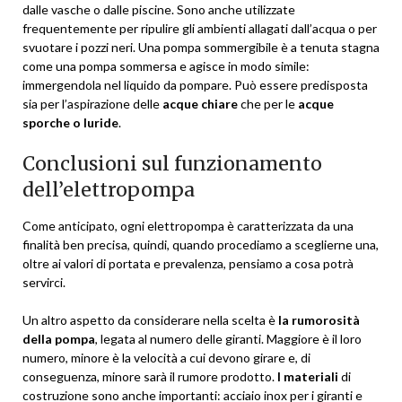
dalle vasche o dalle piscine. Sono anche utilizzate
frequentemente per ripulire gli ambienti allagati dall’acqua o per
svuotare i pozzi neri. Una pompa sommergibile è a tenuta stagna
come una pompa sommersa e agisce in modo simile:
immergendola nel liquido da pompare. Può essere predisposta
sia per l’aspirazione delle
acque chiare
che per le
acque
sporche o luride
.
Conclusioni sul funzionamento
dell’elettropompa
Come anticipato, ogni elettropompa è caratterizzata da una
finalità ben precisa, quindi, quando procediamo a sceglierne una,
oltre ai valori di portata e prevalenza, pensiamo a cosa potrà
servirci.
Un altro aspetto da considerare nella scelta è
la rumorosità
della pompa
, legata al numero delle giranti. Maggiore è il loro
numero, minore è la velocità a cui devono girare e, di
conseguenza, minore sarà il rumore prodotto.
I materiali
di
costruzione sono anche importanti: acciaio inox per i giranti e