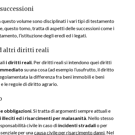
e successioni
In questo volume sono disciplinati i vari tipi di testamento
e, questo tomo, tratta di aspetti delle successioni come i
stamento, l’istituzione degli eredi ed i legati.
 altri diritti reali
ali
i diritti reali
. Per diritti reali si intendono quei diritti
 immediato
su una cosa (ad esempio l’usufrutto, il diritto
e regolamentata la differenza fra beni immobili e beni
e le regole di diritto agrario.
o
 le obbligazioni
. Si tratta di argomenti sempre attuali e
i illeciti ed i risarcimenti per malasanità
. Nello stesso
sponsabilità civile in caso di
incidenti stradali
o per
essenziale per una
causa civile per risarcimento danni
. Nel