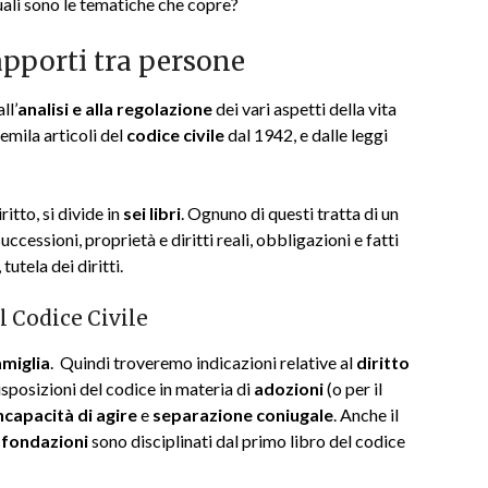
Quali sono le tematiche che copre?
rapporti tra persone
ll’
analisi e alla regolazione
dei vari aspetti della vita
remila articoli del
codice civile
dal 1942, e dalle leggi
ritto, si divide in
sei libri
. Ognuno di questi tratta di un
successioni, proprietà e diritti reali, obbligazioni e fatti
tutela dei diritti.
l Codice Civile
amiglia
. Quindi troveremo indicazioni relative al
diritto
disposizioni del codice in materia di
adozioni
(o per il
ncapacità di agire
e
separazione coniugale
. Anche il
 fondazioni
sono disciplinati dal primo libro del codice