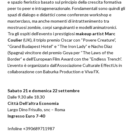
e spazio fieristico basato sul principio della crescita formativa
peer to peer e intragenerazionale. Fondamentali sono quindi gli
spazi di dialogo e didattici come conferenze workshop e
masterclass, ma anche momenti di intrattenimento tra
mostruosi zombie, corpi sanguinanti e modelli animatronici.
Tra gli ospiti dell’evento i prestigiosi
makeup artist Marc
Coulier
(UK), il triplo premio Oscar con “Povere Creature”,
“Grand Budapest Hotel” e “The Iron Lady” e Nacho Diaz
(Spagna) vincitore del premio Goya per “The Laws of the
Border” e dell’European Film Award con the “Endless Trench”.
L’evento è organizzato dall’Associazione Culturale EffectUs in
collaborazione con Baburka Production e Viva FX.
Sabato 21 e domenica 22 settembre
Dalle 9.30 alle 18.30
Città Dell’altra Economia
Largo Dino Frisullo, snc – Roma
Ingresso Euro 7-40
Infoline +390689711987