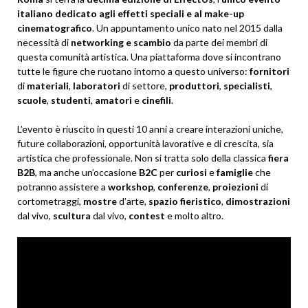
italiano dedicato agli effetti speciali e al make-up
cinematografico
. Un appuntamento unico nato nel 2015 dalla
necessità di
networking e scambio
da parte dei membri di
questa comunità artistica. Una piattaforma dove si incontrano
tutte le figure che ruotano intorno a questo universo:
fornitori
di
materiali
,
laboratori
di settore,
produttori
,
specialisti
,
scuole
,
studenti
,
amatori
e
cinefili
.
L’evento è riuscito in questi 10 anni a creare interazioni uniche,
future collaborazioni, opportunità lavorative e di crescita, sia
artistica che professionale. Non si tratta solo della classica
fiera
B2B
, ma anche un’occasione
B2C
per
curiosi
e
famiglie
che
potranno assistere a
workshop
,
conferenze
,
proiezioni
di
cortometraggi,
mostre
d’arte,
spazio fieristico
,
dimostrazioni
dal vivo,
scultura
dal vivo,
contest
e molto altro.