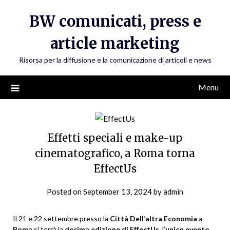
Skip
BW comunicati, press e
to
content
article marketing
Risorsa per la diffusione e la comunicazione di articoli e news
Menu
Effetti speciali e make-up
cinematografico, a Roma torna
EffectUs
Posted on
September 13, 2024
by
admin
Il 21 e 22 settembre presso la
Città Dell’altra Economia
a
Roma
si terrà la
decima edizione di EffectUs
, l’
unico evento