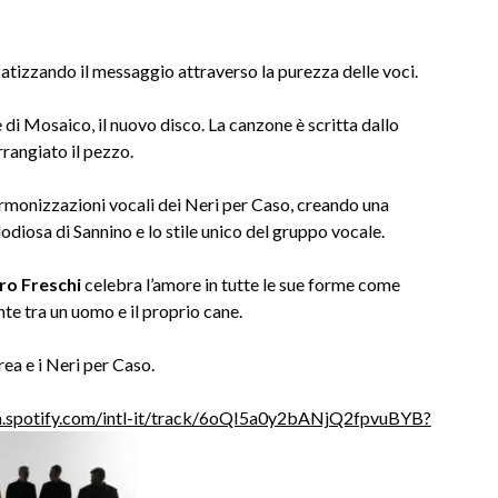
nfatizzando il messaggio attraverso la purezza delle voci.
 di Mosaico, il nuovo disco. La canzone è scritta dallo
rangiato il pezzo.
armonizzazioni vocali dei Neri per Caso, creando una
iosa di Sannino e lo stile unico del gruppo vocale.
ro Freschi
celebra l’amore in tutte le sue forme come
nte tra un uomo e il proprio cane.
ea e i Neri per Caso.
en.spotify.com/intl-it/track/6oQI5a0y2bANjQ2fpvuBYB?