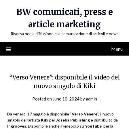
Skip
BW comunicati, press e
to
content
article marketing
Risorsa per la diffusione e la comunicazione di articoli e news
Menu
“Verso Venere”: disponibile il video del
nuovo singolo di Kiki
Posted on
June 10, 2024
by
admin
Da venerdì 17 maggio è disponibile “
Verso Venere
”, il nuovo
singolo dell’artista
Kiki
per
Joseba Publishing
e distribuito da
Ingrooves
. Disponibile anche il videoclip su
YouTube
, per la