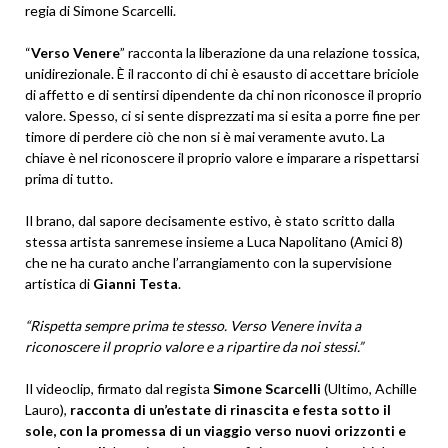
regia di Simone Scarcelli.
“
Verso Venere
” racconta la liberazione da una relazione tossica,
unidirezionale. È il racconto di chi è esausto di accettare briciole
di affetto e di sentirsi dipendente da chi non riconosce il proprio
valore. Spesso, ci si sente disprezzati ma si esita a porre fine per
timore di perdere ciò che non si è mai veramente avuto. La
chiave è nel riconoscere il proprio valore e imparare a rispettarsi
prima di tutto.
Il brano, dal sapore decisamente estivo, è stato scritto dalla
stessa artista sanremese insieme a Luca Napolitano (Amici 8)
che ne ha curato anche l’arrangiamento con la supervisione
artistica di
Gianni Testa
.
“Rispetta sempre prima te stesso. Verso Venere invita a
riconoscere il proprio valore e a ripartire da noi stessi.”
Il videoclip, firmato dal regista
Simone Scarcelli
(Ultimo, Achille
Lauro),
racconta di un’estate di rinascita e festa sotto il
sole, con la promessa di un viaggio verso nuovi orizzonti e