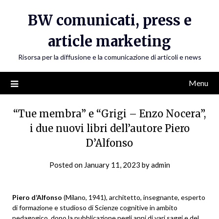
Skip
BW comunicati, press e
to
content
article marketing
Risorsa per la diffusione e la comunicazione di articoli e news
Menu
“Tue membra” e “Grigi – Enzo Nocera”,
i due nuovi libri dell’autore Piero
D’Alfonso
Posted on
January 11, 2023
by
admin
Piero d’Alfonso
(Milano, 1941), architetto, insegnante, esperto
di formazione e studioso di Scienze cognitive in ambito
pedagogico, dopo la pubblicazione negli anni di vari saggi e del