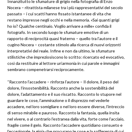
Innanzitutto le sfumature di grigio nella fotografia di Enzo
Nocera – ritrattista milanese tra i più rappresentativi del secolo
passato – i cui scatti hanno fissato istantanee di vita che
restano impresse negli occhi e nella memoria. «Sai quanti grigi
ho io? Qualche centinaio. Voglio arrivare a mille» confida il
fotografo. In secondo luogo le sfumature emotive di un
rapporto di reciprocità quasi fraterno – quello tra l’autore e il
cugino Nocera – costante stimolo alla ricerca di nuovi orizzonti
interpretativi del reale. Infine e non da ultimo, le sfumature
stilistiche che impreziosiscono lo scritto: ricercato ed evocativo,
così da restituire al lettore un’armonia in cui parole e immagini
sembrano compenetrarsi reciprocamente.
“Racconto l’accadere – rinforza l’autore – Il dolore, il peso del
dolore, l’insostenibilità. Racconto anche la sostenibilità del
dolore, l’adattamento e il suo riscatto. Racconto lo stupore nel
guardare le cose, l’ammirazione o il disprezzo nel vederle
accadere, nel loro somigliare o nel loro essere diverse, l’intreccio
di senso mirabile e pauroso. Racconto la fantasia, quella insita
nel vivere, o al contrario l’estranea dalla vita, forte come l’acciaio,
fragile come il gelo. Racconto l’accadere quotidiano consueto e
l’eccezionale, la gioia che procurano le cose e la sofferenza di cui