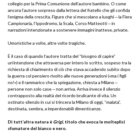
collegio per la Prima Comunione dell’autore bambino. O come
ancora l’autore sorpreso dalla lettera del fratello che gli confida
l’enigma della crescita. Figure che si mescolano a luoghi ‒ la Fiera
Campionaria, l’Ippodromo, la Scala, Corso Matteotti ‒ in
narrazioni intenzionate a sostenere immagini inattese, private.
Umoristiche a volte, altre volte tragiche.
È il caso di quando l’autore tratta del “bisogno di capire”
un’intenzione che attraversa per intero lo scritto, sospeso tra la
richiesta di chiarimento di ciò che stava accadendo subito dopo
la guerra col pensiero rivolto alle nuove generazioni («ma i figli
no!») e il rammarico che la spiegazione, chiesta a Milano ‒
persone non solo case ‒ non arriva. Arriva invece il silenzio
contrapposto alla realtà del ricordo brulicante di vita. Un
ostinato silenzio in cui si trincera la Milano di oggi, “malata”,
destinata, sembra, a imperdonabili dimenticanze.
Di tutt’altra natura è
Grigi
, titolo che evoca le molteplici
sfumature del bianco e nero.