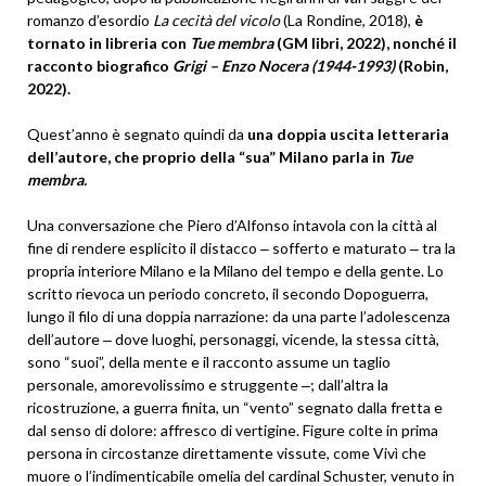
romanzo d’esordio
La cecità del vicolo
(La Rondine, 2018),
è
tornato in libreria con
Tue membra
(GM libri, 2022), nonché il
racconto biografico
Grigi – Enzo Nocera
(1944-1993)
(Robin,
2022).
Quest’anno è segnato quindi da
una doppia uscita letteraria
dell’autore, che proprio della “sua” Milano parla in
Tue
membra.
Una conversazione che Piero d’Alfonso intavola con la città al
fine di rendere esplicito il distacco ‒ sofferto e maturato ‒ tra la
propria interiore Milano e la Milano del tempo e della gente. Lo
scritto rievoca un periodo concreto, il secondo Dopoguerra,
lungo il filo di una doppia narrazione: da una parte l’adolescenza
dell’autore ‒ dove luoghi, personaggi, vicende, la stessa città,
sono “suoi”, della mente e il racconto assume un taglio
personale, amorevolissimo e struggente ‒; dall’altra la
ricostruzione, a guerra finita, un “vento” segnato dalla fretta e
dal senso di dolore: affresco di vertigine. Figure colte in prima
persona in circostanze direttamente vissute, come Vivì che
muore o l’indimenticabile omelia del cardinal Schuster, venuto in