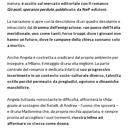
matura,
è uscito sul mercato editoriale con il romanzo
Girasoli, speranze perdute
, pubblicato da NeP edizioni
.
La narrazione si apre con la descrizione di un quadro desolante e
minacciato dal
dramma dell’emigrazione: «un paese dell’Italia
meridionale, uno come tanti, forse troppi, dove i giovani non
hanno un futuro, dove le campane della chiesa suonano solo
a morto».
Anche Angela è costretta a sradicarsi dal proprio ambiente per
inseguire, a Milano, il miraggio di una vita migliore. La parte
centrale del romanzo è dedicata infatti al
suo progressivo
inserimento in un contesto socio-culturale diverso, talvolta
ostile perché permeato da pregiudizi, egoismo e dinamiche
maschiliste.
Angela tuttavia, nonostante le difficoltà, affronterà la sfida:
grazie al sostegno dei fratelli, di Andrea – l’uomo che sposerà –
e di una Madonnina che, da propria nicchia appartata, è sempre
pronta ad accogliere i suoi tormenti,
riuscirà infine ad
affermare se stessa come donna
.