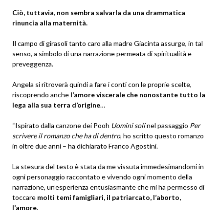
Ciò, tuttavia, non sembra salvarla da una drammatica
rinuncia alla maternità.
Il campo di girasoli tanto caro alla madre Giacinta assurge, in tal
senso, a simbolo di una narrazione permeata di spiritualità e
preveggenza.
Angela si ritroverà quindi a fare i conti con le proprie scelte,
riscoprendo anche
l’amore viscerale che nonostante tutto la
lega alla sua terra d’origine
…
“Ispirato dalla canzone dei Pooh
Uomini soli
nel passaggio
Per
scrivere il romanzo che ha di dentro
, ho scritto questo romanzo
in oltre due anni – ha dichiarato Franco Agostini.
La stesura del testo è stata da me vissuta immedesimandomi in
ogni personaggio raccontato e vivendo ogni momento della
narrazione, un’esperienza entusiasmante che mi ha permesso di
toccare
molti temi famigliari, il patriarcato, l’aborto,
l’amore
.