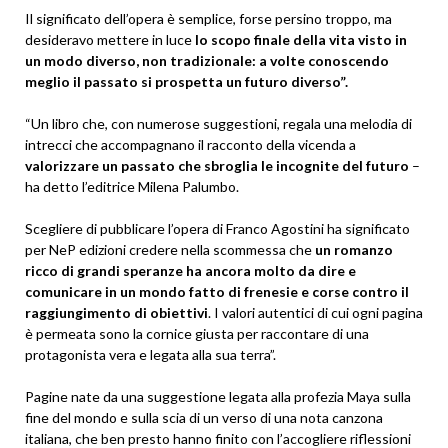
Il significato dell’opera è semplice, forse persino troppo, ma
desideravo mettere in luce
lo scopo finale della vita visto in
un modo diverso, non tradizionale: a volte conoscendo
meglio il passato si prospetta un futuro diverso”.
“Un libro che, con numerose suggestioni, regala una melodia di
intrecci che accompagnano il racconto della vicenda a
valorizzare un passato che sbroglia le incognite del futuro
–
ha detto l’editrice Milena Palumbo.
Scegliere di pubblicare l’opera di Franco Agostini ha significato
per NeP edizioni credere nella scommessa che
un romanzo
ricco di grandi speranze ha ancora molto da dire e
comunicare in un mondo fatto di frenesie e corse contro il
raggiungimento di obiettivi
. I valori autentici di cui ogni pagina
è permeata sono la cornice giusta per raccontare di una
protagonista vera e legata alla sua terra”.
Pagine nate da una suggestione legata alla profezia Maya sulla
fine del mondo e sulla scia di un verso di una nota canzona
italiana, che ben presto hanno finito con l’accogliere riflessioni