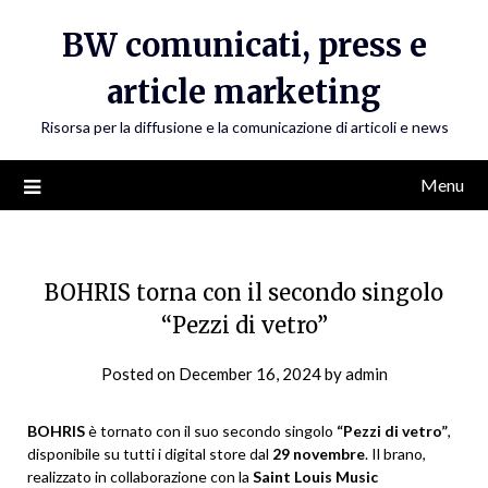
Skip
BW comunicati, press e
to
content
article marketing
Risorsa per la diffusione e la comunicazione di articoli e news
Menu
BOHRIS torna con il secondo singolo
“Pezzi di vetro”
Posted on
December 16, 2024
by
admin
BOHRIS
è tornato con il suo secondo singolo
“Pezzi di vetro”
,
disponibile su tutti i digital store dal
29 novembre
. Il brano,
realizzato in collaborazione con la
Saint Louis Music