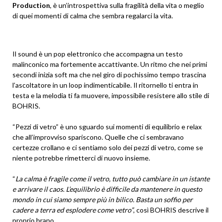
Production
, è un’introspettiva sulla fragilità della vita o meglio
di quei momenti di calma che sembra regalarci la vita.
Il sound è un pop elettronico che accompagna un testo
malinconico ma fortemente accattivante. Un ritmo che nei primi
secondi inizia soft ma che nel giro di pochissimo tempo trascina
l’ascoltatore in un loop indimenticabile. Il ritornello ti entra in
testa e la melodia ti fa muovere, impossibile resistere allo stile di
BOHRIS.
“Pezzi di vetro” è uno sguardo sui momenti di equilibrio e relax
che all’improvviso spariscono. Quelle che ci sembravano
certezze crollano e ci sentiamo solo dei pezzi di vetro, come se
niente potrebbe rimetterci di nuovo insieme.
“
La calma è fragile come il vetro, tutto può cambiare in un istante
e arrivare il caos. L’equilibrio è difficile da mantenere in questo
mondo in cui siamo sempre più in bilico. Basta un soffio per
cadere a terra ed esplodere come vetro”
, così BOHRIS descrive il
proprio brano.