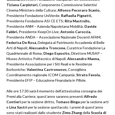
Tiziana Carpinteri,
Componente Commissione Selettivi
Cinema Ministero della Cultura;
Alfonso Pecoraro Scanio,
Presidente Fondazione UniVerde;
Raffaella Pignetti,
Presidente Fondazione ASI CE ETS;
Rita Mastrullo,
Presidente ANM – Azienda Napoletana Mobilità;
Davide
Fabbri,
Presidente KeepOn Live;
Antonio Caroccia,
Presidente ANDA – Associazione Nazionale Docenti AFAM;
Federica De Rosa,
Delegata al Patrimonio Accademia di Belle
Arti di Napoli;
Alessandra Troncone,
Curatrice Fondazione La
Quadriennale di Roma;
Diego Esposito,
Direttore MUSAP –
Museo Artistico Politecnico di Napoli;
Alessandro Manna,
Presidente Associazione per i Siti Reali e le Residenze
Borboniche;
Valentina Castronuovo,
Consigliera
Coordinamento regionale ICOM Campania;
Strato Fevola,
Presidente EFIP – Educazione Finanziaria in Pillole.
Alle ore 17.30 sarà il momento dell’attesissima consegna dei
Premi alla Carriera: quest’anno saranno presenti
Alfredo
Contieri
per la sezione diritto,
Tomaso Binga
per la sezione arti
e
Lina Sastri
per la sezione spettacolo. I premi di quest’anno
sono stati realizzati dallo studente
Zimu
Zhang
della
Scuola di