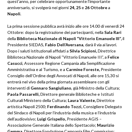
quest’anno, per celebrare opportunamente l’importante
anniversario, si svolgerà nei giorni
24, 25
e
26 Ottobre
a
Napoli
.
La prima sessione pubblica avrà inizio alle ore 14.00 di venerdì 24
Ottobre: dopo la registrazione dei partecipanti, nella
Sala Rari
della
Biblioteca Nazionale di Napoli “Vittorio Emanuele III”,
il
Presidente SIEDAS,
Fabio Dell’Aversana
, darà il via ai lavori.
Dopo i saluti istituzionali affidati a
Silvia Scipioni,
Direttrice
Biblioteca Nazionale di Napoli “Vittorio Emanuele III”, a
Felice
Casucci
, Assessore Regione Campania alla Semplificazione
Amministrativa e al Turismo, e a
Carmine Foreste,
Presidente
Consiglio dell’Ordine degli Avvocati di Napoli, alle ore 15,30 si
entrerà nel vivo della prima giornata assembleare con gli
interventi di
Gennaro Sangiuliano
, già Ministro della Cultura;
Paola Passarelli,
Direttore generale Biblioteche e Istituti
Culturali Ministero della Cultura;
Laura Valente,
Direttrice
artistica Napoli 2500;
Ferdinando Tozzi,
Consigliere Delegato
del Sindaco di Napoli per l’industria della musica e l’industria
dell’audiovisivo;
Luigi Grispello,
Presidente AGIS –
Associazione Generale Italiana dello Spettacolo;
Maurizio
Gemma,
Direttore Fondazione Campania Film Commission;