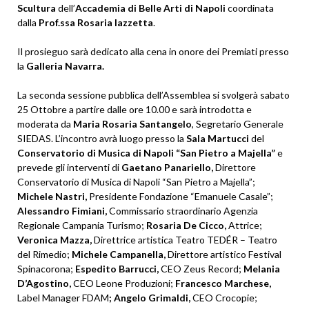
Scultura
dell’
Accademia di Belle Arti di Napoli
coordinata
dalla
Prof.ssa Rosaria Iazzetta
.
Il prosieguo sarà dedicato alla cena in onore dei Premiati presso
la
Galleria Navarra.
La seconda sessione pubblica dell’Assemblea si svolgerà sabato
25 Ottobre a partire dalle ore 10.00 e sarà introdotta e
moderata da
Maria Rosaria Santangelo
, Segretario Generale
SIEDAS. L’incontro avrà luogo presso la
Sala Martucci
del
Conservatorio di Musica di Napoli “San Pietro a Majella”
e
prevede gli interventi di
Gaetano Panariello,
Direttore
Conservatorio di Musica di Napoli “San Pietro a Majella”;
Michele Nastri,
Presidente Fondazione “Emanuele Casale”;
Alessandro Fimiani,
Commissario straordinario Agenzia
Regionale Campania Turismo;
Rosaria De Cicco,
Attrice;
Veronica Mazza,
Direttrice artistica Teatro TEDÉR – Teatro
del Rimedio;
Michele Campanella,
Direttore artistico Festival
Spinacorona;
Espedito Barrucci,
CEO Zeus Record;
Melania
D’Agostino,
CEO Leone Produzioni;
Francesco Marchese,
Label Manager FDAM
; Angelo Grimaldi,
CEO Crocopie;