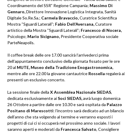
Coordinamento del SSR” Regione Campania;
Massimo Di
Gennaro,
Direttore Innovazione Logistica Integrata, Sanità
Digitale So.Re.Sa.;
Carmela Bravaccio,
Curatrice Scientifica
Mostra “Sguardi Laterali”;
Fabio Dell’Aversana,
Curatore
artistico della Mostra “Sguardi Laterali”;
Francesco di Nocera,
Psicologo;
Mario Sicignano,
Presidente Cooperativa sociale
ParteNeapolis.
Il coffee break delle ore 17.00 sancirà l’arrivederci prima
dell’appuntamento conclusivo della giornata fissato per le ore
20 al
MUTE, Museo della Tradizione Enogastronomica,
mentre alle ore 22.00 la giovane cantautrice
Rossella
regalerà ai
presenti un esclusivo concerto.
La sessione finale della
X Assemblea Nazionale SIEDAS
,
dedicata esclusivamente ai
Soci SIEDAS,
avrà luogo domenica
26 Ottobre a partire dalle ore 10.30 e sarà ospitata da
Palazzo
Positano di Marescotti
: l’incontro sarà dedicato ad un bilancio
dell’anno che sta volgendo al termine e verranno esposti i
progetti di cui ci si occuperà nel prossimo anno sociale. I lavori
saranno aperti e moderati da
Francesca Salvato
, Consigliere