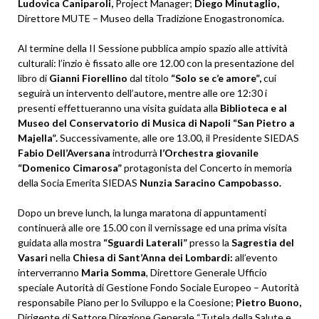
Ludovica Caniparoli,
Project Manager;
Diego Minutaglio,
Direttore MUTE – Museo della Tradizione Enogastronomica.
Al termine della II Sessione pubblica ampio spazio alle attività
culturali: l’inzio è fissato alle ore 12.00 con la presentazione del
libro di
Gianni Fiorellino
dal titolo
“Solo se c’e amore”,
cui
seguirà un intervento dell’autore
,
mentre alle ore 12:30 i
presenti effettueranno una visita guidata alla
Biblioteca e al
Museo del Conservatorio di Musica di Napoli “San Pietro a
Majella”.
Successivamente, alle ore 13.00, il Presidente SIEDAS
Fabio Dell’Aversana
introdurrà
l’Orchestra giovanile
“Domenico Cimarosa”
protagonista del Concerto in memoria
della Socia Emerita SIEDAS
Nunzia Saracino Campobasso.
Dopo un breve lunch, la lunga maratona di appuntamenti
continuerà alle ore 15.00 con il vernissage ed una prima visita
guidata alla mostra
“Sguardi Laterali”
presso la
Sagrestia del
Vasari
nella
Chiesa di Sant’Anna dei Lombardi:
all’evento
interverranno
Maria Somma
, Direttore Generale Ufficio
speciale Autorità di Gestione Fondo Sociale Europeo – Autorità
responsabile Piano per lo Sviluppo e la Coesione;
Pietro Buono,
Dirigente di Settore Direzione Generale “Tutela della Salute e