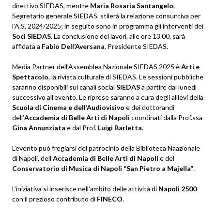
direttivo SIEDAS, mentre
Maria Rosaria Santangelo
,
Segretario generale SIEDAS, stilerà la relazione consuntiva per
l’A.S. 2024/2025; in seguito sono in programma gli interventi dei
Soci SIEDAS
. La conclusione dei lavori, alle ore 13.00, sarà
affidata a
Fabio Dell’Aversana
, Presidente SIEDAS.
Media Partner dell’Assemblea Nazionale SIEDAS 2025 è
Arti e
Spettacolo
, la rivista culturale di SIEDAS. Le sessioni pubbliche
saranno disponibili sui canali social
SIEDAS
a partire dal lunedì
successivo all’evento
.
Le riprese saranno a cura degli allievi della
Scuola di Cinema e dell’Audiovisivo
e dei dottorandi
dell’
Accademia di Belle Arti di Napoli
coordinati dalla Prof.ssa
Gina Annunziata
e dal Prof.
Luigi Barletta.
L’evento può fregiarsi del patrocinio della Biblioteca Naazionale
di Napoli, dell’
Accademia di Belle Arti di Napoli
e del
Conservatorio di Musica di Napoli “San Pietro a Majella”
.
L’iniziativa si inserisce nell’ambito delle attività di
Napoli 2500
con il prezioso contributo di
FINECO
.