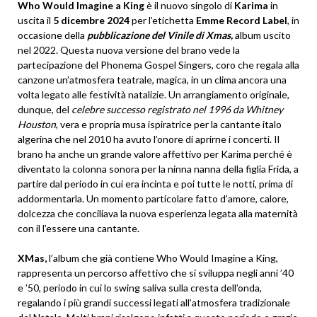
Who Would Imagine a King
è il nuovo singolo di
Karima
in
uscita il
5 dicembre 2024
per l’etichetta
Emme Record Label
, in
occasione della
pubblicazione del Vinile di Xmas,
album uscito
nel 2022. Questa nuova versione del brano vede la
partecipazione del Phonema Gospel Singers, coro che regala alla
canzone un’atmosfera teatrale, magica, in un clima ancora una
volta legato alle festività natalizie. Un arrangiamento originale,
dunque, del
celebre successo registrato nel 1996 da Whitney
Houston
, vera e propria musa ispiratrice per la cantante italo
algerina che nel 2010 ha avuto l’onore di aprirne i concerti. Il
brano ha anche un grande valore affettivo per Karima perché è
diventato la colonna sonora per la ninna nanna della figlia Frida, a
partire dal periodo in cui era incinta e poi tutte le notti, prima di
addormentarla. Un momento particolare fatto d’amore, calore,
dolcezza che conciliava la nuova esperienza legata alla maternità
con il l’essere una cantante.
XMas,
l’album che già contiene Who Would Imagine a King,
rappresenta un percorso affettivo che si sviluppa negli anni ’40
e ’50, periodo in cui lo swing saliva sulla cresta dell’onda,
regalando i più grandi successi legati all’atmosfera tradizionale