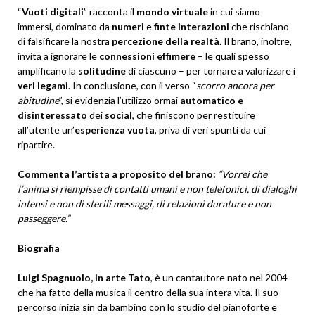
“
Vuoti digitali
” racconta il
mondo virtuale
in cui siamo
immersi, dominato da
numeri
e
finte interazioni
che rischiano
di falsificare la nostra
percezione della realtà
. Il brano, inoltre,
invita a ignorare le
connessioni effimere
– le quali spesso
amplificano la
solitudine
di ciascuno – per tornare a valorizzare i
veri legami
. In conclusione, con il verso “
scorro ancora per
abitudine
”, si evidenzia l’utilizzo ormai
automatico e
disinteressato
dei
social
, che finiscono per restituire
all’utente un’
esperienza vuota
, priva di veri spunti da cui
ripartire.
Commenta l’artista a proposito del brano:
“Vorrei che
l’anima si riempisse di contatti umani e non telefonici, di dialoghi
intensi e non di sterili messaggi, di relazioni durature e non
passeggere.”
Biografia
Luigi Spagnuolo, in arte Tato
, è un cantautore nato nel 2004
che ha fatto della musica il centro della sua intera vita. Il suo
percorso inizia sin da bambino con lo studio del pianoforte e