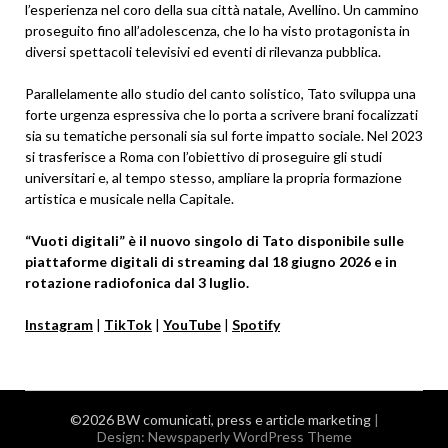
l’esperienza nel coro della sua città natale, Avellino. Un cammino
proseguito fino all’adolescenza, che lo ha visto protagonista in
diversi spettacoli televisivi ed eventi di rilevanza pubblica.
Parallelamente allo studio del canto solistico, Tato sviluppa una
forte urgenza espressiva che lo porta a scrivere brani focalizzati
sia su tematiche personali sia sul forte impatto sociale. Nel 2023
si trasferisce a Roma con l’obiettivo di proseguire gli studi
universitari e, al tempo stesso, ampliare la propria formazione
artistica e musicale nella Capitale.
“Vuoti digitali” è il nuovo singolo di Tato disponibile sulle
piattaforme digitali di streaming dal 18 giugno 2026 e in
rotazione radiofonica dal 3 luglio.
Instagram
|
TikTok
|
YouTube
|
Spotify
©2026 BW comunicati, press e article marketing
|
Design:
Newspaperly WordPress Theme