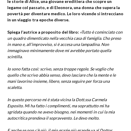
le storie di Alice, una giovane ereditiera che scopre un
legame col passato, e di Eleonora, una donna che supera la
povertà per diventare medico. Le loro vicende si intrecciano
in un viaggio tra epoche diverse.
Spiega l’autrice a proposito del libro:
«Tutto è cominciato con
un quadro dimenticato nella vecchia casa di famiglia. L’ho preso
in mano e, all’improvviso, si è accesa una lampadina. Non
immaginavo minimamente dove mi avrebbe portato quella
scintilla.
Io sono fatta così: scrivo, senza troppe regole. Se voglio che
quello che scrivo abbia senso, devo lasciare che la mente e le
mani lavorino insieme, libere, senza seguire per forza una
scaletta.
In questo percorso mi è stata vicina la Dott.ssa Carmela
Esposito. Mi ha fatto i complimenti, ma soprattutto mi ha
sgridata quando ne avevo bisogno, nei momenti in cui la mia
autocritica prendeva il sopravvento. Le devo molto.
E anche se non c’è più, il mio grazie più grande va al Dottor