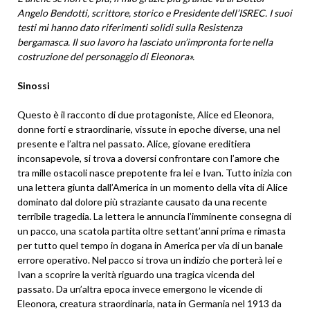
Angelo Bendotti, scrittore, storico e Presidente dell’ISREC. I suoi
testi mi hanno dato riferimenti solidi sulla Resistenza
bergamasca. Il suo lavoro ha lasciato un’impronta forte nella
costruzione del personaggio di Eleonora».
Sinossi
Questo è il racconto di due protagoniste, Alice ed Eleonora,
donne forti e straordinarie, vissute in epoche diverse, una nel
presente e l’altra nel passato. Alice, giovane ereditiera
inconsapevole, si trova a doversi confrontare con l’amore che
tra mille ostacoli nasce prepotente fra lei e Ivan. Tutto inizia con
una lettera giunta dall’America in un momento della vita di Alice
dominato dal dolore più straziante causato da una recente
terribile tragedia. La lettera le annuncia l’imminente consegna di
un pacco, una scatola partita oltre settant’anni prima e rimasta
per tutto quel tempo in dogana in America per via di un banale
errore operativo. Nel pacco si trova un indizio che porterà lei e
Ivan a scoprire la verità riguardo una tragica vicenda del
passato. Da un’altra epoca invece emergono le vicende di
Eleonora, creatura straordinaria, nata in Germania nel 1913 da