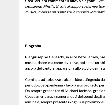
Così l’artista commenta il nuovo singolo:
“‘Via’
situazione difficile. Grazie al supporto del mio tea
musica, creando un ponte tra le sonorità internazion
Biografia
Piergiuseppe Gereschi, in arte Pete Jersey, na
musica, dapprima come diversivo, poi come un obie
ancora del canto, si appassiona allo studio degli st
Comincia ad abbozzare alcune idee attingendo dalla
periodo post-pandemia – lavora a un progetto pers
Da sempre grande fan di Michael Jackson, grazie
Coast americana, innamorandosi del sound degli ann
musicale, sempre presente in ogni sua produzione.