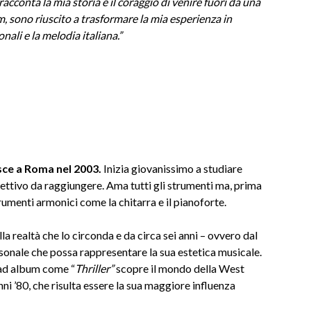
 racconta la mia storia e il coraggio di venire fuori da una
m, sono riuscito a trasformare la mia esperienza in
ali e la melodia italiana.”
sce a Roma nel 2003.
Inizia giovanissimo a studiare
ttivo da raggiungere. Ama tutti gli strumenti ma, prima
rumenti armonici come la chitarra e il pianoforte.
 realtà che lo circonda e da circa sei anni – ovvero dal
onale che possa rappresentare la sua estetica musicale.
 ad album come “
Thriller”
scopre il mondo della West
i ’80, che risulta essere la sua maggiore influenza