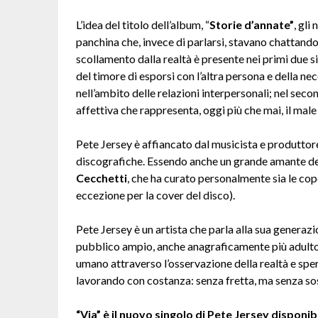
L’idea del titolo dell’album, “
Storie d’annate”
, gli
panchina che, invece di parlarsi, stavano chattando
scollamento dalla realtà è presente nei primi due si
del timore di esporsi con l’altra persona e della n
nell’ambito delle relazioni interpersonali; nel seco
affettiva che rappresenta, oggi più che mai, il male
Pete Jersey è affiancato dal musicista e produtto
discografiche. Essendo anche un grande amante del
Cecchetti
, che ha curato personalmente sia le cope
eccezione per la cover del disco).
Pete Jersey è un artista che parla alla sua generazi
pubblico ampio, anche anagraficamente più adulto e
umano attraverso l’osservazione della realtà e spe
lavorando con costanza: senza fretta, ma senza so
“Via” è il nuovo singolo di Pete Jersey disponibi