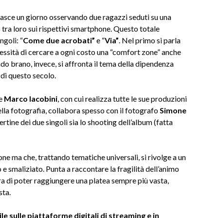
 nasce un giorno osservando due ragazzi seduti su una
 tra loro sui rispettivi smartphone. Questo totale
ngoli: “
Come due acrobati”
e “
Via”
. Nel primo si parla
ecessità di cercare a ogni costo una “comfort zone” anche
ndo brano, invece, si affronta il tema della dipendenza
 di questo secolo.
re
Marco Iacobini
, con cui realizza tutte le sue produzioni
la fotografia, collabora spesso con il fotografo
Simone
rtine dei due singoli sia lo shooting dell’album (fatta
one ma che, trattando tematiche universali, si rivolge a un
 smaliziato. Punta a raccontare la fragilità dell’animo
ra di poter raggiungere una platea sempre più vasta,
sta.
le sulle piattaforme digitali di streaming e in