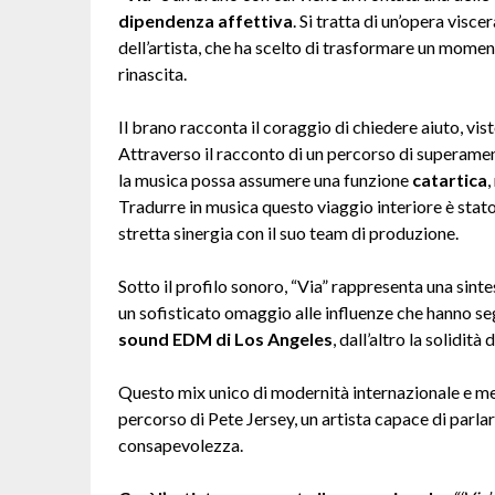
dipendenza affettiva
. Si tratta di un’opera visc
dell’artista, che ha scelto di trasformare un momen
rinascita.
Il brano racconta il coraggio di chiedere aiuto, vis
Attraverso il racconto di un percorso di superamen
la musica possa assumere una funzione
catartica
,
Tradurre in musica questo viaggio interiore è stato p
stretta sinergia con il suo team di produzione.
Sotto il profilo sonoro, “Via” rappresenta una sintes
un sofisticato omaggio alle influenze che hanno segn
sound EDM di Los Angeles
, dall’altro la solidità 
Questo mix unico di modernità internazionale e me
percorso di Pete Jersey, un artista capace di parla
consapevolezza.