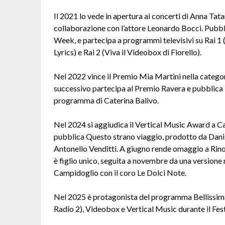
Il 2021 lo vede in apertura ai concerti di Anna Tata
collaborazione con l’attore Leonardo Bocci. Pubbli
Week, e partecipa a programmi televisivi su Rai 1
Lyrics) e Rai 2 (Viva il Videobox di Fiorello).
Nel 2022 vince il Premio Mia Martini nella categor
successivo partecipa al Premio Ravera e pubblica “L
programma di Caterina Balivo.
Nel 2024 si aggiudica il Vertical Music Award a Ca
pubblica Questo strano viaggio, prodotto da Danilo
Antonello Venditti. A giugno rende omaggio a Rino
è figlio unico, seguita a novembre da una versione m
Campidoglio con il coro Le Dolci Note.
Nel 2025 è protagonista del programma Bellissima It
Radio 2), Videobox e Vertical Music durante il Fes