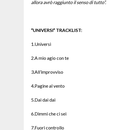
allora avrò raggiunto il senso di tutto”.
“UNIVERSI” TRACKLIST:
1.Universi
2.A mio agio con te
3.All’improvviso
4.Pagine al vento
5.Dai dai dai
6.Dimmi che ci sei
7.Fuori controllo