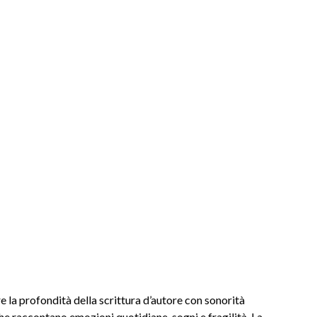
 la profondità della scrittura d’autore con sonorità
e raccontano emozioni quotidiane, sogni e fragilità. La