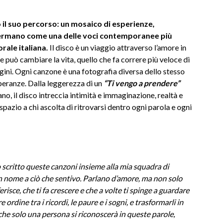
 il suo percorso: un mosaico di esperienze,
nfermano come una delle voci contemporanee più
rale italiana.
Il disco è un viaggio attraverso l’amore in
 e può cambiare la vita, quello che fa correre più veloce di
tigini. Ogni canzone è una fotografia diversa dello stesso
peranze. Dalla leggerezza di un
“Ti vengo a prendere”
ano, il disco intreccia intimità e immaginazione, realtà e
spazio a chi ascolta di ritrovarsi dentro ogni parola e ogni
 scritto queste canzoni insieme alla mia squadra di
n nome a ciò che sentivo. Parlano d’amore, ma non solo
isce, che ti fa crescere e che a volte ti spinge a guardare
ordine tra i ricordi, le paure e i sogni, e trasformarli in
he solo una persona si riconoscerà in queste parole,