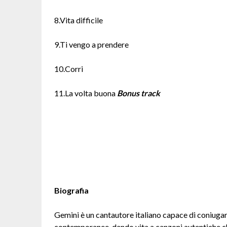
8.Vita difficile
9.Ti vengo a prendere
10.Corri
11.La volta buona
Bonus track
Biografia
Gemini è un cantautore italiano capace di coniugare
contemporanee, dando vita a canzoni autentiche ch