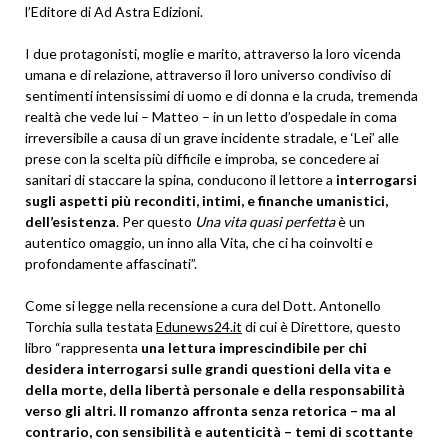
l’Editore di Ad Astra Edizioni.
I due protagonisti, moglie e marito, attraverso la loro vicenda
umana e di relazione, attraverso il loro universo condiviso di
sentimenti intensissimi di uomo e di donna e la cruda, tremenda
realtà che vede lui – Matteo – in un letto d’ospedale in coma
irreversibile a causa di un grave incidente stradale, e ‘Lei’ alle
prese con la scelta più difficile e improba, se concedere ai
sanitari di staccare la spina, conducono il lettore a
interrogarsi
sugli aspetti più reconditi, intimi, e finanche umanistici,
dell’esistenza
. Per questo
Una vita quasi perfetta
è un
autentico omaggio, un inno alla Vita, che ci ha coinvolti e
profondamente affascinati”.
Come si legge nella recensione a cura del Dott. Antonello
Torchia sulla testata
Edunews24.it
di cui è Direttore, questo
libro “rappresenta
una lettura imprescindibile per chi
desidera interrogarsi sulle grandi questioni della vita e
della morte, della libertà personale e della responsabilità
verso gli altri. Il romanzo affronta senza retorica – ma al
contrario, con sensibilità e autenticità – temi di scottante