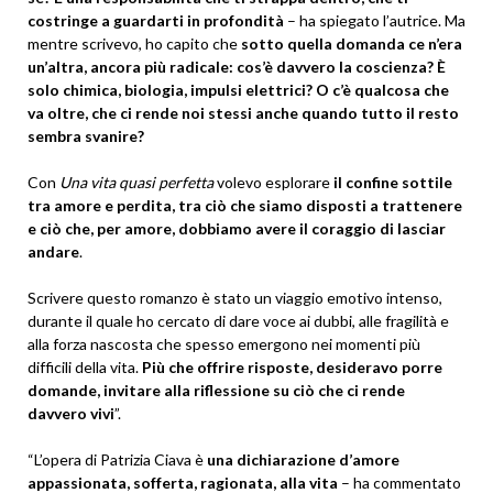
costringe a guardarti in profondità
– ha spiegato l’autrice. Ma
mentre scrivevo, ho capito che
sotto quella domanda ce n’era
un’altra, ancora più radicale: cos’è davvero la coscienza? È
solo chimica, biologia, impulsi elettrici? O c’è qualcosa che
va oltre, che ci rende noi stessi anche quando tutto il resto
sembra svanire?
Con
Una vita quasi perfetta
volevo esplorare
il confine sottile
tra amore e perdita, tra ciò che siamo disposti a trattenere
e ciò che, per amore, dobbiamo avere il coraggio di lasciar
andare
.
Scrivere questo romanzo è stato un viaggio emotivo intenso,
durante il quale ho cercato di dare voce ai dubbi, alle fragilità e
alla forza nascosta che spesso emergono nei momenti più
difficili della vita.
Più che offrire risposte, desideravo porre
domande, invitare alla riflessione su ciò che ci rende
davvero vivi
”.
“L’opera di Patrizia Ciava è
una dichiarazione d’amore
appassionata, sofferta, ragionata, alla vita
– ha commentato