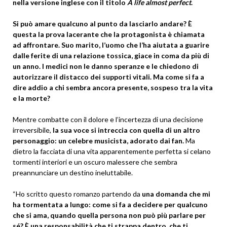
nella versione inglese con il titolo
A life almost perfect
.
Si può amare qualcuno al punto da lasciarlo andare? È
questa la prova lacerante che la protagonista è chiamata
ad affrontare. Suo marito, l’uomo che l’ha aiutata a guarire
dalle ferite di una relazione tossica, giace in coma da più di
un anno. I medici non le danno speranze e le chiedono di
autorizzare il distacco dei supporti vitali. Ma come si fa a
dire addio a chi sembra ancora presente, sospeso tra la vita
e la morte?
Mentre combatte con il dolore e l’incertezza di una decisione
irreversibile,
la sua voce si intreccia con quella di un altro
personaggio: un celebre musicista, adorato dai fan.
Ma
dietro la facciata di una vita apparentemente perfetta si celano
tormenti interiori e un oscuro malessere che sembra
preannunciare un destino ineluttabile.
“Ho scritto questo romanzo partendo da
una domanda che mi
ha tormentata a lungo: come si fa a decidere per qualcuno
che si ama, quando quella persona non può più parlare per
sé? È una responsabilità che ti strappa dentro, che ti