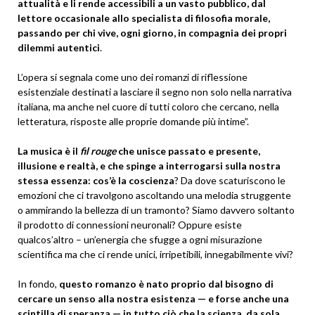
attualità e li rende accessibili a un vasto pubblico, dal
lettore occasionale allo specialista di filosofia morale,
passando per chi vive, ogni giorno, in compagnia dei propri
dilemmi autentici
.
L’opera si segnala come uno dei romanzi di riflessione
esistenziale destinati a lasciare il segno non solo nella narrativa
italiana, ma anche nel cuore di tutti coloro che cercano, nella
letteratura, risposte alle proprie domande più intime”.
La musica è il
fil rouge
che unisce passato e presente,
illusione e realtà, e che spinge a interrogarsi sulla nostra
stessa essenza: cos’è la coscienza
? Da dove scaturiscono le
emozioni che ci travolgono ascoltando una melodia struggente
o ammirando la bellezza di un tramonto? Siamo davvero soltanto
il prodotto di connessioni neuronali? Oppure esiste
qualcos’altro – un’energia che sfugge a ogni misurazione
scientifica ma che ci rende unici, irripetibili, innegabilmente vivi?
In fondo,
questo romanzo è nato proprio dal bisogno di
cercare un senso alla nostra esistenza — e forse anche una
scintilla di speranza — in tutto ciò che la scienza, da sola,