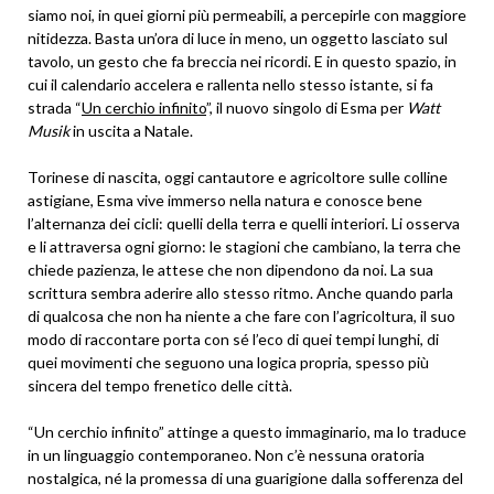
siamo noi, in quei giorni più permeabili, a percepirle con maggiore
nitidezza. Basta un’ora di luce in meno, un oggetto lasciato sul
tavolo, un gesto che fa breccia nei ricordi. E in questo spazio, in
cui il calendario accelera e rallenta nello stesso istante, si fa
strada “
Un cerchio infinito
”, il nuovo singolo di Esma per
Watt
Musik
in uscita a Natale.
Torinese di nascita, oggi cantautore e agricoltore sulle colline
astigiane, Esma vive immerso nella natura e conosce bene
l’alternanza dei cicli: quelli della terra e quelli interiori. Li osserva
e li attraversa ogni giorno: le stagioni che cambiano, la terra che
chiede pazienza, le attese che non dipendono da noi. La sua
scrittura sembra aderire allo stesso ritmo. Anche quando parla
di qualcosa che non ha niente a che fare con l’agricoltura, il suo
modo di raccontare porta con sé l’eco di quei tempi lunghi, di
quei movimenti che seguono una logica propria, spesso più
sincera del tempo frenetico delle città.
“Un cerchio infinito” attinge a questo immaginario, ma lo traduce
in un linguaggio contemporaneo. Non c’è nessuna oratoria
nostalgica, né la promessa di una guarigione dalla sofferenza del