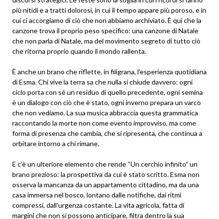
più nitidi e a tratti dolorosi, in cui il tempo appare più poroso, e in
cui ci accorgiamo di ciò che non abbiamo archiviato. È qui che la
canzone trova il proprio peso specifico: una canzone di Natale
che non parla di Natale, ma del movimento segreto di tutto ciò
che ritorna proprio quando il mondo rallenta.
È anche un brano che riflette, in filigrana, l’esperienza quotidiana
di Esma. Chi vive la terra sa che nulla si chiude davvero: ogni
ciclo porta con sé un residuo di quello precedente, ogni semina
è un dialogo con ciò che è stato, ogni inverno prepara un varco
che non vediamo. La sua musica abbraccia questa grammatica
raccontando la morte non come evento improvviso, ma come
forma di presenza che cambia, che si ripresenta, che continua a
orbitare intorno a chi rimane.
E c’è un ulteriore elemento che rende “Un cerchio infinito” un
brano prezioso: la prospettiva da cui è stato scritto. Esma non
osserva la mancanza da un appartamento cittadino, ma da una
casa immersa nel bosco, lontano dalle notifiche, dai ritmi
compressi, dall’urgenza costante. La vita agricola, fatta di
margini che non si possono anticipare, filtra dentro la sua