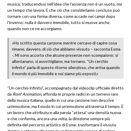
musica, traducendosi nell’idea che l’assenza non è un vuoto, ma
un tempo che lavora. E che ciò che consideriamo concluso può
tornare con una forma diversa, come accade nei campi dopo
l’inverno: nulla è davvero immobile, tutto si muove anche
quando non ce ne accorgiamo.
«Ho scritto questa canzone mentre cercavo di capire cosa
rimane, davvero, di ciò che abbiamo vissuto – racconta Esma
-. Mi sono accorto che alcune presenze non scompaiono: si
allontanano, si assottigliano, ma tornano. “Un cerchio
infinito” parla di questo ritorno silenzioso, che arriva quando
il mondo è più immobile e noi siamo più esposti.»
“Un cerchio infinito”, accompagnato dal videoclip ufficiale diretto
da
Ronf Animation
, affonda le proprie radici in un terreno raro
della musica italiana, quello in cui una canzone non descrive
un’emozione, ma il modo in cui un’emozione attraversa il tempo. È
un lavoro che attribuisce alla parola “attesa” una densità nuova
e che conferma, ancora una volta, la direzione sempre più
definita del percorso artistico di Esma: trasformare il vissuto
dentro e attorno alla terra in un linguaggio capace di parlare