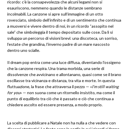
ricordo: c’è la consapevolezza che alcuni legami non si
esauriscono, nemmeno quando le distanze sembrano
incolmabili. La canzone si apre sull’immagine di un otto
rovesciato, simbolo dell’infinito e di un sentimento che continua
a muoversi e vivere dentro di noi, in un ricordo “assopito nel
sale” che simboleggia il tempo depositato sulle cose. Da lì si
sviluppa un percorso di visioni brevi: una discoteca, un sorriso,
l’estate che grandina, l’inverno padre di un mare nascosto
dentro uno scialle.
Il dream pop entra come una luce diffusa, diventando l’ossigeno
che la canzone respira. Una trama morbida, una serie di
dissolvenze che avvicinano e allontanano, quasi come se il brano
oscillasse tra vicinanza e distanza, tra vita e morte. In questa
fluttuazione, la frase che attraversa il pezzo — «
I’m still waiting
for you
» — non suona come un ritornello insistito, ma come il
punto di equilibrio tra ciò che è passato e ciò che continua a
chiedere ascolto ed essere presenza, a modo proprio.
La scelta di pubblicare a Natale non ha nulla a che vedere con
discorsi strategici. Le feste sono la soglia in cui i ricordi si fanno