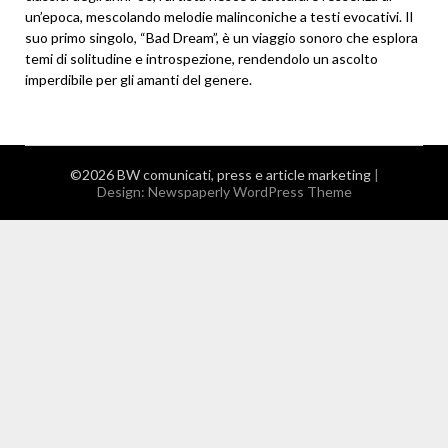
un’epoca, mescolando melodie malinconiche a testi evocativi. Il
suo primo singolo, “Bad Dream”, è un viaggio sonoro che esplora
temi di solitudine e introspezione, rendendolo un ascolto
imperdibile per gli amanti del genere.
©2026 BW comunicati, press e article marketing
|
Design:
Newspaperly WordPress Theme