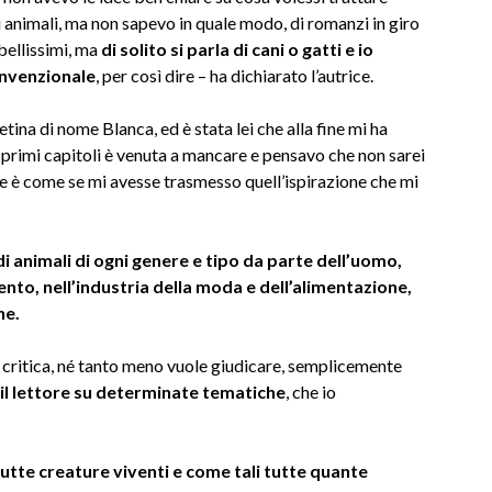
animali, ma non sapevo in quale modo, di romanzi in giro
bellissimi, ma
di solito si parla di cani o gatti e io
onvenzionale
, per così dire – ha dichiarato l’autrice.
tina di nome Blanca, ed è stata lei che alla fine mi ha
 primi capitoli è venuta a mancare e pensavo che non sarei
e è come se mi avesse trasmesso quell’ispirazione che mi
i animali di ogni genere e tipo da parte dell’uomo,
ento, nell’industria della moda e dell’alimentazione,
ne.
a critica, né tanto meno vuole giudicare, semplicemente
 il lettore su determinate tematiche
, che io
tutte creature viventi e come tali tutte quante