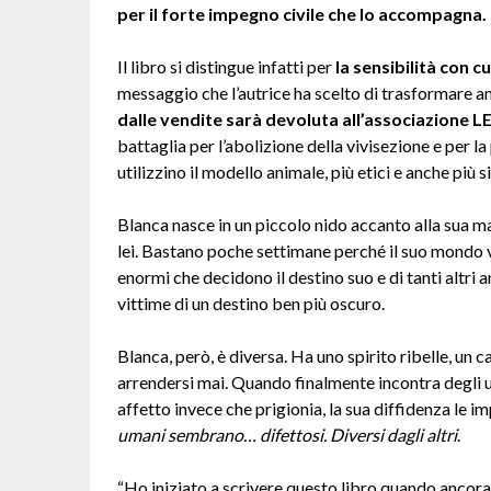
per il forte impegno civile che lo accompagna.
Il libro si distingue infatti per
la sensibilità con cu
messaggio che l’autrice ha scelto di trasformare a
dalle vendite sarà devoluta all’associazione
LE
battaglia per l’abolizione della vivisezione e per l
utilizzino il modello animale, più etici e anche più si
Blanca nasce in un piccolo nido accanto alla sua mam
lei. Bastano poche settimane perché il suo mondo v
enormi che decidono il destino suo e di tanti altri 
vittime di un destino ben più oscuro.
Blanca, però, è diversa. Ha uno spirito ribelle, un 
arrendersi mai. Quando finalmente incontra degli um
affetto invece che prigionia, la sua diffidenza le 
umani sembrano…
difettosi. Diversi dagli altri
.
“Ho iniziato a scrivere questo libro quando ancora 