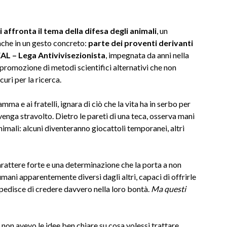
i affronta il tema della difesa degli animali
, un
nche in un gesto concreto:
parte dei proventi derivanti
AL – Lega Antivivisezionista
, impegnata da anni nella
a promozione di metodi scientifici alternativi che non
curi per la ricerca.
ma e ai fratelli, ignara di ciò che la vita ha in serbo per
enga stravolto. Dietro le pareti di una teca, osserva mani
animali: alcuni diventeranno giocattoli temporanei, altri
carattere forte e una determinazione che la porta a non
ani apparentemente diversi dagli altri, capaci di offrirle
impedisce di credere davvero nella loro bontà.
Ma questi
non avevo le idee ben chiare su cosa volessi trattare