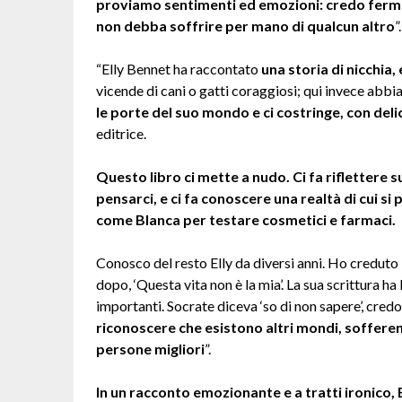
proviamo sentimenti ed emozioni: credo ferm
non debba soffrire per mano di qualcun altro
”.
“Elly Bennet ha raccontato
una storia di nicchia
vicende di cani o gatti coraggiosi; qui invece abb
le porte del suo mondo e ci costringe, con del
editrice.
Questo libro ci mette a nudo. Ci fa riflettere
pensarci, e ci fa conoscere una realtà di cui si
come Blanca per testare cosmetici e farmaci.
Conosco del resto Elly da diversi anni. Ho creduto 
dopo, ‘Questa vita non è la mia’. La sua scrittura h
importanti. Socrate diceva ‘so di non sapere’, credo
riconoscere che esistono altri mondi, sofferen
persone migliori
”.
In un racconto emozionante e a tratti ironico, 