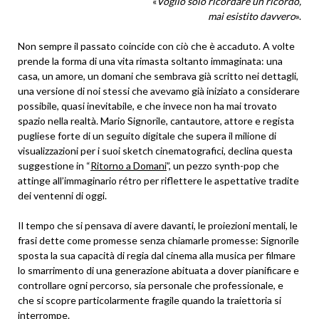
«
Voglio solo ricordare un ricordo,
mai esistito davvero
».
Non sempre il passato coincide con ciò che è accaduto. A volte
prende la forma di una vita rimasta soltanto immaginata: una
casa, un amore, un domani che sembrava già scritto nei dettagli,
una versione di noi stessi che avevamo già iniziato a considerare
possibile, quasi inevitabile, e che invece non ha mai trovato
spazio nella realtà. Mario Signorile, cantautore, attore e regista
pugliese forte di un seguito digitale che supera il milione di
visualizzazioni per i suoi sketch cinematografici, declina questa
suggestione in “
Ritorno a Domani
”, un pezzo synth-pop che
attinge all’immaginario rétro per riflettere le aspettative tradite
dei ventenni di oggi.
Il tempo che si pensava di avere davanti, le proiezioni mentali, le
frasi dette come promesse senza chiamarle promesse: Signorile
sposta la sua capacità di regia dal cinema alla musica per filmare
lo smarrimento di una generazione abituata a dover pianificare e
controllare ogni percorso, sia personale che professionale, e
che si scopre particolarmente fragile quando la traiettoria si
interrompe.