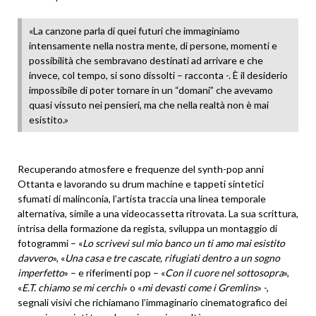
«La canzone parla di quei futuri che immaginiamo
intensamente nella nostra mente, di persone, momenti e
possibilità che sembravano destinati ad arrivare e che
invece, col tempo, si sono dissolti – racconta -. È il desiderio
impossibile di poter tornare in un “domani” che avevamo
quasi vissuto nei pensieri, ma che nella realtà non è mai
esistito.»
Recuperando atmosfere e frequenze del synth-pop anni
Ottanta e lavorando su drum machine e tappeti sintetici
sfumati di malinconia, l’artista traccia una linea temporale
alternativa, simile a una videocassetta ritrovata. La sua scrittura,
intrisa della formazione da regista, sviluppa un montaggio di
fotogrammi – «
Lo scrivevi sul mio banco un ti amo mai esistito
davvero
», «
Una casa e tre cascate, rifugiati dentro a un sogno
imperfetto
» – e riferimenti pop – «
Con il cuore nel sottosopra
»,
«
E.T. chiamo se mi cerchi
» o «
mi devasti come i Gremlins
» -,
segnali visivi che richiamano l’immaginario cinematografico dei