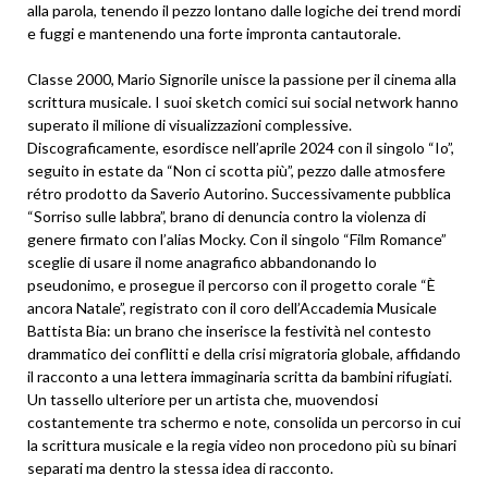
alla parola, tenendo il pezzo lontano dalle logiche dei trend mordi
e fuggi e mantenendo una forte impronta cantautorale.
Classe 2000, Mario Signorile unisce la passione per il cinema alla
scrittura musicale. I suoi sketch comici sui social network hanno
superato il milione di visualizzazioni complessive.
Discograficamente, esordisce nell’aprile 2024 con il singolo “Io”,
seguito in estate da “Non ci scotta più”, pezzo dalle atmosfere
rétro prodotto da Saverio Autorino. Successivamente pubblica
“Sorriso sulle labbra”, brano di denuncia contro la violenza di
genere firmato con l’alias Mocky. Con il singolo “Film Romance”
sceglie di usare il nome anagrafico abbandonando lo
pseudonimo, e prosegue il percorso con il progetto corale “È
ancora Natale”, registrato con il coro dell’Accademia Musicale
Battista Bia: un brano che inserisce la festività nel contesto
drammatico dei conflitti e della crisi migratoria globale, affidando
il racconto a una lettera immaginaria scritta da bambini rifugiati.
Un tassello ulteriore per un artista che, muovendosi
costantemente tra schermo e note, consolida un percorso in cui
la scrittura musicale e la regia video non procedono più su binari
separati ma dentro la stessa idea di racconto.