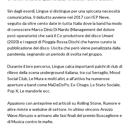
Sin dagli esordi, Lingue si distingue per una spiccata necessità
comunicativa. Il debutto avviene nel 2017 con l’EP Neve,
seguito da oltre cento date in tutta Italia dove la band ha modo
di conoscere Marco Diniz Di Nardo (Management del dolore
post operatorio) che sarà il Co-produttore del disco Umani
(2020) e i ragazzi di Pioggia Rossa Dischi che hanno curato la
pubblicazione del disco. Uscita che però viene penalizzata dalla
pandemia, segnando un periodo di svolta nel gruppo.
Durante il loro percorso, Lingue calca importanti palchi di club di
rilievo della scena underground italiana, tra cui Serraglio, Mood
Social Club, Le Mura e molti altri, e all’attivo ha numerose
aperture a band come MaDeDoPo, Ex-Otago, Lo Stato Sociale,
Pop X, Le mandorle ecc.
Appaiono con anteprime ed articoli su Rolling Stone, Rumore e
altre riviste e webzine di settore. In ultimo vincono Arezzo
Wave Abruzzo e arrivano alle fasi finali del premio Buscaglione e
di Musica contro le mafie.