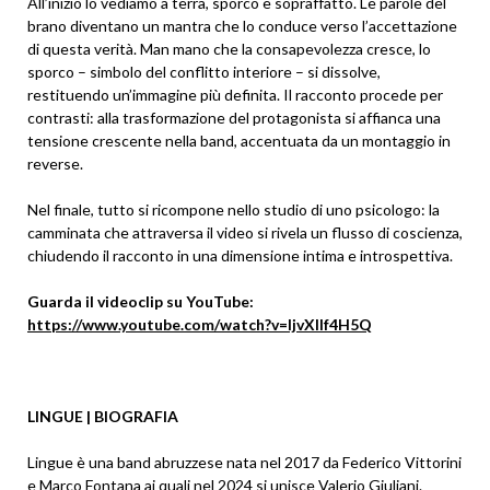
All’inizio lo vediamo a terra, sporco e sopraffatto. Le parole del
brano diventano un mantra che lo conduce verso l’accettazione
di questa verità. Man mano che la consapevolezza cresce, lo
sporco – simbolo del conflitto interiore – si dissolve,
restituendo un’immagine più definita. Il racconto procede per
contrasti: alla trasformazione del protagonista si affianca una
tensione crescente nella band, accentuata da un montaggio in
reverse.
Nel finale, tutto si ricompone nello studio di uno psicologo: la
camminata che attraversa il video si rivela un flusso di coscienza,
chiudendo il racconto in una dimensione intima e introspettiva.
Guarda il videoclip su YouTube:
https://www.youtube.com/watch?v=IjvXlIf4H5Q
LINGUE | BIOGRAFIA
Lingue è una band abruzzese nata nel 2017 da Federico Vittorini
e Marco Fontana ai quali nel 2024 si unisce Valerio Giuliani.