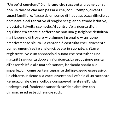
“Un po’ ci conviene” è un brano che racconta la convivenza
con un dolore che non passa e che, con il tempo, diventa
quasi familiare.
Nasce da un senso di inadeguatezza difficile da
nominare e dal tentativo di reagire scegliendo strade istintive,
sfacciate, talvolta scomode. Al centro c’è la ricerca di un
equilibrio tra amore e sofferenza: non una guarigione definitiva,
ma il bisogno di trovare — o almeno inseguire — un luogo
emotivamente sicuro. La canzone è costruita esclusivamente
con strumenti reali e analogici: batterie suonate, chitarre
registrate live e un approccio al suono che restituisce una
maturità raggiunta dopo anni di ricerca. La produzione punta
all’essenzialità e alla materia sonora, lasciando spazio alle
imperfezioni come parte integrante del linguaggio espressivo.
Le chitarre, insieme alla voce, diventano il veicolo di un racconto
generazionale che si colloca consapevolmente nell’onda
underground, fondendo sonorità ruvide e abrasive con
dinamiche ed estetiche indie rock.