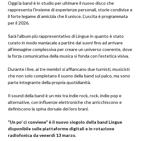
Oggi la band è in studio per ultimare il nuovo disco che
rappresenta l’insieme di esperienze personali, storie condivise e
il forte legame di amicizia che li unisce. L’uscita è programmata
per il 2026.
Sarà l’album più rappresentativo di Lingue in quanto è stato
curato in modo maniacale a partire dai suoni fino ad arrivare
all’immagine complessiva per creare un universo coerente, dove
la forza comunicativa della musica si fonda con l’estetica visiva.
Durante i live, ai tre membri si affiancano due turnisti, musicisti
che non solo completano il suono della band sul palco, ma sono
parte integrante della propria quotidianità.
Il sound della band è un mix tra indie rock, rock, indie pop e
alternative, con influenze elettroniche che arricchiscono e
definiscono la spina dorsale dei loro brani.
“Un po’ ci conviene” è il nuovo singolo della band Lingue
disponibile sulle piattaforme digitali e in rotazione
radiofonica da venerdì 13 marzo.