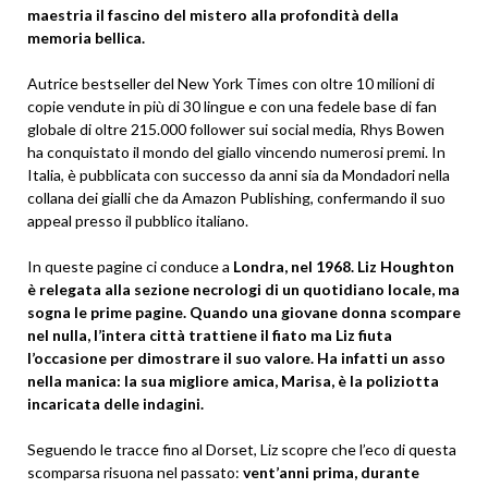
maestria il fascino del mistero alla profondità della
memoria bellica.
Autrice bestseller del New York Times con oltre 10 milioni di
copie vendute in più di 30 lingue e con una fedele base di fan
globale di oltre 215.000 follower sui social media, Rhys Bowen
ha conquistato il mondo del giallo vincendo numerosi premi. In
Italia, è pubblicata con successo da anni sia da Mondadori nella
collana dei gialli che da Amazon Publishing, confermando il suo
appeal presso il pubblico italiano.
In queste pagine ci conduce a
Londra, nel 1968. Liz Houghton
è relegata alla sezione necrologi di un quotidiano locale, ma
sogna le prime pagine. Quando una giovane donna scompare
nel nulla, l’intera città trattiene il fiato ma Liz fiuta
l’occasione per dimostrare il suo valore. Ha infatti un asso
nella manica: la sua migliore amica, Marisa, è la poliziotta
incaricata delle indagini.
Seguendo le tracce fino al Dorset, Liz scopre che l’eco di questa
scomparsa risuona nel passato:
vent’anni prima, durante