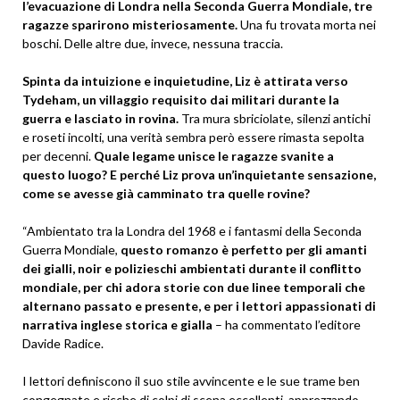
l’evacuazione di Londra nella Seconda Guerra Mondiale, tre
ragazze sparirono misteriosamente.
Una fu trovata morta nei
boschi. Delle altre due, invece, nessuna traccia.
Spinta da intuizione e inquietudine, Liz è attirata verso
Tydeham, un villaggio requisito dai militari durante la
guerra e lasciato in rovina.
Tra mura sbriciolate, silenzi antichi
e roseti incolti, una verità sembra però essere rimasta sepolta
per decenni.
Quale legame unisce le ragazze svanite a
questo luogo? E perché Liz prova un’inquietante sensazione,
come se avesse già camminato tra quelle rovine?
“Ambientato tra la Londra del 1968 e i fantasmi della Seconda
Guerra Mondiale,
questo romanzo è perfetto per gli amanti
dei gialli, noir e polizieschi ambientati durante il conflitto
mondiale, per chi adora storie con due linee temporali che
alternano passato e presente, e per i lettori appassionati di
narrativa inglese storica e gialla
– ha commentato l’editore
Davide Radice.
I lettori definiscono il suo stile avvincente e le sue trame ben
congegnate e ricche di colpi di scena eccellenti, apprezzando