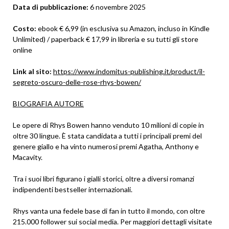
Data di pubblicazione:
6 novembre 2025
Costo:
ebook € 6,99 (in esclusiva su Amazon, incluso in Kindle
Unlimited) / paperback € 17,99 in libreria e su tutti gli store
online
Link al sito:
https://www.indomitus-publishing.it/product/il-
segreto-oscuro-delle-rose-rhys-bowen/
BIOGRAFIA AUTORE
Le opere di Rhys Bowen hanno venduto 10 milioni di copie in
oltre 30 lingue. È stata candidata a tutti i principali premi del
genere giallo e ha vinto numerosi premi Agatha, Anthony e
Macavity.
Tra i suoi libri figurano i gialli storici, oltre a diversi romanzi
indipendenti bestseller internazionali.
Rhys vanta una fedele base di fan in tutto il mondo, con oltre
215.000 follower sui social media. Per maggiori dettagli visitate