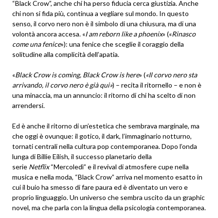
“Black Crow”, anche chi ha perso fiducia cerca giustizia. Anche
chi non si fida più, continua a vegliare sul mondo. In questo
senso, il corvo nero non è il simbolo di una chiusura, ma di una
volontà ancora accesa. «
I am reborn like a phoenix
» («
Rinasco
come una fenice
»): una fenice che sceglie il coraggio della
solitudine alla complicità dell’apatia.
«
Black Crow is coming, Black Crow is here
» (
«Il corvo nero sta
arrivando, il corvo nero è già qui»
) – recita il ritornello – e non è
una minaccia, ma un annuncio: il ritorno di chi ha scelto di non
arrendersi.
Ed è anche il ritorno di un’estetica che sembrava marginale, ma
che oggi è ovunque: il gotico, il dark, l’immaginario notturno,
tornati centrali nella cultura pop contemporanea. Dopo l’onda
lunga di Billie Eilish, il successo planetario della
serie
Netflix
“Mercoledì” e il revival di atmosfere cupe nella
musica e nella moda, “Black Crow” arriva nel momento esatto in
cui il buio ha smesso di fare paura ed è diventato un vero e
proprio linguaggio. Un universo che sembra uscito da un graphic
novel, ma che parla con la lingua della psicologia contemporanea.