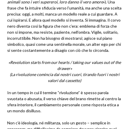
animali sono i veri supereroi, loro danno il vero amore
»). Una
frase che fa intuire sfiducia verso l’umanità, ma anche una scelta
precisa: oggi, a molti, manca un modello reale a cui guardare. A
cui ispirarsi. E allora quel modello si inventa. Si immagina. Il corvo
nero diventa così la figura che non c’era: emblema di forza che
non si impone, ma resiste, paziente, nell’ombra. Vigile, solitario,
incorruttibile. Non ha bisogno di mostrarsi; agisce sul piano
simbolico, quasi come una sentinella morale, un alter ego per chi
si sente costantemente a disagio con ciò che lo circonda.
«Revolution starts from our hearts / taking our values out of the
drawer»
(La rivoluzione comincia dai nostri cuori, tirando fuori i nostri
valori dal cassetto)
In un tempo in cui il termine “rivoluzione” è spesso parola
svuotata o abusata, il verso chiave del brano rimette al centro la
sfera interiore, il cambiamento personale come risposta etica a
un mondo disilluso.
Non c’è ideologia, né militanza, solo un gesto – semplice in
apparenza, ma difficilissimo da compiere davvero: riaprire quel