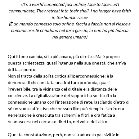
«It’s a world connected just online, face to face can’t
communicate. They retreat into their shell, I no longer have faith
in the human race»
(È un mondo connesso solo online, faccia a faccia non si riesce a
comunicare. Si chiudono nel loro guscio, io non ho più fiducia
nel genere umano)
Qui il tono cambia, si fa più amaro, più diretto. Ma è proprio
questa schiettezza, quasi ingenua nella sua onestà, che arriva
dritta al punto.
Non si tratta della solita critica all’iperconnessione: è la
denuncia di chi constata una frattura profonda, quasi
irreversibile, tra la vicinanza del digitale e la distanza delle
coscienze. La digitalizzazione dei rapporti ha sostituito la
connessione umana con l’interazione di rete, lasciando dietro di
sé un vuoto affettivo che nessun like può riempire. Un’intera
generazione è cresciuta tra schermi e filtri, e ora fatica a
riconoscersi nel contatto diretto, nel volto dell’altro.
Questa constatazione, però, non si traduce in passività: in