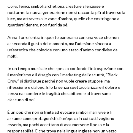
Corvi, fenici, simboli archetipici, creature silenziose e
notturne: la nuova generazione non si racconta più attraverso la
luce, ma attraverso le zone d’ombra, quelle che costringono a
guardarsi dentro, non fuori da sé.
Anna Turrei entra in questo panorama con una voce che non
asseconda il gusto del momento, ma l’adesione sincera a
un’estetica che coincide con uno stato d’animo condiviso da
molti.
In un tempo musicale che spesso confonde l’introspezione con
il manierismo e il disagio con il marketing dell’oscurità, “Black
Crow” si distingue perché non vuole creare stupore, ma
riflessione e dialogo. E lo fa senza spettacolarizzare il dolore e
senza nascondere le fragilità che abitano e attraversano
ciascuno di noi.
È un pop che non si limita ad evocare simboli ma li vive e li
assume come protagonisti di un’epoca in cui tutti vogliono
esserlo, ma pochi accettano di assumersene il peso e la
responsabilità. E che trova nella lingua inglese non un vezzo