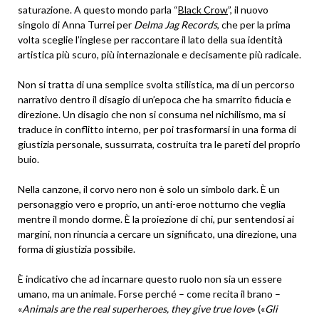
saturazione. A questo mondo parla “
Black Crow
”, il nuovo
singolo di Anna Turrei per
Delma Jag Records
, che per la prima
volta sceglie l’inglese per raccontare il lato della sua identità
artistica più scuro, più internazionale e decisamente più radicale.
Non si tratta di una semplice svolta stilistica, ma di un percorso
narrativo dentro il disagio di un’epoca che ha smarrito fiducia e
direzione. Un disagio che non si consuma nel nichilismo, ma si
traduce in conflitto interno, per poi trasformarsi in una forma di
giustizia personale, sussurrata, costruita tra le pareti del proprio
buio.
Nella canzone, il corvo nero non è solo un simbolo dark. È un
personaggio vero e proprio, un anti-eroe notturno che veglia
mentre il mondo dorme. È la proiezione di chi, pur sentendosi ai
margini, non rinuncia a cercare un significato, una direzione, una
forma di giustizia possibile.
È indicativo che ad incarnare questo ruolo non sia un essere
umano, ma un animale. Forse perché – come recita il brano –
«
Animals are the real superheroes, they give true love
» («
Gli