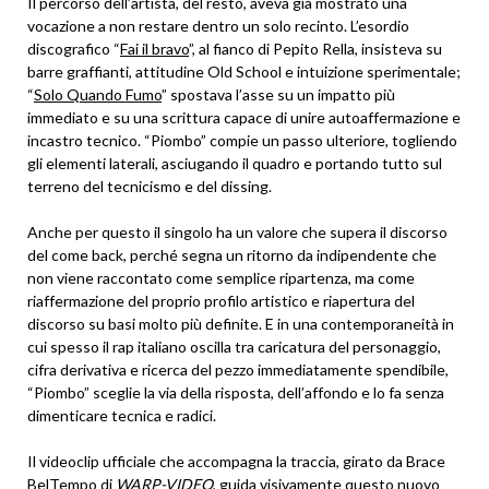
Il percorso dell’artista, del resto, aveva già mostrato una
vocazione a non restare dentro un solo recinto. L’esordio
discografico “
Fai il bravo
”, al fianco di Pepito Rella, insisteva su
barre graffianti, attitudine Old School e intuizione sperimentale;
“
Solo Quando Fumo
” spostava l’asse su un impatto più
immediato e su una scrittura capace di unire autoaffermazione e
incastro tecnico. “Piombo” compie un passo ulteriore, togliendo
gli elementi laterali, asciugando il quadro e portando tutto sul
terreno del tecnicismo e del dissing.
Anche per questo il singolo ha un valore che supera il discorso
del come back, perché segna un ritorno da indipendente che
non viene raccontato come semplice ripartenza, ma come
riaffermazione del proprio profilo artistico e riapertura del
discorso su basi molto più definite. E in una contemporaneità in
cui spesso il rap italiano oscilla tra caricatura del personaggio,
cifra derivativa e ricerca del pezzo immediatamente spendibile,
“Piombo” sceglie la via della risposta, dell’affondo e lo fa senza
dimenticare tecnica e radici.
Il videoclip ufficiale che accompagna la traccia, girato da Brace
BelTempo di
WARP-VIDEO
, guida visivamente questo nuovo