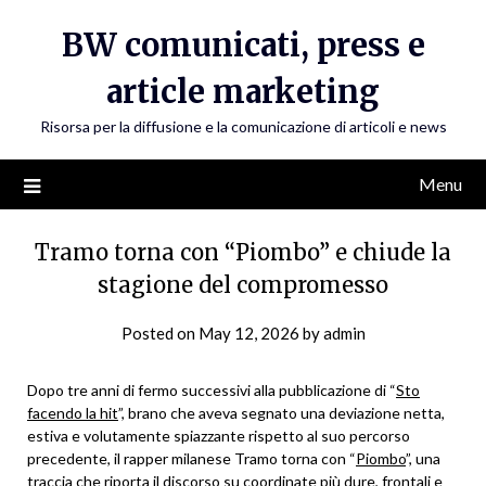
Skip
BW comunicati, press e
to
content
article marketing
Risorsa per la diffusione e la comunicazione di articoli e news
Menu
Tramo torna con “Piombo” e chiude la
stagione del compromesso
Posted on
May 12, 2026
by
admin
Dopo tre anni di fermo successivi alla pubblicazione di “
Sto
facendo la hit
”, brano che aveva segnato una deviazione netta,
estiva e volutamente spiazzante rispetto al suo percorso
precedente, il rapper milanese Tramo torna con “
Piombo
”, una
traccia che riporta il discorso su coordinate più dure, frontali e