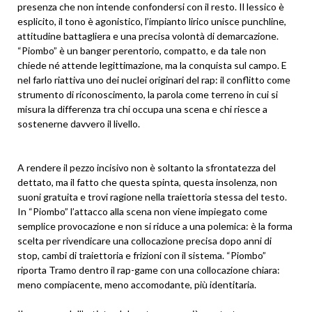
presenza che non intende confondersi con il resto. Il lessico è
esplicito, il tono è agonistico, l’impianto lirico unisce punchline,
attitudine battagliera e una precisa volontà di demarcazione.
“Piombo” è un banger perentorio, compatto, e da tale non
chiede né attende legittimazione, ma la conquista sul campo. E
nel farlo riattiva uno dei nuclei originari del rap: il conflitto come
strumento di riconoscimento, la parola come terreno in cui si
misura la differenza tra chi occupa una scena e chi riesce a
sostenerne davvero il livello.
A rendere il pezzo incisivo non è soltanto la sfrontatezza del
dettato, ma il fatto che questa spinta, questa insolenza, non
suoni gratuita e trovi ragione nella traiettoria stessa del testo.
In “Piombo” l’attacco alla scena non viene impiegato come
semplice provocazione e non si riduce a una polemica: è la forma
scelta per rivendicare una collocazione precisa dopo anni di
stop, cambi di traiettoria e frizioni con il sistema. “Piombo”
riporta Tramo dentro il rap-game con una collocazione chiara:
meno compiacente, meno accomodante, più identitaria.