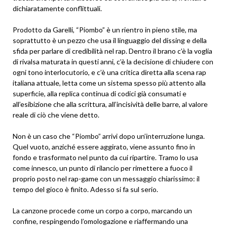
dichiaratamente conflittuali.
Prodotto da Garelli, “Piombo” è un rientro in pieno stile, ma
soprattutto è un pezzo che usa il linguaggio del dissing e della
sfida per parlare di credibilità nel rap. Dentro il brano c’è la voglia
di rivalsa maturata in questi anni, c’è la decisione di chiudere con
ogni tono interlocutorio, e c’è una critica diretta alla scena rap
italiana attuale, letta come un sistema spesso più attento alla
superficie, alla replica continua di codici già consumati e
all’esibizione che alla scrittura, all’incisività delle barre, al valore
reale di ciò che viene detto.
Non è un caso che “Piombo” arrivi dopo un’interruzione lunga.
Quel vuoto, anziché essere aggirato, viene assunto fino in
fondo e trasformato nel punto da cui ripartire. Tramo lo usa
come innesco, un punto di rilancio per rimettere a fuoco il
proprio posto nel rap-game con un messaggio chiarissimo: il
tempo del gioco è finito. Adesso si fa sul serio.
La canzone procede come un corpo a corpo, marcando un
confine, respingendo l’omologazione e riaffermando una