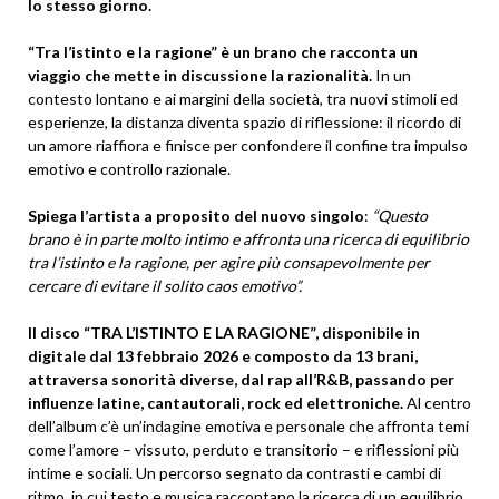
lo stesso giorno.
“Tra l’istinto e la ragione” è un brano che racconta un
viaggio che mette in discussione la razionalità.
In un
contesto lontano e ai margini della società, tra nuovi stimoli ed
esperienze, la distanza diventa spazio di riflessione: il ricordo di
un amore riaffiora e finisce per confondere il confine tra impulso
emotivo e controllo razionale.
Spiega l’artista a proposito del nuovo singolo
:
“Questo
brano è in parte molto intimo e affronta una ricerca di equilibrio
tra l’istinto e la ragione, per agire più consapevolmente per
cercare di evitare il solito caos emotivo”.
Il disco “TRA L’ISTINTO E LA RAGIONE”, disponibile in
digitale dal 13 febbraio 2026 e composto da 13 brani,
attraversa sonorità diverse, dal rap all’R&B, passando per
influenze latine, cantautorali, rock ed elettroniche.
Al centro
dell’album c’è un’indagine emotiva e personale che affronta temi
come l’amore – vissuto, perduto e transitorio – e riflessioni più
intime e sociali. Un percorso segnato da contrasti e cambi di
ritmo, in cui testo e musica raccontano la ricerca di un equilibrio