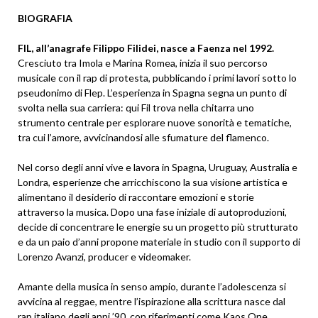
BIOGRAFIA
FIL, all’anagrafe Filippo Filidei, nasce a Faenza nel 1992.
Cresciuto tra Imola e Marina Romea, inizia il suo percorso
musicale con il rap di protesta, pubblicando i primi lavori sotto lo
pseudonimo di Flep. L’esperienza in Spagna segna un punto di
svolta nella sua carriera: qui Fil trova nella chitarra uno
strumento centrale per esplorare nuove sonorità e tematiche,
tra cui l’amore, avvicinandosi alle sfumature del flamenco.
Nel corso degli anni vive e lavora in Spagna, Uruguay, Australia e
Londra, esperienze che arricchiscono la sua visione artistica e
alimentano il desiderio di raccontare emozioni e storie
attraverso la musica. Dopo una fase iniziale di autoproduzioni,
decide di concentrare le energie su un progetto più strutturato
e da un paio d’anni propone materiale in studio con il supporto di
Lorenzo Avanzi, producer e videomaker.
Amante della musica in senso ampio, durante l’adolescenza si
avvicina al reggae, mentre l’ispirazione alla scrittura nasce dal
rap italiano degli anni ’90, con riferimenti come Kaos One,