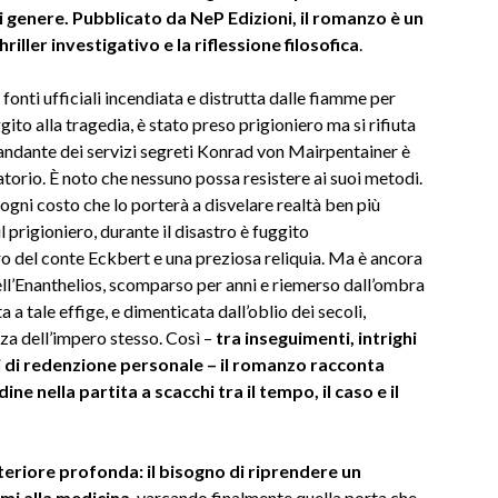
di genere. Pubblicato da NeP Edizioni, il romanzo è un
riller investigativo e la riflessione filosofica
.
 fonti ufficiali incendiata e distrutta dalle fiamme per
ito alla tragedia, è stato preso prigioniero ma si rifiuta
omandante dei servizi segreti Konrad von Mairpentainer è
atorio. È noto che nessuno possa resistere ai suoi metodi.
 ogni costo che lo porterà a disvelare realtà ben più
l prigioniero, durante il disastro è fuggito
o del conte Eckbert e una preziosa reliquia. Ma è ancora
 dell’Enanthelios, scomparso per anni e riemerso dall’ombra
a a tale effige, e dimenticata dall’oblio dei secoli,
nza dell’impero stesso. Così –
tra inseguimenti, intrighi
rsi di redenzione personale – il romanzo racconta
ne nella partita a scacchi tra il tempo, il caso e il
teriore profonda: il bisogno di riprendere un
i alla medicina
, varcando finalmente quella porta che