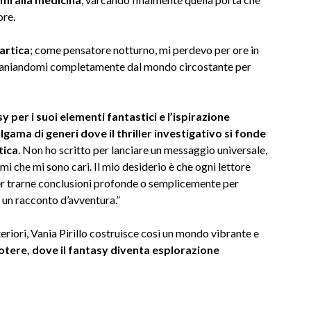
ore.
artica
; come pensatore notturno, mi perdevo per ore in
estraniandomi completamente dal mondo circostante per
per i suoi elementi fantastici e l’ispirazione
gama di generi dove il thriller investigativo si fonde
tica
. Non ho scritto per lanciare un messaggio universale,
i che mi sono cari. Il mio desiderio è che ogni lettore
per trarne conclusioni profonde o semplicemente per
 un racconto d’avventura.”
teriori, Vania Pirillo costruisce così un mondo vibrante e
potere, dove il fantasy diventa esplorazione