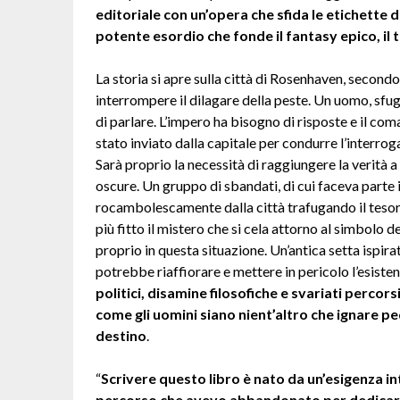
editoriale con un’opera che sfida le etichette 
potente esordio che fonde il fantasy epico, il th
La storia si apre sulla città di Rosenhaven, secondo
interrompere il dilagare della peste. Un uomo, sfugg
di parlare. L’impero ha bisogno di risposte e il c
stato inviato dalla capitale per condurre l’interrog
Sarà proprio la necessità di raggiungere la verità a
oscure. Un gruppo di sbandati, di cui faceva parte i
rocambolescamente dalla città trafugando il tesor
più fitto il mistero che si cela attorno al simbolo
proprio in questa situazione. Un’antica setta ispirat
potrebbe riaffiorare e mettere in pericolo l’esiste
politici, disamine filosofiche e svariati perco
come gli uomini siano nient’altro che ignare pedi
destino
.
“
Scrivere questo libro è nato da un’esigenza in
percorso che avevo abbandonato per dedicarm