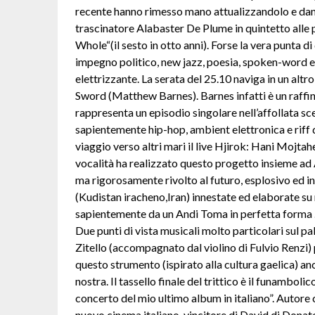
recente hanno rimesso mano attualizzandolo e dando
trascinatore Alabaster De Plume in quintetto alle 
Whole“(il sesto in otto anni). Forse la vera punta 
impegno politico, new jazz, poesia, spoken-word ed
elettrizzante. La serata del 25.10 naviga in un altro
Sword (Matthew Barnes). Barnes infatti è un raffin
rappresenta un episodio singolare nell’affollata sc
sapientemente hip-hop, ambient elettronica e riff d
viaggio verso altri mari il live Hjirok: Hani Mojta
vocalità ha realizzato questo progetto insieme a
ma rigorosamente rivolto al futuro, esplosivo ed in
(Kudistan iracheno,Iran) innestate ed elaborate su r
sapientemente da un Andi Toma in perfetta forma . E
Due punti di vista musicali molto particolari sul p
Zitello (accompagnato dal violino di Fulvio Renzi) 
questo strumento (ispirato alla cultura gaelica) 
nostra. Il tassello finale del trittico è il funambol
concerto del mio ultimo album in italiano”. Autore 
nuovo cinema italiano, vincitore di David di Donatel