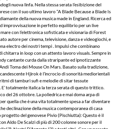
gli nuova linfa. Nella stessa serata l’esibizione del
prese con il suo ultimo lavoro “A Blade Because a Blade Is
di diamante della nuova musica made in England. Ricerca ed
 improvvisazione in perfetto equilibrio per un live
 mare con l’elettronica sofisticata e visionaria di Forest
ato autore per cinema, televisione, danza e videogiochi, e
ena electro dei nostri tempi . Impulsi che combinano
i chitarra in loop con un attento lavoro visuals. Sempre in
hedy cantante curda dalla straripante ed ipnotizzante
d Andi Toma dei Mouse On Mars. Basato sulla tradizione,
candescente Hjirok è l’incrocio di sonorità mediorientali
itmi di tamburi sufi e melodie di sitar tessute
’ totalmente italica la terza serata di questo trittico.
alco del 26 ottobre. La poliedrica e mai doma arpa di
per quella che è una vita totalmente spesa a far diventare
anche declinazione della musica contemporanea di casa
ico progetto del genovese Pivio (Pischiutta): Questo è il
con Aldo De Scalzi di più di 200 colonne sonore per il
lo(3), Nastri D’Argento (2) e tanti altri.. Con un passato