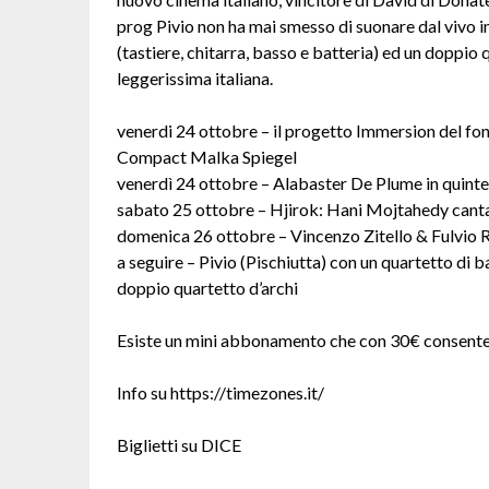
prog Pivio non ha mai smesso di suonare dal vivo in
(tastiere, chitarra, basso e batteria) ed un doppio 
leggerissima italiana.
venerdi 24 ottobre – il progetto Immersion del f
Compact Malka Spiegel
venerdì 24 ottobre – Alabaster De Plume in quint
sabato 25 ottobre – Hjirok: Hani Mojtahedy can
domenica 26 ottobre – Vincenzo Zitello & Fulvio 
a seguire – Pivio (Pischiutta) con un quartetto di b
doppio quartetto d’archi
Esiste un mini abbonamento che con 30€ consente di
Info su https://timezones.it/
Biglietti su DICE