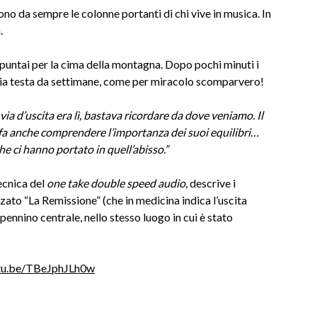
sono da sempre le colonne portanti di chi vive in musica. In
.
a puntai per la cima della montagna. Dopo pochi minuti i
a testa da settimane, come per miracolo scomparvero!
 via d’uscita era lì, bastava ricordare da dove veniamo. Il
i fa anche comprendere l’importanza dei suoi equilibri…
he ci hanno portato in quell’abisso.”
ecnica del
one take double speed audio
, descrive i
ato “La Remissione” (che in medicina indica l’uscita
pennino centrale, nello stesso luogo in cui è stato
utu.be/TBeJphJLh0w