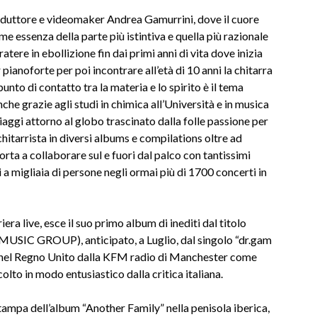
roduttore e videomaker Andrea Gamurrini, dove il cuore
 essenza della parte più istintiva e quella più razionale
tere in ebollizione fin dai primi anni di vita dove inizia
 pianoforte per poi incontrare all’età di 10 anni la chitarra
unto di contatto tra la materia e lo spirito è il tema
nche grazie agli studi in chimica all’Università e in musica
iaggi attorno al globo trascinato dalla folle passione per
itarrista in diversi albums e compilations oltre ad
rta a collaborare sul e fuori dal palco con tantissimi
i a migliaia di persone negli ormai più di 1700 concerti in
a live, esce il suo primo album di inediti dal titolo
USIC GROUP), anticipato, a Luglio, dal singolo “dr.gam
to nel Regno Unito dalla KFM radio di Manchester come
olto in modo entusiastico dalla critica italiana.
istampa dell’album “Another Family” nella penisola iberica,