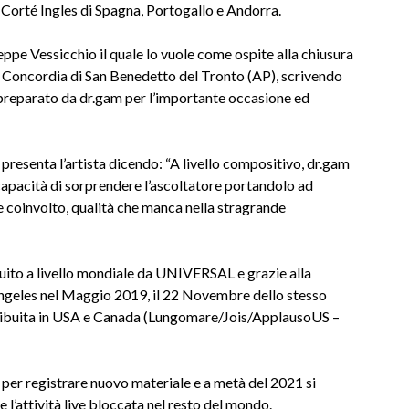
l Corté Ingles di Spagna, Portogallo e Andorra.
ppe Vessicchio il quale lo vuole come ospite alla chiusura
 Concordia di San Benedetto del Tronto (AP), scrivendo
 preparato da dr.gam per l’importante occasione ed
 presenta l’artista dicendo: “A livello compositivo, dr.gam
 capacità di sorprendere l’ascoltatore portandolo ad
coinvolto, qualità che manca nella stragrande
ito a livello mondiale da UNIVERSAL e grazie alla
ngeles nel Maggio 2019, il 22 Novembre dello stesso
stribuita in USA e Canada (Lungomare/Jois/ApplausoUS –
 per registrare nuovo materiale e a metà del 2021 si
 l’attività live bloccata nel resto del mondo.