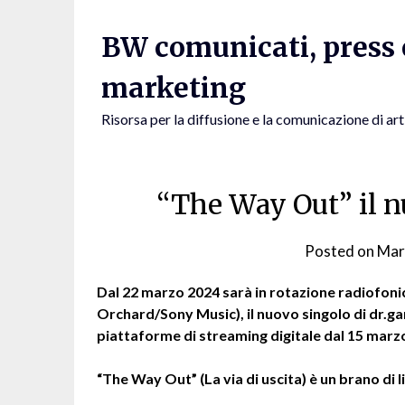
Skip
to
BW comunicati, press e
content
marketing
Risorsa per la diffusione e la comunicazione di art
“The Way Out” il n
Posted on
Mar
Dal 22 marzo 2024 sarà in rotazione radiofo
Orchard/Sony Music), il nuovo singolo di dr.ga
piattaforme di streaming digitale dal 15 marz
“The Way Out” (La via di uscita) è un brano di 