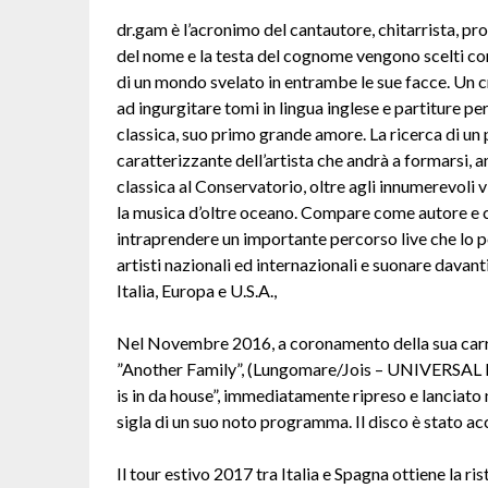
dr.gam è l’acronimo del cantautore, chitarrista, p
del nome e la testa del cognome vengono scelti come
di un mondo svelato in entrambe le sue facce. Un cra
ad ingurgitare tomi in lingua inglese e partiture per
classica, suo primo grande amore. La ricerca di un p
caratterizzante dell’artista che andrà a formarsi, a
classica al Conservatorio, oltre agli innumerevoli v
la musica d’oltre oceano. Compare come autore e ch
intraprendere un importante percorso live che lo po
artisti nazionali ed internazionali e suonare davant
Italia, Europa e U.S.A.,
Nel Novembre 2016, a coronamento della sua carrier
”Another Family”, (Lungomare/Jois – UNIVERSAL M
is in da house”, immediatamente ripreso e lancia
sigla di un suo noto programma. Il disco è stato acc
Il tour estivo 2017 tra Italia e Spagna ottiene la r