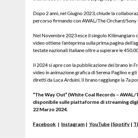
Dopo 2 anni, nel Giugno 2023, chiude la collabora
percorso firmando con AWAL/The Orchard/Sony 
Nel Novembre 2023 esce il singolo Kilimangiaro c
video ottiene l’anteprima sulla prima pagina dell’
testate nazionali Italiane oltre a superare le 450.
Il 2024 si apre con la pubblicazione del brano in F
video in animazione grafica di Serena Paglino e gli
diretti da Luca Arduini. Il brano raggiunge la 7a pos
“The Way Out” (White Coal Records – AWAL/Th
disponibile sulle piattaforme di streaming dig
22 Marzo 2024.
Facebook
|
Instagram
|
YouTube
|
Spotify
|
T