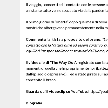
Il viaggio, i concerti ed il contatto con le persone 
un istante tutto venne spazzato via dalla pandemia
Il primo giorno di “libertà” dopo quei mesi di folli
mostri che albergavano permanentemente nella mi
Commenta l’artista a proposito del brano:
“
La
contatto con la Natura oltre ad essere curativo, c
equilibri irresponsabilmente stravolti dall’uomo, c
Il videoclip di “The Way Out”
,
registrato con la t
momenti di quella che impropriamente ho ribattezz
dall’episodio depressivo)… ed è stato girato sull’ap
concepito il brano.
Guarda qui il videoclip su YouTube:
https://yo
Biografia