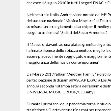
che esce il 6 luglio 2018 in tutti i negozi FNAC e E
Nel mentre in Italia, Andrea viene notato dal M° Pe
del suo tour nazionale “Musica Maestro” al Teatro
su misura, un arrangiamento di archi per il medley
eseguito assieme ai “Solisti del Sesto Armonico”.
Il Maestro, davanti ad una platea gremita di gente,
ha innato il senso dello spiazzamento, o meglio la
essere piacevolmente soggiogato e maggiormente 
maggioranza della musica contemporanea”.
Da Marzo 2019 l’album “Another Family” è distribu
partecipazione di dr.gam all’ASCAP EXPO a Los A
anno, la seconda ristampa estera dell’album è di
UNIVERSAL MUSIC GROUP/CD Baby).
Durante i primi anni della pandemia torna in studio
trasferisce a Fuerteventura (Spagna) per riprendere