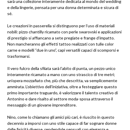
sarà una collezione interamente dedicata al mondo del wedding
e della lingerie, pensata per una donna determinata e sicura di
sé.
Le creazioni in passerella si distinguono per l’uso di materiali
nobili: pizzo chantilly ricamato con perle swarovski e applicazioni
di prestigio si affiancano a sete pregiate e frange d’impatto.
Non mancheranno gli effetti tattoo realizzati con tulle color
carne e modelli “due in uno”, capi versatili capaci di scomporsi e
trasformarsi.
Il vero fulcro della sfilata sarà l’abito di punta, un pezzo unico
interamente ricamato a mano con uno strascico di tre metri;
un’opera mozzafiato che, più che descritta, va semplicemente
ammirata. L’obiettivo dell’iniziativa, oltre a festeggiare questo
primo importante traguardo, è valorizzare il talento creativo di
Antonino e dare risalto al settore moda-sposa attraverso il
messaggio di un giovane imprenditore.
Nino, come lo chiamano gli amici più cari, è riuscito in questo
decennio a imporsi con uno stile capace di far sognare donne
dalle fisicità diverse, rendendole sensuali con eleganza e