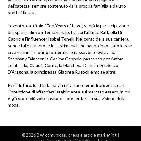
delicatezza, sempre sostenuto dalla propria famiglia e da uno
staff di fiducia.
L’evento, dal titolo “Ten Years of Love”, vedrà la partecipazione
di ospiti di rilievo internazionale, tra cui l’attrice Raffaella Di
Caprio e l’influencer Isabel Tonelli. Nel corso della sua carriera,
sono state numerose le testimonial che hanno indossato le sue
creazioni in shooting fotografici e passaggi televisivi: da
Stephany Falasconi a Cosima Coppola, passando per Ambra
Lombardo, Claudia Conte, la Marchesa Daniela Del Secco
D’Aragona, la principessa Giacinta Ruspoli e molte altre.
Per il futuro, lo stilista ha già in cantiere grandi progetti, con
l’intenzione di affacciarsi stabilmente sul mercato estero, in cui
è già stato più volte invitato a presentare la sua visione della
moda.
©2026 BW comunicati, press e article marketing
|
Design:
Newspaperly WordPress Theme