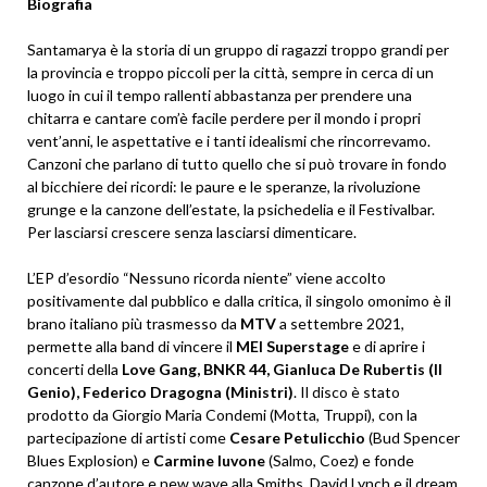
Biografia
Santamarya è la storia di un gruppo di ragazzi troppo grandi per
la provincia e troppo piccoli per la città, sempre in cerca di un
luogo in cui il tempo rallenti abbastanza per prendere una
chitarra e cantare com’è facile perdere per il mondo i propri
vent’anni, le aspettative e i tanti idealismi che rincorrevamo.
Canzoni che parlano di tutto quello che si può trovare in fondo
al bicchiere dei ricordi: le paure e le speranze, la rivoluzione
grunge e la canzone dell’estate, la psichedelia e il Festivalbar.
Per lasciarsi crescere senza lasciarsi dimenticare.
L’EP d’esordio “Nessuno ricorda niente” viene accolto
positivamente dal pubblico e dalla critica, il singolo omonimo è il
brano italiano più trasmesso da
MTV
a settembre 2021,
permette alla band di vincere il
MEI Superstage
e di aprire i
concerti della
Love Gang, BNKR 44, Gianluca De Rubertis (Il
Genio), Federico Dragogna (Ministri)
. Il disco è stato
prodotto da Giorgio Maria Condemi (Motta, Truppi), con la
partecipazione di artisti come
Cesare Petulicchio
(Bud Spencer
Blues Explosion) e
Carmine Iuvone
(Salmo, Coez) e fonde
canzone d’autore e new wave alla Smiths, David Lynch e il dream