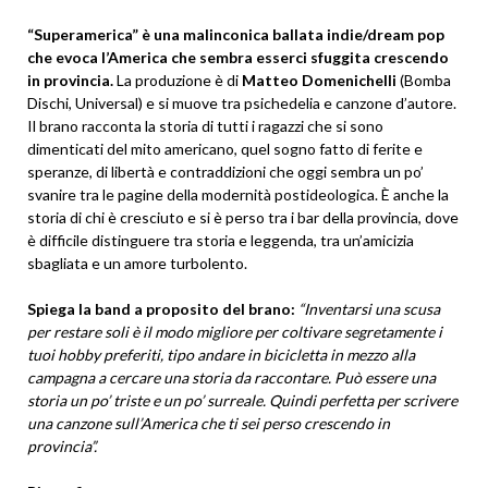
“Superamerica” è una malinconica ballata indie/dream pop
che evoca l’America che sembra esserci sfuggita crescendo
in provincia.
La produzione è di
Matteo Domenichelli
(Bomba
Dischi, Universal) e si muove tra psichedelia e canzone d’autore.
Il brano racconta la storia di tutti i ragazzi che si sono
dimenticati del mito americano, quel sogno fatto di ferite e
speranze, di libertà e contraddizioni che oggi sembra un po’
svanire tra le pagine della modernità postideologica. È anche la
storia di chi è cresciuto e si è perso tra i bar della provincia, dove
è difficile distinguere tra storia e leggenda, tra un’amicizia
sbagliata e un amore turbolento.
Spiega la band a proposito del brano:
“Inventarsi una scusa
per restare soli è il modo migliore per coltivare segretamente i
tuoi hobby preferiti, tipo andare in bicicletta in mezzo alla
campagna a cercare una storia da raccontare. Può essere una
storia un po’ triste e un po’ surreale. Quindi perfetta per scrivere
una canzone sull’America che ti sei perso crescendo in
provincia”.