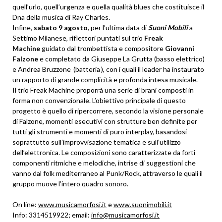
quell’urlo, quell’urgenza e quella qualità blues che costituisce il
Dna della musica di Ray Charles.
Infine,
sabato 9 agosto,
per l’ultima data di
Suoni Mobili
a
Settimo Milanese, riflettori puntati sul trio
Freak
Machine
guidato dal trombettista e compositore
Giovanni
Falzone
e completato da Giuseppe La Grutta (basso elettrico)
e Andrea Bruzzone (batteria ), con i quali il leader ha instaurato
un rapporto di grande complicità e profonda intesa musicale.
Il trio Freak Machine proporrà una serie di brani composti in
forma non convenzionale. L’obiettivo principale di questo
progetto è quello di ripercorrere, secondo la visione personale
di Falzone, momenti esecutivi con strutture ben definite per
tutti gli strumenti e momenti di puro interplay, basandosi
soprattutto sull’improvvisazione tematica e sull’utilizzo
dell’elettronica. Le composizioni sono caratterizzate da forti
componenti ritmiche e melodiche, intrise di suggestioni che
vanno dal folk mediterraneo al Punk/Rock, attraverso le quali il
gruppo muove l’intero quadro sonoro.
On line:
www.musicamorfosi.it
e
www.suonimobili.it
Info: 3314519922; email:
info@musicamorfosi.it