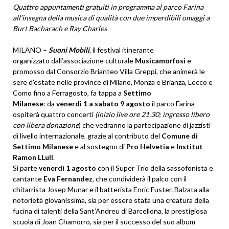
Quattro appuntamenti gratuiti in programma al parco Farina
all’insegna
della musica di qualità con due imperdibili omaggi a
Burt Bacharach e Ray Charles
MILANO –
Suoni Mobili
, il festival itinerante
organizzato dall’associazione culturale
Musicamorfosi
e
promosso dal Consorzio Brianteo Villa Greppi, che animerà le
sere d’estate nelle province di Milano, Monza e Brianza, Lecco e
Como fino a Ferragosto, fa tappa a
Settimo
Milanese
: da
venerdì 1 a sabato 9 agosto
il parco Farina
ospiterà quattro concerti
(inizio live ore 21.30;
ingresso libero
con libera donazione
) che vedranno la partecipazione di jazzisti
di livello internazionale, grazie al contributo del
Comune di
Settimo Milanese
e al sostegno di
Pro Helvetia
e
Institut
Ramon LLull
.
Si parte
venerdì 1 agosto
con il Super Trio della sassofonista e
cantante
Eva Fernandez
, che condividerà il palco con il
chitarrista Josep Munar e il batterista Enric Fuster. Balzata alla
notorietà giovanissima, sia per essere stata una creatura della
fucina di talenti della Sant’Andreu di Barcellona, la prestigiosa
scuola di Joan Chamorro, sia per il successo del suo album