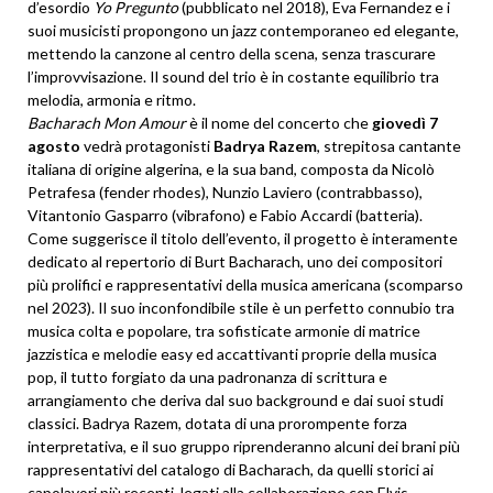
d’esordio
Yo Pregunto
(pubblicato nel 2018), Eva Fernandez e i
suoi musicisti propongono un jazz contemporaneo ed elegante,
mettendo la canzone al centro della scena, senza trascurare
l’improvvisazione. Il sound del trio è in costante equilibrio tra
melodia, armonia e ritmo.
Bacharach Mon Amour
è il nome del concerto che
giovedì 7
agosto
vedrà protagonisti
Badrya Razem
, strepitosa cantante
italiana di origine algerina, e la sua band, composta da Nicolò
Petrafesa (fender rhodes), Nunzio Laviero (contrabbasso),
Vitantonio Gasparro (vibrafono) e Fabio Accardi (batteria).
Come suggerisce il titolo dell’evento, il progetto è interamente
dedicato al repertorio di Burt Bacharach, uno dei compositori
più prolifici e rappresentativi della musica americana (scomparso
nel 2023). Il suo inconfondibile stile è un perfetto connubio tra
musica colta e popolare, tra sofisticate armonie di matrice
jazzistica e melodie easy ed accattivanti proprie della musica
pop, il tutto forgiato da una padronanza di scrittura e
arrangiamento che deriva dal suo background e dai suoi studi
classici. Badrya Razem, dotata di una prorompente forza
interpretativa, e il suo gruppo riprenderanno alcuni dei brani più
rappresentativi del catalogo di Bacharach, da quelli storici ai
capolavori più recenti, legati alla collaborazione con Elvis