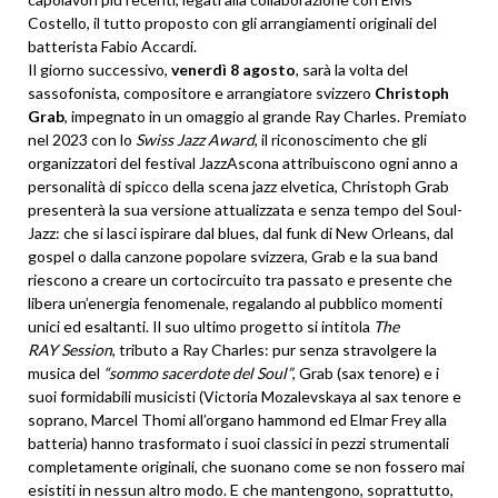
Costello, il tutto proposto con gli arrangiamenti originali del
batterista Fabio Accardi.
Il giorno successivo,
venerdì 8 agosto
, sarà la volta del
sassofonista, compositore e arrangiatore svizzero
Christoph
Grab
, impegnato in un omaggio al grande Ray Charles. Premiato
nel 2023 con lo
Swiss Jazz Award
, il riconoscimento che gli
organizzatori del festival JazzAscona attribuiscono ogni anno a
personalità di spicco della scena jazz elvetica, Christoph Grab
presenterà la sua versione attualizzata e senza tempo del Soul-
Jazz: che si lasci ispirare dal blues, dal funk di New Orleans, dal
gospel o dalla canzone popolare svizzera, Grab e la sua band
riescono a creare un cortocircuito tra passato e presente che
libera un’energia fenomenale, regalando al pubblico momenti
unici ed esaltanti. Il suo ultimo progetto si intitola
The
RAY
Session
, tributo a Ray Charles: pur senza stravolgere la
musica del
“sommo sacerdote del Soul”
, Grab (sax tenore) e i
suoi formidabili musicisti (Victoria Mozalevskaya al sax tenore e
soprano, Marcel Thomi all’organo hammond ed Elmar Frey alla
batteria) hanno trasformato i suoi classici in pezzi strumentali
completamente originali, che suonano come se non fossero mai
esistiti in nessun altro modo. E che mantengono, soprattutto,