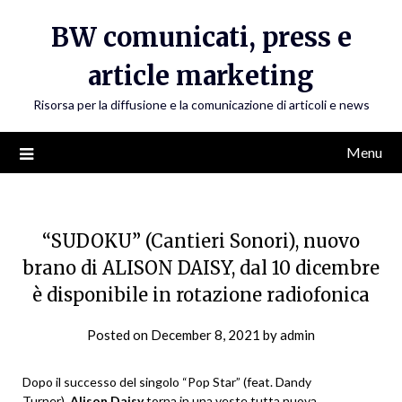
Skip
BW comunicati, press e
to
content
article marketing
Risorsa per la diffusione e la comunicazione di articoli e news
Menu
“SUDOKU” (Cantieri Sonori), nuovo
brano di ALISON DAISY, dal 10 dicembre
è disponibile in rotazione radiofonica
Posted on
December 8, 2021
by
admin
Dopo il successo del singolo “Pop Star” (feat. Dandy
Turner),
Alison Daisy
torna in una veste tutta nuova