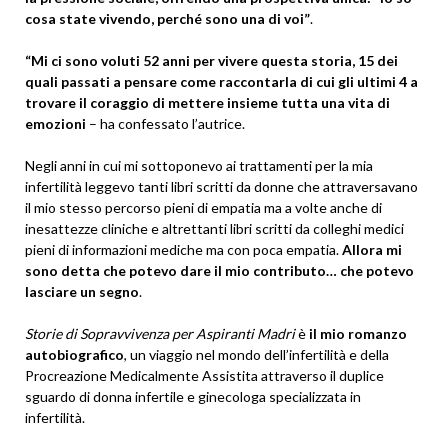
cosa state vivendo, perché sono una di voi”
.
“Mi ci sono voluti 52 anni per vivere questa storia, 15 dei
quali passati a pensare come raccontarla di cui gli ultimi 4 a
trovare il coraggio di mettere insieme tutta una vita di
emozioni
– ha confessato l’autrice.
Negli anni in cui mi sottoponevo ai trattamenti per la mia
infertilità leggevo tanti libri scritti da donne che attraversavano
il mio stesso percorso pieni di empatia ma a volte anche di
inesattezze cliniche e altrettanti libri scritti da colleghi medici
pieni di informazioni mediche ma con poca empatia.
Allora mi
sono detta che potevo dare il mio contributo… che potevo
lasciare un segno
.
Storie di Sopravvivenza per Aspiranti Madri
è
il mio romanzo
autobiografico
, un viaggio nel mondo dell’infertilità e della
Procreazione Medicalmente Assistita attraverso il duplice
sguardo di donna infertile e ginecologa specializzata in
infertilità.