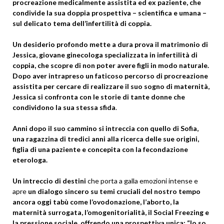
procreazione medicalmente assistita ed ex paziente, che
condivide la sua doppia prospettiva – scientifica e umana –
sul delicato tema dell’infertilità di coppia.
Un desiderio profondo mette a dura prova il matrimonio di
Jessica, giovane ginecologa specializzata in infertilità di
coppia, che scopre di non poter avere figli in modo naturale.
Dopo aver intrapreso un faticoso percorso di procreazione
assistita per cercare di realizzare il suo sogno di maternità,
Jessica si confronta con le storie di tante donne che
condividono la sua stessa sfida
.
Anni dopo il suo cammino si intreccia con quello di Sofia,
una ragazzina di tredici anni alla ricerca delle sue origini,
figlia di una paziente e concepita con la fecondazione
eterologa.
Un intreccio di destini
che porta a galla emozioni intense e
apre
un dialogo sincero su temi cruciali del nostro tempo
ancora oggi tabù come l’ovodonazione, l’aborto, la
maternità surrogata, l’omogenitorialità, il Social Freezing e
la pressione sociale, offrendo una prospettiva unica: “Io so