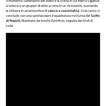
Il momento culminante del video è la scena in cui Marco Ligabue
si unisce a un gruppo di amici a cena in un ristorante, suonando
la chitarra in un’atmosfera di
calore e convivialità
. Il racconto si
conclude con una spettacolare inquadratura notturna del
Golfo
di Napoli
, illuminato da fuochi d’artificio, seguita dai titoli di
coda.