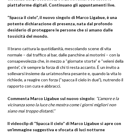
piattaforme digitali. Continuano gli appuntamenti live.
“Spacca il cielo”, il nuovo singolo di Marco Ligabue, è una
potente dichiarazione di presenza, nata dal profondo
desiderio di proteggere le persone che si amano dalle
tossicità del mondo.
Il brano cattura la quotidianità, mescolando scene di vita
normale – dal traffico al bar, dalle panchine ai motorini – con la
consapevolezza che, in mezzo a “giornate storte” e “veleni della
gente”, c’è sempre la forza di chi ti resta accanto. È un invito a
sollevarsi insieme da un’atmosfera pesante e, quando la vita lo
richiede, a reagire con forza (“spacca il cielo in due”), nutrendo il
rapporto con cura e abbracci.
Commenta Marco Ligabue sul nuovo singolo
:
“L’amore e la
vicinanza sono la luce che mostra come i giorni migliori non
siano mai troppo distanti.”
Il videoclip di “Spacca il cielo” di Marco Ligabue si apre con
un’immagine suggestiva e sfocata di luci notturne