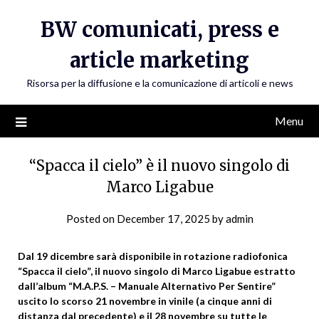
Skip
BW comunicati, press e
to
content
article marketing
Risorsa per la diffusione e la comunicazione di articoli e news
Menu
“Spacca il cielo” è il nuovo singolo di
Marco Ligabue
Posted on
December 17, 2025
by
admin
Dal 19 dicembre sarà disponibile in rotazione radiofonica
“Spacca il cielo”, il nuovo singolo di Marco Ligabue estratto
dall’album “M.A.P.S. – Manuale Alternativo Per Sentire”
uscito lo scorso 21 novembre in vinile (a cinque anni di
distanza dal precedente) e il 28 novembre su tutte le