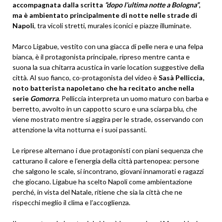
accompagnata dalla scritta
“dopo l’ultima notte a Bologna”
,
ma è ambientato principalmente di notte nelle strade di
Napoli
, tra vicoli stretti, murales iconici e piazze illuminate.
Marco Ligabue, vestito con una giacca di pelle nera e una felpa
bianca, è il protagonista principale, ripreso mentre canta e
suona la sua chitarra acustica in varie location suggestive della
città. Al suo fianco, co-protagonista del video è
Sasà Pelliccia,
noto batterista napoletano che ha recitato anche nella
serie
Gomorra
. Pelliccia interpreta un uomo maturo con barba e
berretto, avvolto in un cappotto scuro e una sciarpa blu, che
viene mostrato mentre si aggira per le strade, osservando con
attenzione la vita notturna e i suoi passanti.
Le riprese alternano i due protagonisti con piani sequenza che
catturano il calore e l’energia della città partenopea: persone
che salgono le scale, si incontrano, giovani innamorati e ragazzi
che giocano. Ligabue ha scelto Napoli come ambientazione
perché, in vista del Natale, ritiene che sia la città che ne
rispecchi meglio il clima e l’accoglienza.