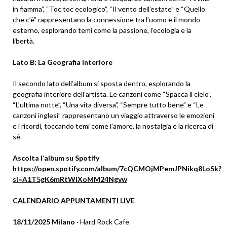
in fiamma”, “Toc toc ecologico”, “Il vento dell’estate” e “Quello
che c’è” rappresentano la connessione tra l’uomo e il mondo
esterno, esplorando temi come la passione, l’ecologia e la
libertà.
Lato B: La Geografia Interiore
Il secondo lato dell’album si sposta dentro, esplorando la
geografia interiore dell’artista. Le canzoni come “Spacca il cielo”,
“L’ultima notte”, “Una vita diversa”, “Sempre tutto bene” e “Le
canzoni inglesi” rappresentano un viaggio attraverso le emozioni
e i ricordi, toccando temi come l’amore, la nostalgia e la ricerca di
sé.
Ascolta l’album su Spotify
https://open.spotify.com/album/7cQCMOjMPemJPNikq8LoSk?
si=A1T5gK6mRtWiXoMM24Ngvw
CALENDARIO APPUNTAMENTI LIVE
18/11/2025 Milano
· Hard Rock Cafe