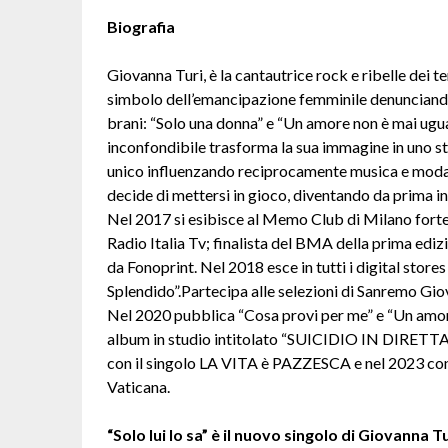
Biografia
Giovanna Turi, è la cantautrice rock e ribelle dei te
simbolo dell’emancipazione femminile denunciando 
brani: “Solo una donna” e “Un amore non è mai ugual
inconfondibile trasforma la sua immagine in uno st
unico influenzando reciprocamente musica e moda.D
decide di mettersi in gioco, diventando da prima in
Nel 2017 si esibisce al Memo Club di Milano fortem
Radio Italia Tv; finalista del BMA della prima edi
da Fonoprint. Nel 2018 esce in tutti i digital stor
Splendido”.Partecipa alle selezioni di Sanremo Giov
Nel 2020 pubblica “Cosa provi per me” e “Un amor
album in studio intitolato “SUICIDIO IN DIRETTA” 
con il singolo LA VITA è PAZZESCA e nel 2023 co
Vaticana.
“Solo lui lo sa” è il nuovo singolo di Giovanna T