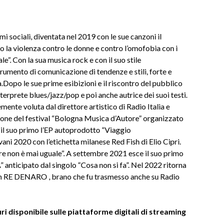
mi sociali, diventata nel 2019 con le sue canzoni il
la violenza contro le donne e contro l’omofobia con i
e”. Con la sua musica rock e con il suo stile
rumento di comunicazione di tendenze e stili, forte e
opo le sue prime esibizioni e il riscontro del pubblico
terprete blues/jazz/pop e poi anche autrice dei suoi testi.
ente voluta dal direttore artistico di Radio Italia e
zione del festival “Bologna Musica d’Autore” organizzato
es il suo primo l’EP autoprodotto “Viaggio
ani 2020 con l’etichetta milanese Red Fish di Elio Cipri.
e non è mai uguale”. A settembre 2021 esce il suo primo
anticipato dal singolo “Cosa non si fa”. Nel 2022 ritorna
n RE DENARO , brano che fu trasmesso anche su Radio
uri disponibile sulle piattaforme digitali di streaming