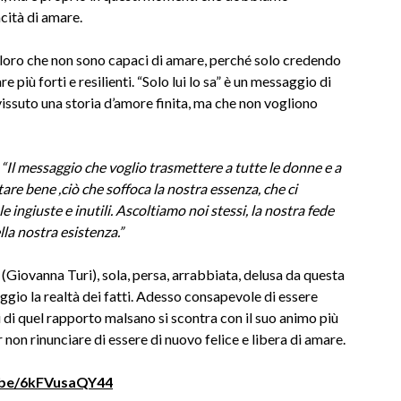
cità di amare.
coloro che non sono capaci di amare, perché solo credendo
e più forti e resilienti. “Solo lui lo sa” è un messaggio di
vissuto una storia d’amore finita, ma che non vogliono
:
“Il messaggio che voglio trasmettere a tutte le donne e a
stare bene ,ciò che soffoca la nostra essenza, che ci
ingiuste e inutili. Ascoltiamo noi stessi, la nostra fede
lla nostra esistenza.”
 (Giovanna Turi), sola, persa, arrabbiata, delusa da questa
gio la realtà dei fatti. Adesso consapevole di essere
i di quel rapporto malsano si scontra con il suo animo più
non rinunciare di essere di nuovo felice e libera di amare.
u.be/6kFVusaQY44