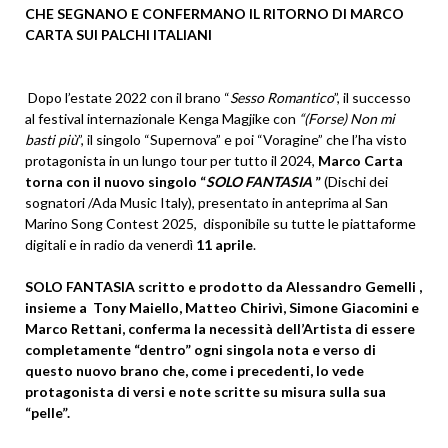
CHE SEGNANO E CONFERMANO IL RITORNO DI MARCO
CARTA SUI PALCHI ITALIANI
Dopo l’estate 2022 con il brano “
Sesso Romantico
”, il successo
al festival internazionale Kenga Magjike con
“(Forse) Non mi
basti più
”, il singolo “Supernova” e poi “Voragine” che l’ha visto
protagonista in un lungo tour per tutto il 2024,
Marco Carta
torna con il nuovo singolo “
SOLO FANTASIA
”
(Dischi dei
sognatori /Ada Music Italy), presentato in anteprima al San
Marino Song Contest 2025, disponibile su tutte le piattaforme
digitali e in radio da venerdì
11 aprile
.
SOLO FANTASIA scritto e prodotto da Alessandro Gemelli ,
insieme a Tony Maiello, Matteo Chirivì, Simone Giacomini e
Marco Rettani, conferma la necessità dell’Artista di essere
completamente “dentro” ogni singola nota e verso di
questo nuovo brano che, come i precedenti, lo vede
protagonista di versi e note scritte su misura sulla sua
“pelle”.