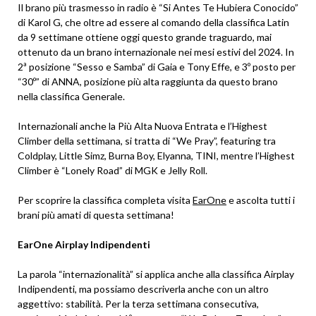
Il brano più trasmesso in radio è “Si Antes Te Hubiera Conocido”
di Karol G, che oltre ad essere al comando della classifica Latin
da 9 settimane ottiene oggi questo grande traguardo, mai
ottenuto da un brano internazionale nei mesi estivi del 2024. In
2ª posizione “Sesso e Samba” di Gaia e Tony Effe, e 3º posto per
“30º” di ANNA, posizione più alta raggiunta da questo brano
nella classifica Generale.
Internazionali anche la Più Alta Nuova Entrata e l’Highest
Climber della settimana, si tratta di “We Pray”, featuring tra
Coldplay, Little Simz, Burna Boy, Elyanna, TINI, mentre l’Highest
Climber è “Lonely Road” di MGK e Jelly Roll.
Per scoprire la classifica completa visita
EarOne
e ascolta tutti i
brani più amati di questa settimana!
EarOne Airplay Indipendenti
La parola “internazionalità” si applica anche alla classifica Airplay
Indipendenti, ma possiamo descriverla anche con un altro
aggettivo: stabilità. Per la terza settimana consecutiva,