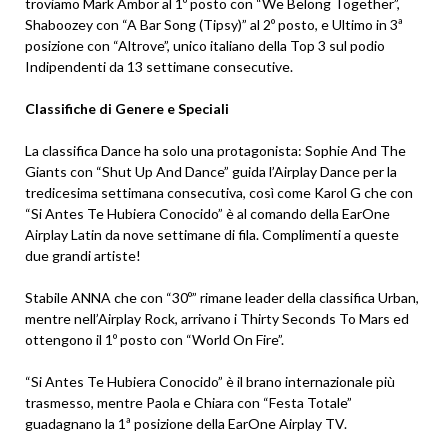
troviamo Mark Ambor al 1º posto con “We Belong Together”,
Shaboozey con “A Bar Song (Tipsy)” al 2º posto, e Ultimo in 3ª
posizione con “Altrove”, unico italiano della Top 3 sul podio
Indipendenti da 13 settimane consecutive.
Classifiche di Genere e Speciali
La classifica Dance ha solo una protagonista: Sophie And The
Giants con “Shut Up And Dance” guida l’Airplay Dance per la
tredicesima settimana consecutiva, così come Karol G che con
“Si Antes Te Hubiera Conocido” è al comando della EarOne
Airplay Latin da nove settimane di fila. Complimenti a queste
due grandi artiste!
Stabile ANNA che con “30º” rimane leader della classifica Urban,
mentre nell’Airplay Rock, arrivano i Thirty Seconds To Mars ed
ottengono il 1º posto con “World On Fire”.
“Si Antes Te Hubiera Conocido” è il brano internazionale più
trasmesso, mentre Paola e Chiara con “Festa Totale”
guadagnano la 1ª posizione della EarOne Airplay TV.