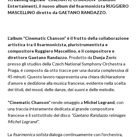
Entertaiment), il nuovo album del fisarmonicista RUGGIERO
MASCELLINO diretto da GAETANO RANDAZZO.
L’album “Cinematic Chanson” è il frutto della collaborazione
artistica tra il fisarmonicista, pluristrumentista e
compositore Ruggiero Mascellino, e il compositore e
direttore Gaetano Randazzo.
Prodotto da
Dunja Zoric
presso gli studios della Czech National Symphony Orchestra a
Praga, è composto da otto tracce per una durata complessiva di
45 minuti. Questo lavoro rappresenta una chiara dichiarazione
d’amore e dedizione alla musica francese, evidente nella scelta
dei titoli, del mood, delle danze, dei suoni e delle melodie.
“Cinematic Chanson”
rende omaggio a
Michel Legrand
, con
una traccia interamente dedicata al grande compositore
francese e il sottotitolo del disco
“Gaetano Randazzo reimages
Michel Legrand”
.
La
fisarmonica solista
dialoga continuamente con l’orchestra,