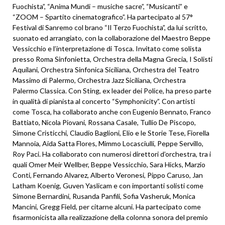
Fuochista”, “Anima Mundi – musiche sacre”, “Musicanti” e
“ZOOM – Spartito cinematografico”. Ha partecipato al 57°
Festival di Sanremo col brano “Il Terzo Fuochista”, da lui scritto,
suonato ed arrangiato, con la collaborazione del Maestro Beppe
Vessicchio e l’interpretazione di Tosca. Invitato come solista
presso Roma Sinfonietta, Orchestra della Magna Grecia, I Solisti
Aquilani, Orchestra Sinfonica Siciliana, Orchestra del Teatro
Massimo di Palermo, Orchestra Jazz Siciliana, Orchestra
Palermo Classica. Con Sting, ex leader dei Police, ha preso parte
in qualità di pianista al concerto “Symphonicity”. Con artisti
come Tosca, ha collaborato anche con Eugenio Bennato, Franco
Battiato, Nicola Piovani, Rossana Casale, Tullio De Piscopo,
Simone Cristicchi, Claudio Baglioni, Elio e le Storie Tese, Fiorella
Mannoia, Aida Satta Flores, Mimmo Locasciulli, Peppe Servillo,
Roy Paci. Ha collaborato con numerosi direttori d’orchestra, tra i
quali Omer Meir Wellber, Beppe Vessicchio, Sara Hicks, Marzio
Conti, Fernando Alvarez, Alberto Veronesi, Pippo Caruso, Jan
Latham Koenig, Guven Yaslicam e con importanti solisti come
Simone Bernardini, Rusanda Panfili, Sofia Vasheruk, Monica
Mancini, Gregg Field, per citarne alcuni. Ha partecipato come
fisarmonicista alla realizzazione della colonna sonora del premio