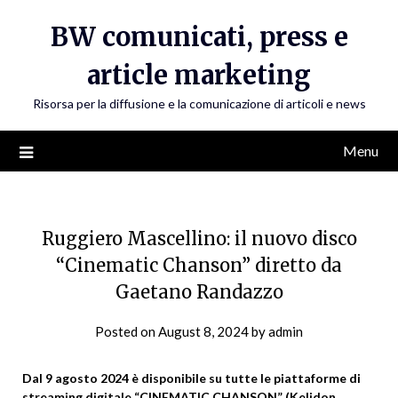
Skip
BW comunicati, press e
to
content
article marketing
Risorsa per la diffusione e la comunicazione di articoli e news
Menu
Ruggiero Mascellino: il nuovo disco
“Cinematic Chanson” diretto da
Gaetano Randazzo
Posted on
August 8, 2024
by
admin
Dal 9 agosto 2024 è disponibile su tutte le piattaforme di
streaming digitale “CINEMATIC CHANSON” (Kelidon