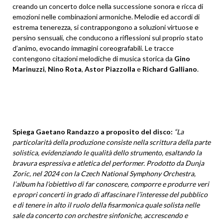
creando un concerto dolce nella successione sonora e ricca di
emozioni nelle combinazioni armoniche. Melodie ed accordi di
estrema tenerezza, si contrappongono a soluzioni virtuose e
persino sensuali, che conducono a riflessioni sul proprio stato
d’animo, evocando immagini coreografabili. Le tracce
contengono citazioni melodiche di musica storica da
Gino
Marinuzzi
,
Nino Rota
,
Astor Piazzolla
e
Richard Galliano
.
Spiega Gaetano Randazzo a proposito del disco:
“La
particolarità della produzione consiste nella scrittura della parte
solistica, evidenziando le qualità dello strumento, esaltando la
bravura espressiva e atletica del performer. Prodotto da Dunja
Zoric, nel 2024 con la Czech National Symphony Orchestra,
l’album ha l’obiettivo di far conoscere, comporre e produrre veri
e propri concerti in grado di affascinare l’interesse del pubblico
e di tenere in alto il ruolo della fisarmonica quale solista nelle
sale da concerto con orchestre sinfoniche, accrescendo e