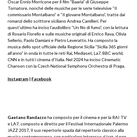
Oscar Ennio Morricone per il film “Baarìa” di Giuseppe
Tornatore, nonché delle musiche per le serie televisive “Il
commissario Montalbano” e “Il giovane Montalbano”, tratte dai
romanzi dello scrittore siciliano Andrea Camilleri. Per
quest’ultimo ha inciso l’audiolibro “Un filo di fumo”, con la lettura
di Rosario Fiorello e sulle musiche originali di Enrico Rava, Olivia
Sellerio, Paolo Damiani e Pietro Leveratto. Ha composto la
musica dello spot ufficiale della Regione Sicilia “Sicilia 365 giorni
all’anno” in onda in tutte le reti Rai, Mediaset, La7, BBC world,
CNN e in tutti i cinema d’Italia. Nel 2024 ha inciso Cinematic
Chanson con la Czech National Symphony Orchestra di Praga.
Instagram
|
Facebook
Gaetano Randazzo
ha composto per il cinema e per la RAI TV
e LA7, composto e diretto per il Festival Internazionale Palermo
JAZZ 2017, Il suo repertorio spazia dal repertorio classico alla
musica contemporanea, con particolare interesse al jazz, al pop