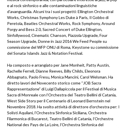
e al rock sinfonico e alle contaminazioni linguistiche
d’avanguardia. Alcuni tra i suoi progetti: Ellington Orchestral
Works, Christmas Symphony Les Duke à Paris, Il Gobbo di
Peretola, Beatles Orchestral Works, Rock Symphony, Around
Porgy and Bess 2.0, Sacred Concert of Duke Ellington,
Sinfollywood, Cinematic Chanson, Piazzola Upgrade, Four
Season Upgrade, Donne in Jazz 2016 We Feed People su
commissione del WFP ONU di Roma, Keystone su commissione
del Sonata Islands Jazz & Notation Festival.
Ha composto e arrangiato per Jane Monheit, Patty Austin,
Rachelle Ferrell, Dianne Reeves, Billy Childs, Eleonora
Abbagnato, Paolo Fresu, Monica Mancini, Carol Welsman. Ha
diretto lavori del Novecento storico come “JOB Sacra
Rappresentazione” di Luigi Dallapiccola per il Festival di Musica
Sacra di Monreale con l’Orchestra del Teatro Bellini di Catania,
West Side Story per il Centenario di Leonard Bernstein nel
Novembre 2018. Ha svolto attività di direttore d’orchestra per: I
Solisti Aquilani, l’Orchestra Sinfonica Siciliana, Orchestra
Filarmonica di Bucarest, Teatro Bellini di Catania, l’Orchestre
National des Pays de La Loire, l’Orchestra Sinfonica del