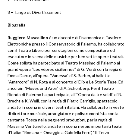
8 – Tango et Divertissement
Biografia
Ruggiero Mascellino
è un docente di Fisarmonica e Tastiere
Elettroniche presso il Conservatorio di Palermo, ha collaborato
con il Teatro Libero per sei stagioni come compositore ed
esecutore in scena delle musiche per ben sette opere teatrali.
Come solista ha partecipato al Teatro Massimo di Palermo al
grand-opéra “Les vêpres siciliennes” di G. Verdi con la regia di
Emma Dante, all’opera “Vanessa” di S. Barber, al balletto
“Amarcord” di N. Rota e al concerto di Elio e Le Storie Tese. Ed
ancorain “Moses und Aron” di A. Schönberg. Per il Teatro
Biondo di Palermo ha partecipato, all’“Opera da tre soldi” di B.
Brecht e K. Weill, con la regia di Pietro Carriglio, spettacolo
andato in scena in diversi teatri italiani. Ha collaborato in veste
di direttore musicale, arrangiatore e polistrumentista con la
cantante Tosca nelle seguenti produzioni, per la regia di
Massimo Venturiello, andate in scena nei più importanti teatri
d’Italia: “Romana – Omaggio a Gabriella Ferri”, “Il Terzo