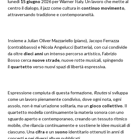
lunedì
15 giugno
2026 per Warner Italy. Un lavoro che mette al
centro il dialogo, il jazz come cultura in
continuo movimento
,
attraversando tradizione e contemporaneità.
Insieme a Julian Oliver Mazzariello (piano), Jacopo Ferrazza
(contrabbasso) e Nicola Angelucci (batteria), con cui condivide
da oltre
dieci anni
un intenso percorso artistico, Fabrizio
Bosso cerca
nuove strade
, nuove rotte musicali, spingendo
il
quartetto
verso nuovi spazi di libertà espressiva.
Espressione compiuta di questa formazione,
Routes
si sviluppa
come un lavoro pienamente condiviso, dove ogni nota, ogni
assolo, non è mai un’azione solitaria, ma un
gioco collettivo
. Il
quartetto modella continuamente la materia sonora con uno
sguardo aperto e contemporaneo, creando un tessuto ritmico
mobile, che rilancia continuamente e sostiene le idee musicali di
ciascuno. Una
cifra
e un
suono
identitario
ottenuti in anni di
concerti e nei diversi album pubblicati.