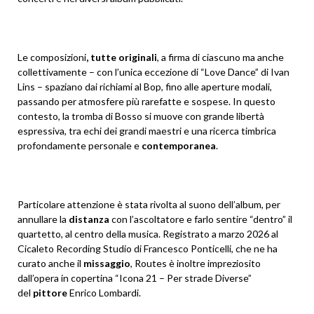
Le composizioni
, tutte originali
, a firma di ciascuno ma anche
collettivamente – con l’unica eccezione di “Love Dance” di Ivan
Lins – spaziano dai richiami al Bop, fino alle aperture modali,
passando per atmosfere più rarefatte e sospese. In questo
contesto, la tromba di Bosso si muove con grande libertà
espressiva, tra echi dei grandi maestri e una ricerca timbrica
profondamente personale e
contemporanea
.
Particolare attenzione è stata rivolta al suono dell’album, per
annullare la
distanza
con l’ascoltatore e farlo sentire “dentro” il
quartetto, al centro della musica. Registrato a marzo 2026 al
Cicaleto Recording Studio di Francesco Ponticelli, che ne ha
curato anche il
missaggio
, Routes è inoltre impreziosito
dall’opera in copertina “Icona 21 – Per strade Diverse”
del
pittore
Enrico Lombardi.