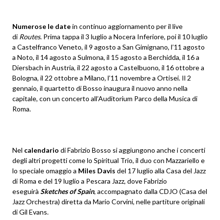
Numerose le date
in continuo aggiornamento per il live
di
Routes
. Prima tappa il 3 luglio a Nocera Inferiore, poi il 10 luglio
a Castelfranco Veneto, il 9 agosto a San Gimignano, l’11 agosto
a Noto, il 14 agosto a Sulmona, il 15 agosto a Berchidda, il 16 a
Diersbach in Austria, il 22 agosto a Castelbuono, il 16 ottobre a
Bologna, il 22 ottobre a Milano, l’11 novembre a Ortisei. Il 2
gennaio, il quartetto di Bosso inaugura il nuovo anno nella
capitale, con un concerto all’Auditorium Parco della Musica di
Roma.
Nel
calendario
di Fabrizio Bosso si aggiungono anche i concerti
degli altri progetti come lo Spiritual Trio, il duo con Mazzariello e
lo speciale omaggio a
Miles Davis
del 17 luglio alla Casa del Jazz
di Roma e del 19 luglio a Pescara Jazz, dove Fabrizio
eseguirà
Sketches of Spain
, accompagnato dalla CDJO (Casa del
Jazz Orchestra) diretta da Mario Corvini, nelle partiture originali
di Gil Evans.