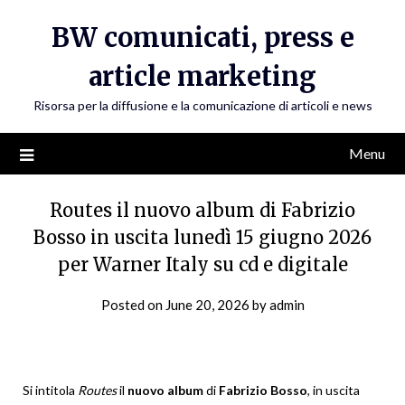
Skip
BW comunicati, press e
to
content
article marketing
Risorsa per la diffusione e la comunicazione di articoli e news
Menu
Routes il nuovo album di Fabrizio
Bosso in uscita lunedì 15 giugno 2026
per Warner Italy su cd e digitale
Posted on
June 20, 2026
by
admin
Si intitola
Routes
il
nuovo album
di
Fabrizio Bosso
, in uscita