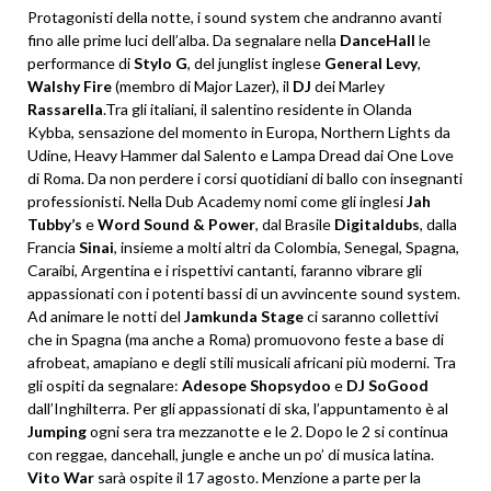
Protagonisti della notte, i sound system che andranno avanti
fino alle prime luci dell’alba. Da segnalare nella
DanceHall
le
performance di
Stylo G
, del junglist inglese
General Levy
,
Walshy
Fire
(membro di Major Lazer), il
DJ
dei Marley
Rassarella
.Tra gli italiani, il salentino residente in Olanda
Kybba, sensazione del momento in Europa, Northern Lights da
Udine, Heavy Hammer dal Salento e Lampa Dread dai One Love
di Roma. Da non perdere i corsi quotidiani di ballo con insegnanti
professionisti. Nella Dub Academy nomi come gli inglesi
Jah
Tubby’s
e
Word Sound & Power
, dal Brasile
Digitaldubs
, dalla
Francia
Sinai
, insieme a molti altri da Colombia, Senegal, Spagna,
Caraibi, Argentina e i rispettivi cantanti, faranno vibrare gli
appassionati con i potenti bassi di un avvincente sound system.
Ad animare le notti del
Jamkunda Stage
ci saranno collettivi
che in Spagna (ma anche a Roma) promuovono feste a base di
afrobeat, amapiano e degli stili musicali africani più moderni. Tra
gli ospiti da segnalare:
Adesope Shopsydoo
e
DJ
SoGood
dall’Inghilterra. Per gli appassionati di ska, l’appuntamento è al
Jumping
ogni sera tra mezzanotte e le 2. Dopo le 2 si continua
con reggae, dancehall, jungle e anche un po’ di musica latina.
Vito War
sarà ospite il 17 agosto. Menzione a parte per la