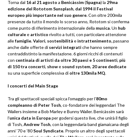
Torna dal
16 al 21 agosto
a
Benicàssim
(
Spagna
) la
29ma
edizione del Rototom Sunsplash
,
dal 1994 il Festival
europeo più importante nel suo genere
. Con oltre 200mila
presenze da tutto il mondo lo scorso anno, Rototom si conferma
come punto di riferimento internazionale della
musica
. Un
hub
culturale
e
artistico
rivolto a tutti, con particolare attenzione
alle
famiglie
.
Valori
,
sostenibilità
e
intrattenimento,
passano
anche dalle offerte di
servizi
integrati
che hanno sempre
contraddistinto la manifestazione. 6 giorni ricchi di contenuti
con
centinaia di artisti da oltre 30 paesi e 5 continenti
,
più
di 150 tra concerti
,
show
e
sound system
,
20 aree dedicate
su una superficie complessiva di
oltre 130mila MQ
.
I concerti del Main Stage
Tra gli spettacoli speciali spicca l’omaggio per l’
80mo
compleanno di Peter Tosh
, co-fondatore dei leggendari The
Wailers insieme a Bob Marley e Bunny Wailer. Benicàssim sarà
l’
unica data in Europa
per godersi questo live, che unirà il figlio
di Tosh,
Andrew Tosh
, con la leggendaria band giamaicana degli
anni ’70 e ’80
Soul
Syndicate
. Proprio un altro degli spettacoli