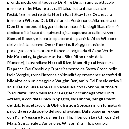
prende piede con il tedesco
Dr Ring Ding
in uno spettacolo
insieme a
The
Magnetics
dall’Italia. Tutta italiana anche
l’esibizione speciale della
North
East
Ska
–
Jazz
Orchestra
insieme a
Wicked
Dub
Division
da Pordenone. Alla musica di
Don
Drummond
, il leggendario trombonista degli Skatalites, è
dedicato il tributo del quintetto jazz capitanato dallo svizzero
Samuel
Blaser
, e la partecipazione del pianista
Alex
Wilson
e
del violinista cubano
Omar
Puente
. Il viaggio musicale
prosegue con la cantante francese originaria di Capo Verde
Mo’Kalamity
, la giovane artista
Sika
Rlion
(Isole della
Riunione), l’australiana
Nattali
Rize
,
Manudigital
insieme a
Dapatch
. Dai Caraibi e più precisamente da Santa Croce nelle
isole Vergini, torna l’intensa spiritualità apertamente rastafari di
Midnite
con un omaggio a
Vaughn
Benjamin
. Dal Brasile arriva il
soul R’N’B di
Bia
Ferreira
, il Venezuela con
Gotopo
, autrice di
“Sacúdete”, l’inno della Major League Soccer degli Stati Uniti.
Atteso, e con data unica in Spagna, sarà anche, per gli amanti
del dub, lo spettacolo di
OBF
x
Iration
Steppas
in un formato di
palco diverso da quello del sound system. Dalla Spagna, reggae
con
Pure
Negga
e
Rudymentari
, Hip-Hop con
Los
Chikos
Del
Maiz
,
Santa
Salut
,
Anier
e
Sr. Wilson & Griffi
, e cumbia