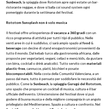
Sunbeach
, la spiaggia dove Rototom apre ogni estate un bar-
ristorante reggae, e dove si balla coi sound system ogni
pomeriggio durante la settimana del festival.
Rototom Sunsplash non è solo musica
Il festival offre un’esperienza di
vacanza a 360 gradi
con un
ricco programma di attività per tutti i tipi di pubblico. Nelle
venti aree in cui è suddiviso, ci sarà ampio spazio al
food
&
beverage
con decine di stand enogastronomici provenienti da
tutto il mondo. Dal kebab turco alla gastronomia africana, dalle
proposte per vegetariani, vegani, celiaci e menù kids, da gustare
con birra, cocktail o drink analcolici. Tutto servito con
materiali
plastic-free
, cannucce, piatti, bicchieri e posate
biocompostabili
. Nella costa della Comunitá Valenciana, a un
passo dal mare, tutto è pensato per soddisfare le necessità del
pubblico. Come la
Sunbeach
, la
spiaggia Gurugú del Rototom
,
uno spazio che propone un cocktail di musica, cultura e il bar
ufficiale dell’evento. Un’estensione del festival dove si può
godere di buona musica e della migliore compagnia in un angolo
privilegiato del Mediterraneo. Spazio a cultura e confronto. Nel