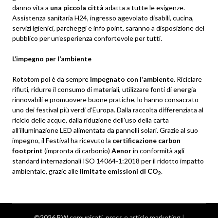
danno vita a
una piccola città
adatta a tutte le esigenze.
Assistenza sanitaria H24, ingresso agevolato disabili, cucina,
servizi igienici, parcheggi e info point, saranno a disposizione del
pubblico per un’esperienza confortevole per tutti.
L’impegno per l’ambiente
Rototom poi è da sempre
impegnato con l’ambiente
. Riciclare
rifiuti, ridurre il consumo di materiali, utilizzare fonti di energia
rinnovabili e promuovere buone pratiche, lo hanno consacrato
uno dei festival più verdi d’Europa. Dalla raccolta differenziata al
riciclo delle acque, dalla riduzione dell’uso della carta
all’illuminazione LED alimentata da pannelli solari. Grazie al suo
impegno, il Festival ha ricevuto la
certificazione carbon
footprint
(impronta di carbonio)
Aenor
in conformità agli
standard internazionali ISO 14064-1:2018 per il ridotto impatto
ambientale, grazie alle
limitate emissioni di CO
.
2
©2026 BW comunicati, press e article marketing
|