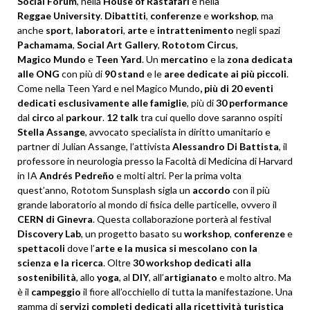
Social Forum
, nella
House of Rastafari
e nella
Reggae
University
.
Dibattiti
,
conferenze
e
workshop
, ma
anche
sport
,
laboratori
,
arte
e
intrattenimento
negli spazi
Pachamama
,
Social Art Gallery
,
Rototom
Circus
,
Magico
Mundo
e
Teen
Yard
. Un
mercatino
e la
zona dedicata
alle ONG
con più di
90
stand
e le
aree dedicate ai più piccoli
.
Come nella Teen Yard e nel Magico Mundo
, più di 20 eventi
dedicati esclusivamente alle famiglie
, più di
30
performance
dal
circo
al
parkour
.
12 talk
tra cui quello dove saranno ospiti
Stella
Assange
, avvocato specialista in diritto umanitario e
partner di Julian Assange, l’attivista
Alessandro
Di
Battista
, il
professore in neurologia presso la Facoltà di Medicina di Harvard
in IA
Andrés Pedreño
e molti altri. Per la prima volta
quest’anno, Rototom Sunsplash sigla un
accordo
con il più
grande laboratorio al mondo di fisica delle particelle, ovvero il
CERN di Ginevra
. Questa collaborazione porterà al festival
Discovery Lab
, un progetto basato su
workshop
,
conferenze
e
spettacoli
dove l’
arte e la musica si mescolano con la
scienza e la ricerca
. Oltre
30 workshop dedicati alla
sostenibilità
, allo
yoga
, al
DIY
, all’
artigianato
e molto altro. Ma
è il
campeggio
il fiore all’occhiello di tutta la manifestazione. Una
gamma di
servizi completi dedicati alla ricettività turistica