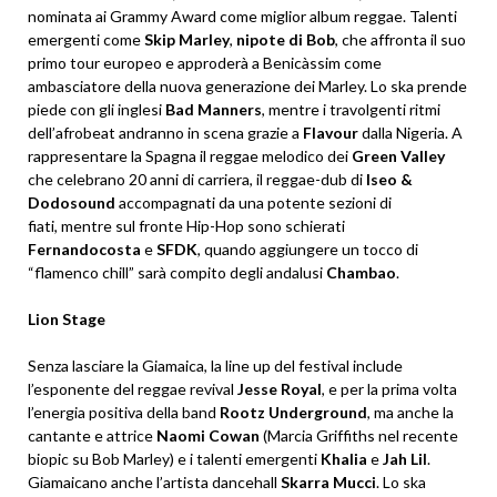
nominata ai Grammy Award come miglior album reggae. Talenti
emergenti come
Skip
Marley
,
nipote di Bob
, che affronta il suo
primo tour europeo e approderà a Benicàssim come
ambasciatore della nuova generazione dei Marley. Lo ska prende
piede con gli inglesi
Bad
Manners
, mentre i travolgenti ritmi
dell’afrobeat andranno in scena grazie a
Flavour
dalla Nigeria. A
rappresentare la Spagna il reggae melodico dei
Green
Valley
che celebrano 20 anni di carriera, il reggae-dub di
Iseo
&
Dodosound
accompagnati da una potente sezioni di
fiati, mentre sul fronte Hip-Hop sono schierati
Fernandocosta
e
SFDK
, quando aggiungere un tocco di
“flamenco chill” sarà compito degli andalusi
Chambao
.
Lion Stage
Senza lasciare la Giamaica, la line up del festival include
l’esponente del reggae revival
Jesse
Royal
, e per la prima volta
l’energia positiva della band
Rootz
Underground
, ma anche la
cantante e attrice
Naomi
Cowan
(Marcia Griffiths nel recente
biopic su Bob Marley) e i talenti emergenti
Khalia
e
Jah
Lil
.
Giamaicano anche l’artista dancehall
Skarra
Mucci
. Lo ska