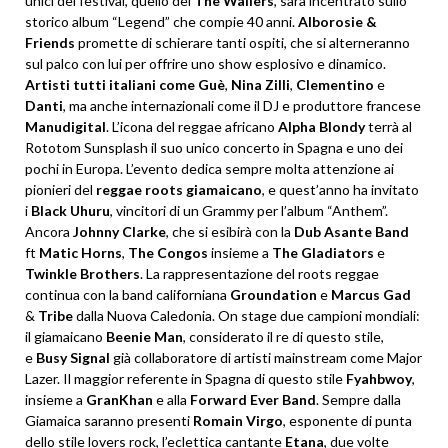
unici del festival, quello dei
The
Wailers
, sarà incentrato sullo
storico album “Legend” che compie 40 anni.
Alborosie
&
Friends
promette di schierare tanti ospiti, che si alterneranno
sul palco con lui per offrire uno show esplosivo e dinamico.
Artisti tutti italiani come Guè
,
Nina
Zilli
,
Clementino
e
Danti
, ma anche internazionali come il DJ e produttore francese
Manudigital
. L’icona del reggae africano
Alpha
Blondy
terrà al
Rototom Sunsplash il suo unico concerto in Spagna e uno dei
pochi in Europa. L’evento dedica sempre molta attenzione ai
pionieri del
reggae roots giamaicano
, e quest’anno ha invitato
i
Black
Uhuru
, vincitori di un Grammy per l’album “Anthem”.
Ancora
Johnny
Clarke
, che si esibirà con la
Dub
Asante
Band
ft
Matic
Horns
,
The
Congos
insieme a
The
Gladiators
e
Twinkle
Brothers
. La rappresentazione del roots reggae
continua con la band californiana
Groundation
e
Marcus
Gad
&
Tribe
dalla Nuova Caledonia. On stage due campioni mondiali:
il giamaicano
Beenie
Man
, considerato il re di questo stile,
e
Busy
Signal
già collaboratore di artisti mainstream come Major
Lazer. Il maggior referente in Spagna di questo stile
Fyahbwoy
,
insieme a
GranKhan
e alla
Forward
Ever
Band
. Sempre dalla
Giamaica saranno presenti
Romain
Virgo
, esponente di punta
dello stile lovers rock, l’eclettica cantante
Etana
, due volte