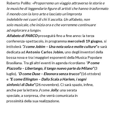
Roberto Polillo:
«Proporremo un viaggio attraverso le storie e
le musiche di leggendarie figure di artisti che hanno trasformato
il mondo con la loro arte e lasciato un’impronta
indelebile nei cuori di chi
li ascolta. Un alfabeto, non
solo musicale, che inizia ora
e che vorremmo continuare
ad esplorare a lungo».
Alfabeto di PARCO
proseguirà
fino a fine anno: la terza
conferenza-spettacolo, in programma
mercoledì 19 giugno
, si
intitolerà
“J come Jobim – Una nota sola e molte culture”
e sarà
dedicata ad
Antonio Carlos Jobim
, uno degli inventori della
bossa nova e tra i maggiori esponenti della Musica Popolare
Brasiliana. Tra gli altri eventi in agenda ricordiamo
“
P come
Piazzolla – Libertango, il tango nuevo parte da Milano”
(
3
luglio),
“
D come Duse – Eleonora senza trucco”
(16 ottobre)
e
“E come Ellington – Dalla
Scala a Harlem, i sogni
sinfonici di Duke”
(26 novembre). Ci sarà spazio, infine,
anche per la lettera
J
come
Jolly
: una serata
speciale, a sorpresa, che verrà comunicata in
prossimità della sua
realizzazione.