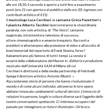
alle ore 18.30, il secondo è aperto a tutti fino a esaurimento
posti
(ore 21 con apertura al pubblico dalle ore 20; ingresso con
contributo artistico di €15)
.
Il
musicologo Luca Cerchiari
, la
cantante Greta Panettieri
e
il
pianista Alberto Tacchini
ripercorreranno la straordinaria
parabola, non solo artistica, di
“The Voice”
, cantante
magistrale, intrattenitore
televisivo di successo,
attore cinematografico e
amante irrequieto. Racconti e
aneddoti si alterneranno alla proiezione di video e all’ascolto di
brani immortali del repertorio di Frank Sinatra, forse l’
italoamericano più famoso di
tutti i tempi. La serata si
avvarrà della collaborazione del Master in
«Editoria e produzione
musicale»
dell’Università IULM di Milano (di cui
Cerchiari è direttore) e
della media partnership di
Feltrinelli.
Spiega il direttore artistico
Antonio Ribatti:
«
Racconteremo storie di
persone che hanno
rivoluzionato il
mondo e di come alcuni individui, attraverso le loro opere,
abbiano innescato cambiamenti culturali decisivi. L’intreccio di
relazioni tra persone, luoghi e culture diverse sarà l’oggetto delle
nostre conversazioni-spettacolo. Ci interessa occuparci del
passato per immaginare un futuro illuminato»
. Gli fa eco