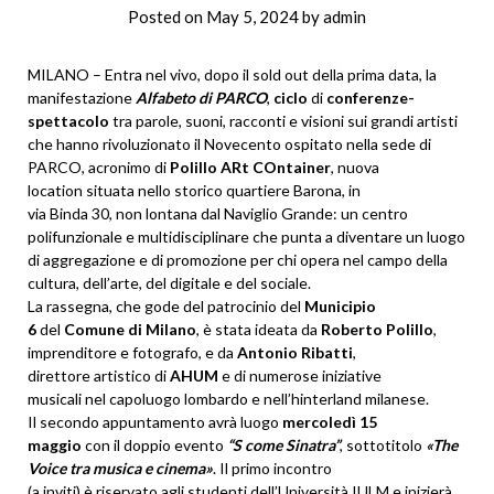
Posted on
May 5, 2024
by
admin
MILANO – Entra nel vivo, dopo il sold out della prima data, la
manifestazione
Alfabeto di PARCO
,
ciclo
di
conferenze-
spettacolo
tra parole, suoni, racconti e visioni sui grandi artisti
che hanno rivoluzionato il Novecento ospitato nella sede di
PARCO, acronimo di
Polillo ARt COntainer
, nuova
location situata nello
storico quartiere Barona, in
via Binda 30, non lontana dal
Naviglio Grande: un centro
polifunzionale e
multidisciplinare che punta a diventare un luogo
di aggregazione e di promozione per chi opera nel campo della
cultura, dell’arte, del
digitale e del sociale.
La rassegna, che gode del patrocinio del
Municipio
6
del
Comune di Milano
, è stata ideata da
Roberto Polillo
,
imprenditore e fotografo, e da
Antonio Ribatti
,
direttore artistico di
AHUM
e di numerose iniziative
musicali nel capoluogo
lombardo e nell’hinterland milanese.
Il secondo appuntamento avrà luogo
mercol
edì 15
maggio
con il doppio evento
“S come Sinatra”
, sottotitolo
«The
Voice tra musica e cinema»
. Il primo incontro
(a inviti) è riservato agli
studenti dell’Università IULM e inizierà