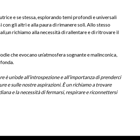
utrice e se stessa, esplorando temi profondi e universali
i con gli altri e alla paura di rimanere soli. Allo stesso
li,un richiamo alla necessità di rallentare e di ritrovare il
odie che evocano un’atmosfera sognante e malinconica,
ofonda.
re
è
un’ode all’introspezione e all’importanza di prenderci
aure e sulle nostre aspirazioni. È un richiamo a trovare
idiana e la necessità di fermarsi, respirare e riconnettersi