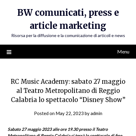
Skip
BW comunicati, press e
to
content
article marketing
Risorsa per la diffusione e la comunicazione di articoli e news
Menu
RC Music Academy: sabato 27 maggio
al Teatro Metropolitano di Reggio
Calabria lo spettacolo “Disney Show”
Posted on
May 22, 2023
by
admin
Sabato 27 maggio 2023 alle ore 19.30 presso il Teatro
Metropolitano di Reggio Calabria si terrà lo spettacolo di fine