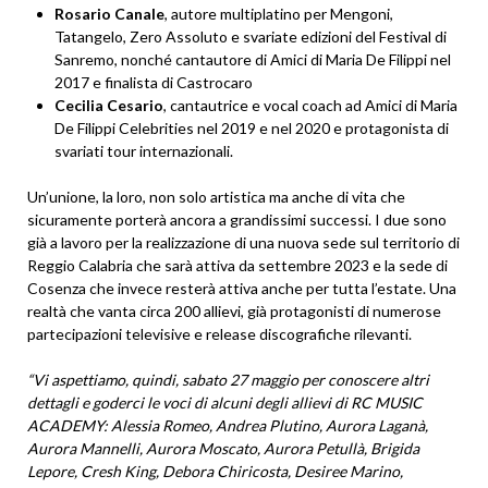
Rosario Canale
, autore multiplatino per Mengoni,
Tatangelo, Zero Assoluto e svariate edizioni del Festival di
Sanremo, nonché cantautore di Amici di Maria De Filippi nel
2017 e finalista di Castrocaro
Cecilia Cesario
, cantautrice e vocal coach ad Amici di Maria
De Filippi Celebrities nel 2019 e nel 2020 e protagonista di
svariati tour internazionali.
Un’unione, la loro, non solo artistica ma anche di vita che
sicuramente porterà ancora a grandissimi successi. I due sono
già a lavoro per la realizzazione di una nuova sede sul territorio di
Reggio Calabria che sarà attiva da settembre 2023 e la sede di
Cosenza che invece resterà attiva anche per tutta l’estate. Una
realtà che vanta circa 200 allievi, già protagonisti di numerose
partecipazioni televisive e release discografiche rilevanti.
“Vi aspettiamo, quindi, sabato 27 maggio per conoscere altri
dettagli e goderci le voci di alcuni degli allievi di RC MUSIC
ACADEMY: Alessia Romeo, Andrea Plutino, Aurora Laganà,
Aurora Mannelli, Aurora Moscato, Aurora Petullà, Brigida
Lepore, Cresh King, Debora Chiricosta, Desiree Marino,