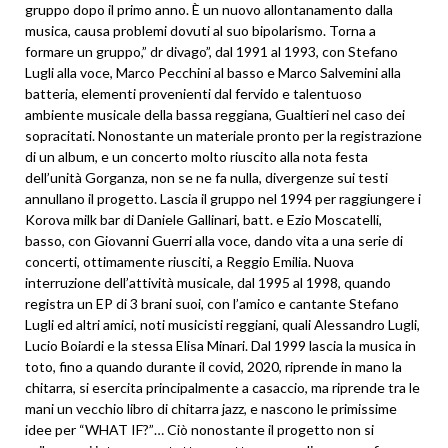
gruppo dopo il primo anno. È un nuovo allontanamento dalla
musica, causa problemi dovuti al suo bipolarismo. Torna a
formare un gruppo,” dr divago”, dal 1991 al 1993, con Stefano
Lugli alla voce, Marco Pecchini al basso e Marco Salvemini alla
batteria, elementi provenienti dal fervido e talentuoso
ambiente musicale della bassa reggiana, Gualtieri nel caso dei
sopracitati. Nonostante un materiale pronto per la registrazione
di un album, e un concerto molto riuscito alla nota festa
dell’unità Gorganza, non se ne fa nulla, divergenze sui testi
annullano il progetto. Lascia il gruppo nel 1994 per raggiungere i
Korova milk bar di Daniele Gallinari, batt. e Ezio Moscatelli,
basso, con Giovanni Guerri alla voce, dando vita a una serie di
concerti, ottimamente riusciti, a Reggio Emilia. Nuova
interruzione dell’attività musicale, dal 1995 al 1998, quando
registra un EP di 3 brani suoi, con l’amico e cantante Stefano
Lugli ed altri amici, noti musicisti reggiani, quali Alessandro Lugli,
Lucio Boiardi e la stessa Elisa Minari. Dal 1999 lascia la musica in
toto, fino a quando durante il covid, 2020, riprende in mano la
chitarra, si esercita principalmente a casaccio, ma riprende tra le
mani un vecchio libro di chitarra jazz, e nascono le primissime
idee per “WHAT IF?”… Ciò nonostante il progetto non si