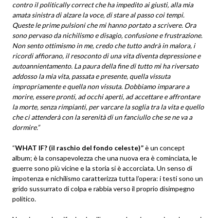
contro il politically correct che ha impedito ai giusti, alla mia
amata sinistra di alzare la voce, di stare al passo coi tempi.
Queste le prime pulsioni che mi hanno portato a scrivere. Ora
sono pervaso da nichilismo e disagio, confusione e frustrazione.
Non sento ottimismo in me, credo che tutto andrà in malora, i
ricordi affiorano, il resoconto di una vita diventa depressione e
autoannientamento. La paura della fine di tutto mi ha riversato
addosso la mia vita, passata e presente, quella vissuta
impropriamente e quella non vissuta. Dobbiamo imparare a
morire, essere pronti, ad occhi aperti, ad accettare e affrontare
la morte, senza rimpianti, per varcare la soglia tra la vita e quello
che ci attenderà con la serenità di un fanciullo che se ne va a
dormire.”
“
WHAT IF? (il raschio del fondo celeste)”
è un concept
album; è la consapevolezza che una nuova era è cominciata, le
guerre sono più vicine e la storia si è accorciata. Un senso di
impotenza e nichilismo caratterizza tutta l’opera: i testi sono un
grido sussurrato di colpa e rabbia verso il proprio disimpegno
politico.