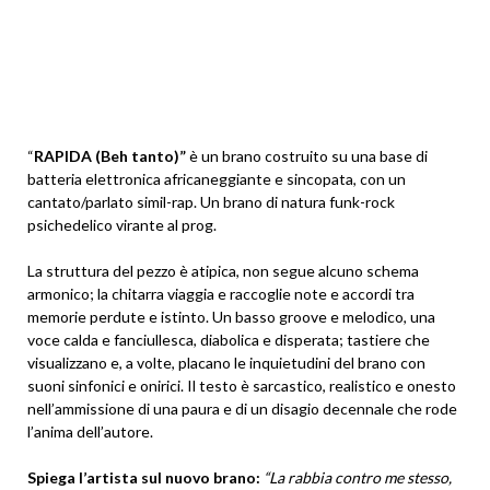
“
RAPIDA (Beh tanto)”
è un brano costruito su una base di
batteria elettronica africaneggiante e sincopata, con un
cantato/parlato simil-rap. Un brano di natura funk-rock
psichedelico virante al prog.
La struttura del pezzo è atipica, non segue alcuno schema
armonico; la chitarra viaggia e raccoglie note e accordi tra
memorie perdute e istinto. Un basso groove e melodico, una
voce calda e fanciullesca, diabolica e disperata; tastiere che
visualizzano e, a volte, placano le inquietudini del brano con
suoni sinfonici e onirici. Il testo è sarcastico, realistico e onesto
nell’ammissione di una paura e di un disagio decennale che rode
l’anima dell’autore.
Spiega l’artista sul nuovo brano:
“La rabbia contro me stesso,