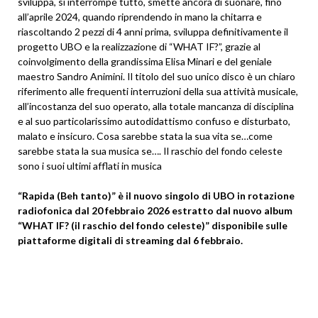
sviluppa, si interrompe tutto, smette ancora di suonare, fino
all’aprile 2024, quando riprendendo in mano la chitarra e
riascoltando 2 pezzi di 4 anni prima, sviluppa definitivamente il
progetto UBO e la realizzazione di “WHAT IF?”, grazie al
coinvolgimento della grandissima Elisa Minari e del geniale
maestro Sandro Animini. Il titolo del suo unico disco è un chiaro
riferimento alle frequenti interruzioni della sua attività musicale,
all’incostanza del suo operato, alla totale mancanza di disciplina
e al suo particolarissimo autodidattismo confuso e disturbato,
malato e insicuro. Cosa sarebbe stata la sua vita se…come
sarebbe stata la sua musica se…. Il raschio del fondo celeste
sono i suoi ultimi afflati in musica
“Rapida (Beh tanto)” è il nuovo singolo di UBO in rotazione
radiofonica dal 20 febbraio 2026 estratto dal nuovo album
“WHAT IF? (il raschio del fondo celeste)” disponibile sulle
piattaforme digitali di streaming dal 6 febbraio.