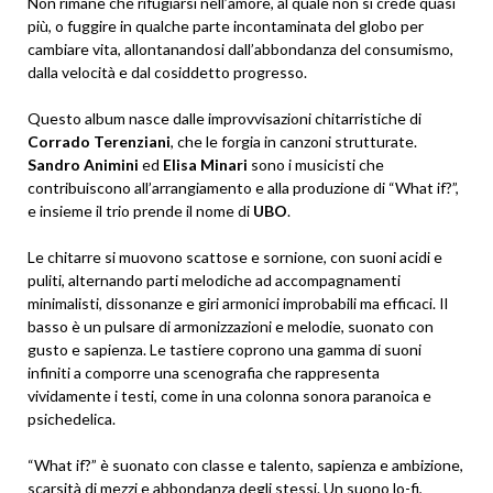
Non rimane che rifugiarsi nell’amore, al quale non si crede quasi
più, o fuggire in qualche parte incontaminata del globo per
cambiare vita, allontanandosi dall’abbondanza del consumismo,
dalla velocità e dal cosiddetto progresso.
Questo album nasce dalle improvvisazioni chitarristiche di
Corrado Terenziani
, che le forgia in canzoni strutturate.
Sandro Animini
ed
Elisa Minari
sono i musicisti che
contribuiscono all’arrangiamento e alla produzione di “What if?”,
e insieme il trio prende il nome di
UBO
.
Le chitarre si muovono scattose e sornione, con suoni acidi e
puliti, alternando parti melodiche ad accompagnamenti
minimalisti, dissonanze e giri armonici improbabili ma efficaci. Il
basso è un pulsare di armonizzazioni e melodie, suonato con
gusto e sapienza. Le tastiere coprono una gamma di suoni
infiniti a comporre una scenografia che rappresenta
vividamente i testi, come in una colonna sonora paranoica e
psichedelica.
“What if?” è suonato con classe e talento, sapienza e ambizione,
scarsità di mezzi e abbondanza degli stessi. Un suono lo-fi,