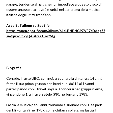
garage, tendente al naïf, che non impedisce a questo disco di
essere un’assoluta novità e rarità nel panorama della musica
italiana degli ultimi trent’anni.
Ascolta l’album su Spotify:
https://open.spotify.com/album/61cLBciBriG9ZVE7cDdegZ?
si=3jnYoO7yQ4-Arsz1_ax2dg
Biografia
Corrado, in arte UBO, comincia a suonare la chitarra a 14 anni,
forma il suo primo gruppo con brani suoi dai 14 ai 16 anni,
partecipando con i Travel Boys a 3 concorsi per gruppi in erba,
vincendone 1, a Traversetolo (PR), nel lontano 1983.
Lascia la musica per 3 anni, tornando a suonare con i Cea park
dei f.lli Fontanili nel 1987, come chitarra solista, ma lascia il