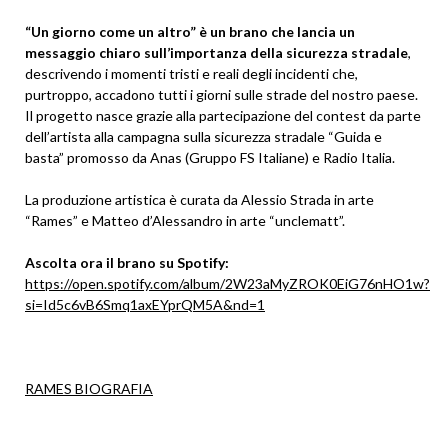
“Un giorno come un altro” è un brano che lancia un
messaggio chiaro sull’importanza della sicurezza stradale
,
descrivendo i momenti tristi e reali degli incidenti che,
purtroppo, accadono tutti i giorni sulle strade del nostro paese.
Il progetto nasce grazie alla partecipazione del contest da parte
dell’artista alla campagna sulla sicurezza stradale “Guida e
basta” promosso da Anas (Gruppo FS Italiane) e Radio Italia.
La produzione artistica è curata da Alessio Strada in arte
“Rames” e Matteo d’Alessandro in arte “unclematt”.
Ascolta ora il brano su Spotify:
https://open.spotify.com/album/2W23aMyZROK0EiG76nHO1w?
si=Id5c6vB6Smq1axEYprQM5A&nd=1
RAMES BIOGRAFIA