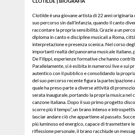
CLOTILDE | BIOGRAFIA
Clotilde è una giovane artista di 22 anni originaria 
suo percorso sin dall’infanzia, quando il canto div
raccontare la propria sensibilità. Grazie a un perc
diploma in canto e discipline musicali a Roma, città
interpretazione e presenza scenica. Nel corso degli
importanti realtà del panorama musicale italiano, 
De Filippi, esperienze formative che hanno contribu
Parallelamente, si è esibita in numerosi live e sui
autentico con il pubblico e consolidando la propria 
del suo percorso recente figura la partecipazione 
quale ha preso parte a diverse attività di promozion
serata inaugurale, portando la propria musica nel 
canzone italiana. Dopo il suo primo progetto disc
scorre più il tempo”, un brano intenso e introspetti
lasciar andare ciò che appartiene al passato. Succ
più luminoso ed energico, capace di trasmettere leg
riflessione personale, il brano racchiude un messag