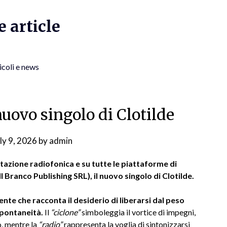
 article
icoli e news
nuovo singolo di Clotilde
ly 9, 2026
by
admin
otazione radiofonica e su tutte le piattaforme di
l Branco Publishing SRL), il nuovo singolo di Clotilde.
nte che racconta il desiderio di liberarsi dal peso
spontaneità.
Il
“ciclone”
simboleggia il vortice di impegni,
o, mentre la
“radio”
rappresenta la voglia di sintonizzarsi