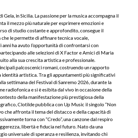
di Gela, in Sicilia. La passione per la musica accompagna il
enta il mezzo più naturale per esprimere emozioni e
orso di studio costante e approfondito, consegue il
 che le permette di affinare tecnica vocale,
 anni ha avuto l’opportunità di confrontarsi con
partecipando alle selezioni di X Factor e Amici di Maria
ito alla sua crescita artistica e professionale.
 principali palcoscenici romani, costruendo un rapporto
identità artistica. Tra gli appuntamenti più significativi
alla settimana del Festival di Sanremo 2026, durante la
e radiofonica e si è esibita dal vivo in occasione della
contesto della manifestazione più prestigiosa della
ografico, Clotilde pubblica con Up Music il singolo “Non
vo che affronta il tema del distacco e della capacità di
essivamente torna con “Credo”, una canzone dal respiro
gerezza, libertà e fiducia nel futuro. Nato da una
gio universale di speranza e resilienza, invitando chi