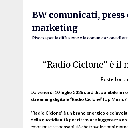
Skip
to
BW comunicati, press e
content
marketing
Risorsa per la diffusione e la comunicazione di art
“Radio Ciclone” è il 
Posted on
Ju
Da venerdì 10 luglio 2026 sarà disponibile in r
streaming digitale “Radio Ciclone” (Up Music / I
“Radio Ciclone” è un brano energico e coinvolge
della quotidianità per ritrovare leggerezza e 
emozioni e responsabilità che travolge ogni giorn