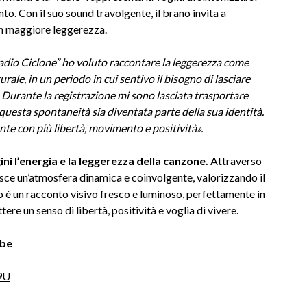
to. Con il suo sound travolgente, il brano invita a
on maggiore leggerezza.
dio Ciclone” ho voluto raccontare la leggerezza come
le, in un periodo in cui sentivo il bisogno di lasciare
 Durante la registrazione mi sono lasciata trasportare
uesta spontaneità sia diventata parte della sua identità.
ente con più libertà, movimento e positività».
ini l’energia e la leggerezza della canzone.
Attraverso
ruisce un’atmosfera dinamica e coinvolgente, valorizzando il
ato è un racconto visivo fresco e luminoso, perfettamente in
ere un senso di libertà, positività e voglia di vivere.
ube
9U