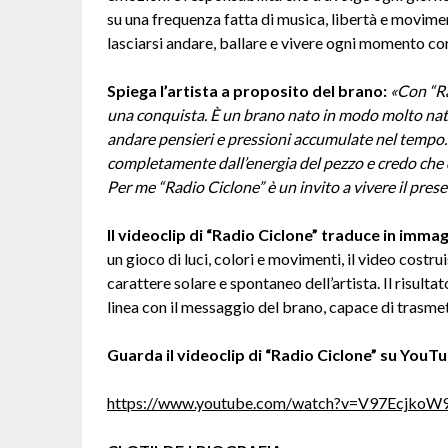
su una frequenza fatta di musica, libertà e movimen
lasciarsi andare, ballare e vivere ogni momento c
Spiega l’artista a proposito del brano:
«Con “Ra
una conquista. È un brano nato in modo molto natura
andare pensieri e pressioni accumulate nel tempo.
completamente dall’energia del pezzo e credo che q
Per me “Radio Ciclone” è un invito a vivere il pres
Il videoclip di “Radio Ciclone” traduce in immag
un gioco di luci, colori e movimenti, il video cost
carattere solare e spontaneo dell’artista. Il risult
linea con il messaggio del brano, capace di trasmett
Guarda il videoclip di
“Radio Ciclone” su YouT
https://www.youtube.com/watch?v=V97EcjkoW