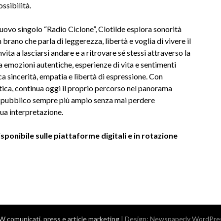
ssibilità.
nuovo singolo “Radio Ciclone”, Clotilde esplora sonorità
 brano che parla di leggerezza, libertà e voglia di vivere il
ita a lasciarsi andare e a ritrovare sé stessi attraverso la
a emozioni autentiche, esperienze di vita e sentimenti
a sincerità, empatia e libertà di espressione. Con
stica, continua oggi il proprio percorso nel panorama
 un pubblico sempre più ampio senza mai perdere
sua interpretazione.
isponibile sulle piattaforme digitali e in rotazione
comunicati, press e article marketing
| Design:
Newspaperly WordPre