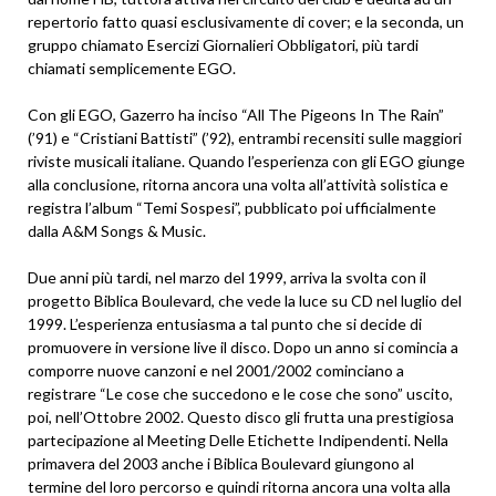
repertorio fatto quasi esclusivamente di cover; e la seconda, un
gruppo chiamato Esercizi Giornalieri Obbligatori, più tardi
chiamati semplicemente EGO.
Con gli EGO, Gazerro ha inciso “All The Pigeons In The Rain”
(’91) e “Cristiani Battisti” (’92), entrambi recensiti sulle maggiori
riviste musicali italiane. Quando l’esperienza con gli EGO giunge
alla conclusione, ritorna ancora una volta all’attività solistica e
registra l’album “Temi Sospesi”, pubblicato poi ufficialmente
dalla A&M Songs & Music.
Due anni più tardi, nel marzo del 1999, arriva la svolta con il
progetto Biblica Boulevard, che vede la luce su CD nel luglio del
1999. L’esperienza entusiasma a tal punto che si decide di
promuovere in versione live il disco. Dopo un anno si comincia a
comporre nuove canzoni e nel 2001/2002 cominciano a
registrare “Le cose che succedono e le cose che sono” uscito,
poi, nell’Ottobre 2002. Questo disco gli frutta una prestigiosa
partecipazione al Meeting Delle Etichette Indipendenti. Nella
primavera del 2003 anche i Biblica Boulevard giungono al
termine del loro percorso e quindi ritorna ancora una volta alla