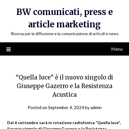
Skip
BW comunicati, press e
to
content
article marketing
Risorsa per la diffusione e la comunicazione di articoli e news
Menu
“Quella luce” è il nuovo singolo di
Giuseppe Gazerro e la Resistenza
Acustica
Posted on
September 4, 2024
by
admin
Dal 6 settembre sarà in rotazione radiofonica “Quella luce”,
il nuovo singolo di Giuseppe Gazerro e la Resistenza