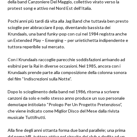
della band Canzoniere Del Maggio, collettivo virato verso la
protest song e attivo nel Nord Est dell’Italia.
Pochi anni più tardi dà vita alla Jag Band che tuttavia ben presto
scioglie per abbracciare il pop, diventando bassista dei
Krundaals, una band funky-pop con cui nel 1984 registra anche
un Extended Play – Emerging – per un’etichetta indipendente e
tuttora reperibile sul mercato.
Con i Krundaals raccoglie parecchie soddisfazioni arrivando ad
esibirsi per la Rai in diverse occasioni. Nel 1985, ancora con i
Krundaals prende parte alla composizione della colonna sonora
del film “Indiscrezioni sulla Notte”.
Dopo lo scioglimento della band nel 1986, ritorna a scrivere
canzoni da solo e nello stesso anno produce un suo personale
demotape intitolato “Prologo Per Un Progetto Pretenzioso”,
che viene indicato come Miglior Disco del Mese dalla rivista
musicale Tuttifrutti.
Alla fine degli anni ottanta forma due band parallele; una prima
dal nome HB, tuttora attiva nel circuito dei club e dedita ad un