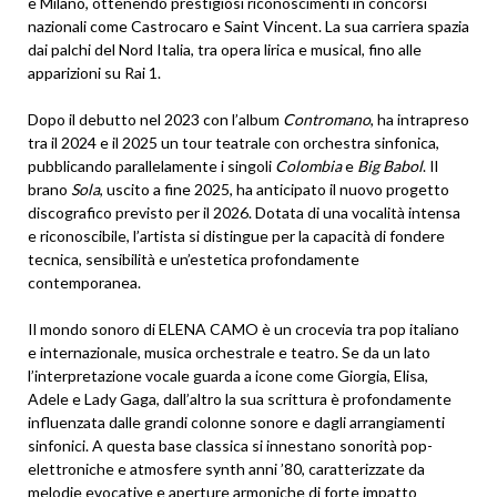
e Milano, ottenendo prestigiosi riconoscimenti in concorsi
nazionali come Castrocaro e Saint Vincent. La sua carriera spazia
dai palchi del Nord Italia, tra opera lirica e musical, fino alle
apparizioni su Rai 1.
Dopo il debutto nel 2023 con l’album
Contromano
, ha intrapreso
tra il 2024 e il 2025 un tour teatrale con orchestra sinfonica,
pubblicando parallelamente i singoli
Colombia
e
Big Babol
. Il
brano
Sola
, uscito a fine 2025, ha anticipato il nuovo progetto
discografico previsto per il 2026. Dotata di una vocalità intensa
e riconoscibile, l’artista si distingue per la capacità di fondere
tecnica, sensibilità e un’estetica profondamente
contemporanea.
Il mondo sonoro di ELENA CAMO è un crocevia tra pop italiano
e internazionale, musica orchestrale e teatro. Se da un lato
l’interpretazione vocale guarda a icone come Giorgia, Elisa,
Adele e Lady Gaga, dall’altro la sua scrittura è profondamente
influenzata dalle grandi colonne sonore e dagli arrangiamenti
sinfonici. A questa base classica si innestano sonorità pop-
elettroniche e atmosfere synth anni ’80, caratterizzate da
melodie evocative e aperture armoniche di forte impatto