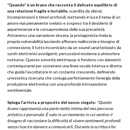
“Quando” è un brano che racconta il delicato equilibrio di
una relazione fragile e instabile,
scandita da silenzi,
incomprensioni e timori profondi, mettendo in luce il tema di un
amore mai pienamente svelato e sospeso tra il desiderio di
appartenenza e la consapevolezza della sua precarietà.
Attraverso una narrazione sincera, la protagonista rivela la
propria vulnerabilità lasciando affiorare malinconia e bisogno di
connessione, il tutto incorniciato da un sound caratterizzato da
synth elettronici avvolgenti, percussioni moderne e atmosfere
notturne. Queste sonorità elettropop si fondono con elementi
contemporanei per sostenere una linea vocale intensa e diretta
che guida l’ascoltatore in un costante crescendo, definendo
un’estetica ricercata che coniuga perfettamente l’energia della
produzione elettronica con una profonda introspezione
sentimentale.
Spiega l’artista a proposito del nuovo singolo:
“Questo
brano rappresenta una parte molto intima del mio percorso
artistico e personale. È nato in un momento in cui sentivo il
bisogno di raccontare la difficoltà di vivere sentimenti profondi
senza riuscire davvero a comunicarli. Durante la scrittura ho