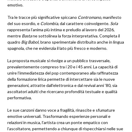
emotivo.
Tra le tracce più significative spiccano
Contromano
, manifesto
del suo esordio, e
Colombia
, dal carattere coinvolgente.
Sola
rappresenta l’anima più intima e preludio al lavoro del 2026,
mentre
Basta
ne sottolinea la forza interpretativa. Completa il
quadro
Big Babol
, brano sperimentale distribuito anche in lingua
spagnola, che ne evidenzia il lato più fresco e moderno.
La proposta musicale si rivolge a un pubblico trasversale,
prevalentemente compreso tra i 20 e i 45 anni. La capacità di
unire l’immediatezza del pop contemporaneo alla raffinatezza
della formazione lirica permette di intercettare sia le nuove
generazioni, attratte dall’elettronica e dal revival anni ’80, sia
ascoltatori adulti che ricercano profondità testuale e qualità
performativa.
Le sue canzoni danno voce a fragilità, rinascite e sfumature
emotive universali. Trasformando esperienze personali e
relazioni in musica, l’artista crea un ponte empatico con
l’ascoltatore, permettendo a chiunque di rispecchiarsi nelle sue