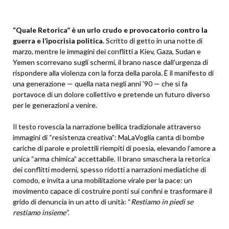
“Quale Retorica”
è un urlo crudo e provocatorio contro la
guerra e l’ipocrisia politica.
Scritto di getto in una notte di
marzo, mentre le immagini dei conflitti a Kiev, Gaza, Sudan e
Yemen scorrevano sugli schermi, il brano nasce dall’urgenza di
rispondere alla violenza con la forza della parola. È il manifesto di
una generazione — quella nata negli anni ’90 — che si fa
portavoce di un dolore collettivo e pretende un futuro diverso
per le generazioni a venire.
Il testo rovescia la narrazione bellica tradizionale attraverso
immagini di “resistenza creativa”: MaLaVoglia canta di bombe
cariche di parole e proiettili riempiti di poesia, elevando l’amore a
unica “arma chimica” accettabile. Il brano smaschera la retorica
dei conflitti moderni, spesso ridotti a narrazioni mediatiche di
comodo, e invita a una mobilitazione virale per la pace: un
movimento capace di costruire ponti sui confini e trasformare il
grido di denuncia in un atto di unità: “
Restiamo in piedi se
restiamo insieme”
.