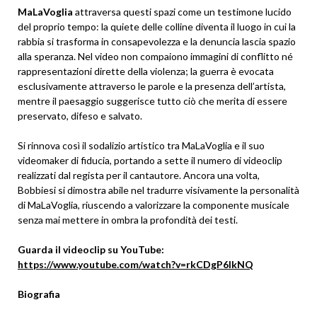
MaLaVoglia
attraversa questi spazi come un testimone lucido
del proprio tempo: la quiete delle colline diventa il luogo in cui la
rabbia si trasforma in consapevolezza e la denuncia lascia spazio
alla speranza. Nel video non compaiono immagini di conflitto né
rappresentazioni dirette della violenza; la guerra è evocata
esclusivamente attraverso le parole e la presenza dell’artista,
mentre il paesaggio suggerisce tutto ciò che merita di essere
preservato, difeso e salvato.
Si rinnova così il sodalizio artistico tra MaLaVoglia e il suo
videomaker di fiducia, portando a sette il numero di videoclip
realizzati dal regista per il cantautore. Ancora una volta,
Bobbiesi si dimostra abile nel tradurre visivamente la personalità
di MaLaVoglia, riuscendo a valorizzare la componente musicale
senza mai mettere in ombra la profondità dei testi.
Guarda il videoclip su YouTube:
https://www.youtube.com/watch?v=rkCDgP6IkNQ
Biografia