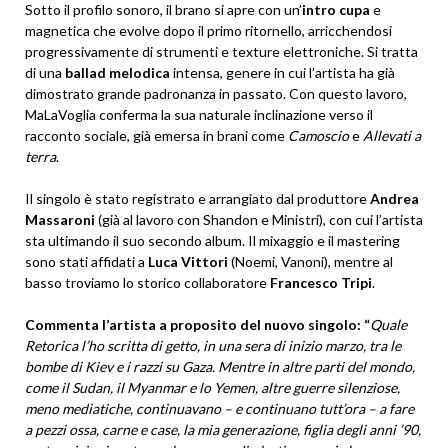
Sotto il profilo sonoro, il brano si apre con un’
intro cupa
e
magnetica che evolve dopo il primo ritornello, arricchendosi
progressivamente di strumenti e texture elettroniche. Si tratta
di una
ballad melodica
intensa, genere in cui l’artista ha già
dimostrato grande padronanza in passato. Con questo lavoro,
MaLaVoglia conferma la sua naturale inclinazione verso il
racconto sociale, già emersa in brani come
Camoscio
e
Allevati a
terra
.
Il singolo è stato registrato e arrangiato dal produttore
Andrea
Massaroni
(già al lavoro con Shandon e Ministri), con cui l’artista
sta ultimando il suo secondo album. Il mixaggio e il mastering
sono stati affidati a
Luca Vittori
(Noemi, Vanoni), mentre al
basso troviamo lo storico collaboratore
Francesco Tripi
.
Commenta l’artista a proposito del nuovo singolo: “
Quale
Retorica l’ho scritta di getto, in una sera di inizio marzo, tra le
bombe di Kiev e i razzi su Gaza. Mentre in altre parti del mondo,
come il Sudan, il Myanmar e lo Yemen, altre guerre silenziose,
meno mediatiche, continuavano – e continuano tutt’ora – a fare
a pezzi ossa, carne e case, la mia generazione, figlia degli anni ’90,