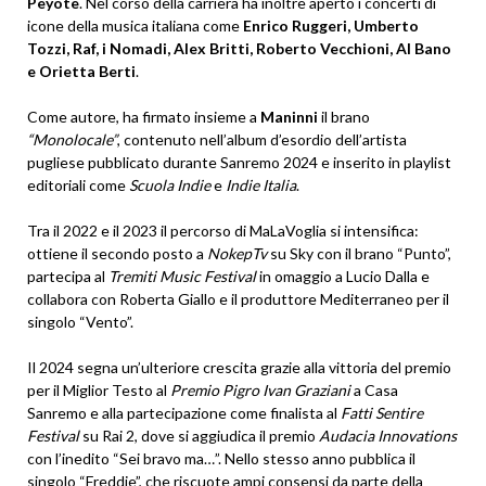
Peyote
. Nel corso della carriera ha inoltre aperto i concerti di
icone della musica italiana come
Enrico Ruggeri, Umberto
Tozzi, Raf, i Nomadi, Alex Britti, Roberto Vecchioni, Al Bano
e Orietta Berti
.
Come autore, ha firmato insieme a
Maninni
il brano
“Monolocale”
, contenuto nell’album d’esordio dell’artista
pugliese pubblicato durante Sanremo 2024 e inserito in playlist
editoriali come
Scuola Indie
e
Indie Italia
.
Tra il 2022 e il 2023 il percorso di MaLaVoglia si intensifica:
ottiene il secondo posto a
NokepTv
su Sky con il brano “Punto”,
partecipa al
Tremiti Music Festival
in omaggio a Lucio Dalla e
collabora con Roberta Giallo e il produttore Mediterraneo per il
singolo “Vento”.
Il 2024 segna un’ulteriore crescita grazie alla vittoria del premio
per il Miglior Testo al
Premio Pigro Ivan Graziani
a Casa
Sanremo e alla partecipazione come finalista al
Fatti Sentire
Festival
su Rai 2, dove si aggiudica il premio
Audacia Innovations
con l’inedito “Sei bravo ma…”. Nello stesso anno pubblica il
singolo “Freddie”, che riscuote ampi consensi da parte della