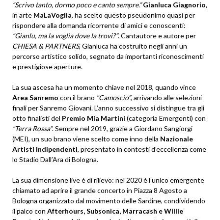
“Scrivo tanto, dormo poco e canto sempre.”
Gianluca Giagnorio
,
in arte
MaLaVoglia
, ha scelto questo pseudonimo quasi per
rispondere alla domanda ricorrente di amici e conoscenti:
“Gianlu, ma la voglia dove la trovi?”
. Cantautore e autore per
CHIESA & PARTNERS
, Gianluca ha costruito negli anni un
percorso artistico solido, segnato da importanti riconoscimenti
e prestigiose aperture.
La sua ascesa ha un momento chiave nel 2018, quando vince
Area Sanremo
con il brano
“Camoscio”
, arrivando alle selezioni
finali per Sanremo Giovani. L’anno successivo si distingue tra gli
otto finalisti del
Premio Mia Martini
(categoria Emergenti) con
“Terra Rossa”
. Sempre nel 2019, grazie a Giordano Sangiorgi
(MEI), un suo brano viene scelto come inno della
Nazionale
Artisti Indipendenti
, presentato in contesti d’eccellenza come
lo Stadio Dall’Ara di Bologna.
La sua dimensione live è di rilievo: nel 2020 è l’unico emergente
chiamato ad aprire il grande concerto in Piazza 8 Agosto a
Bologna organizzato dal movimento delle Sardine, condividendo
il palco con
Afterhours, Subsonica, Marracash e Willie