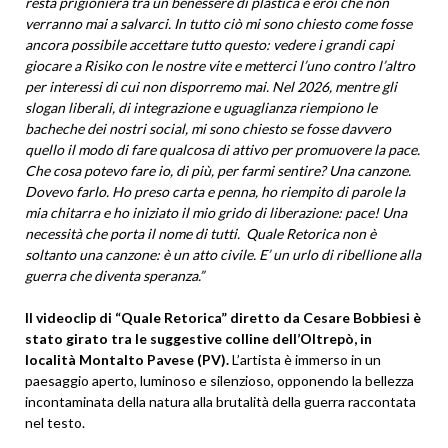
resta prigioniera tra un benessere di plastica e eroi che non
verranno mai a salvarci. In tutto ciò mi sono chiesto come fosse
ancora possibile accettare tutto questo: vedere i grandi capi
giocare a Risiko con le nostre vite e metterci l’uno contro l’altro
per interessi di cui non disporremo mai. Nel 2026, mentre gli
slogan liberali, di integrazione e uguaglianza riempiono le
bacheche dei nostri social, mi sono chiesto se fosse davvero
quello il modo di fare qualcosa di attivo per promuovere la pace.
Che cosa potevo fare io, di più, per farmi sentire? Una canzone.
Dovevo farlo. Ho preso carta e penna, ho riempito di parole la
mia chitarra e ho iniziato il mio grido di liberazione: pace! Una
necessità che porta il nome di tutti. Quale Retorica non è
soltanto una canzone: è un atto civile. E’ un urlo di ribellione alla
guerra che diventa speranza.”
Il videoclip di “Quale Retorica” diretto da Cesare Bobbiesi è
stato girato tra le suggestive colline dell’Oltrepò, in
località Montalto Pavese (PV).
L’artista è immerso in un
paesaggio aperto, luminoso e silenzioso, opponendo la bellezza
incontaminata della natura alla brutalità della guerra raccontata
nel testo.