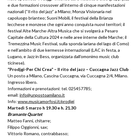
e due formazioni crossover all’interno di cinque manifestazioni
nazionali (“Il rito del jazz” a Milano; Monza Visionaria nel
capoluogo brianteo; Suoni Mobili, il festival della Brianza
lecchese e monzese che ogni anno conquista nuovi territori; il
festival Alte Marche-Altra Musica che si svolgerà a Pesaro
Capitale della Cultura 2024 e nelle aree interne delle Marche; il
Tremezzina Music Festival, sulla sponda lariana del lago di Como)
e nell’ambito di due kermesse internazionali (LAC in festa, a
Lugano, e Jazz in Bess, organizzata dall’omonimo music club
ticinese).
“Prodjgi-Per Chi Crea” – Il rito del jazz – Cuccagna Jazz Club
Un posto a Milano, Cascina Cuccagna, via Cuccagna 2/4, Milano.
Ingresso libero.
Informazioni e prenotazioni: tel. 025457785;
email:
info@unpostoamilano.it
Info:
www.musicamorfosi.it/prodjgi
Martedì 5 marzo h 19.30 e h. 21.30
Bramante Quartet
Matteo Fanni, chitarre;
Filippo Oggionni, sax;
Vittorio Romano, contrabbasso;