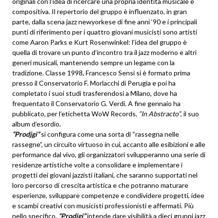
originali con l’idea di ricercare una propria identità musicale e
compositiva. Il repertorio del gruppo è influenzato, in gran
parte, dalla scena jazz newyorkese di fine anni ‘90 e i principali
punti di riferimento per i quattro giovani musicisti sono artisti
come Aaron Parks e Kurt Rosenwinkel: l’idea del gruppo è
quella di trovare un punto d’incontro tra il jazz moderno e altri
generi musicali, mantenendo sempre un legame con la
tradizione. Classe 1998, Francesco Sensi si è formato prima
presso il Conservatorio F. Morlacchi di Perugia e poi ha
completato i suoi studi trasferendosi a Milano, dove ha
frequentato il Conservatorio G. Verdi. A fine gennaio ha
pubblicato, per l’etichetta WoW Records,
“In Abstracto”
, il suo
album d’esordio.
“Prodjgi”
si configura come una sorta di “rassegna nelle
rassegne”, un circuito virtuoso in cui, accanto alle esibizioni e alle
performance dal vivo, gli organizzatori svilupperanno una serie di
residenze artistiche volte a consolidare e implementare i
progetti dei giovani jazzisti italiani, che saranno supportati nel
loro percorso di crescita artistica e che potranno maturare
esperienze, sviluppare competenze e condividere progetti, idee
e scambi creativi con musicisti professionisti e affermati. Più
nello specifico,
“Prodjgi”
intende dare visibilità a dieci gruppi jazz