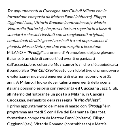
Tre appuntamenti al Cuccagna Jazz Club di Milano con la
formazione composta da Matteo Fanni (chitarre), Filippo
Oggionni (sax), Vittorio Romano (contrabbasso) e Mattia
Venturella (batteria), che presenterà un repertorio a base di
standard e classici rivisitati con arrangiamenti originali,
contaminati
da altri generi musicali tra cui pop e samba. Il
pianista Marco Detto per due volte ospite d’eccezione
MILANO –
“Prodjgi”
, acronimo di Promozione del jazz giovane
italiano, è un ciclo di concerti ed eventi organizzati
dall’associazione culturale
Musicamorfosi
, che si è aggiudicata
il bando Siae
“Per Chi Crea”
ideato con l’obiettivo di promuovere
e valorizzare i musicisti emergenti di età non superiore ai 35
anni. A
Milano
, il luogo dove i talenti emergenti della scena
italiana possono esibirsi con regolarità è il
Cuccagna Jazz Club
,
all’interno del ristorante
un posto a Milano
, in
Cascina
Cuccagna
, nell’ambito della rassegna
“Il rito del jazz”
.
Il primo appuntamento del mese di marzo con
“Prodjgi”
è in
programma
martedì 5
con il live del
Bramante Quartet
,
formazione composta da Matteo Fanni (chitarre), Filippo
Oggionni (sax), Vittorio Romano (contrabbasso) e Mattia