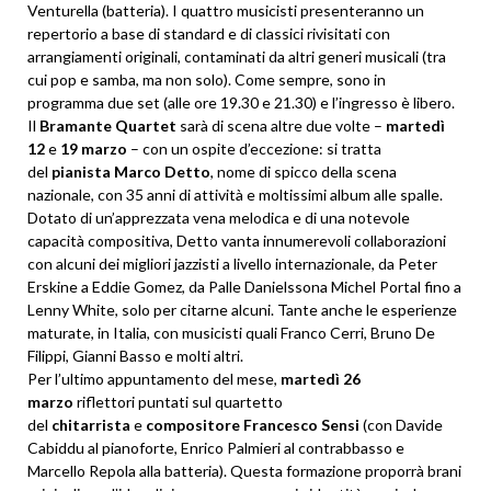
Venturella (batteria). I quattro musicisti presenteranno un
repertorio a base di standard e di classici rivisitati con
arrangiamenti originali, contaminati da altri generi musicali (tra
cui pop e samba, ma non solo). Come sempre, sono in
programma due set (alle ore 19.30 e 21.30) e l’ingresso è libero.
Il
Bramante Quartet
sarà di scena altre due volte –
martedì
12
e
19 marzo
– con un ospite d’eccezione: si tratta
del
pianista Marco Detto
, nome di spicco della scena
nazionale, con 35 anni di attività e moltissimi album alle spalle.
Dotato di un’apprezzata vena melodica e di una notevole
capacità compositiva, Detto vanta innumerevoli collaborazioni
con alcuni dei migliori jazzisti a livello internazionale, da Peter
Erskine a Eddie Gomez, da Palle Danielssona Michel Portal fino a
Lenny White, solo per citarne alcuni. Tante anche le esperienze
maturate, in Italia, con musicisti quali Franco Cerri, Bruno De
Filippi, Gianni Basso e molti altri.
Per l’ultimo appuntamento del mese,
martedì 26
marzo
riflettori puntati sul quartetto
del
chitarrista
e
compositore
Francesco Sensi
(con Davide
Cabiddu al pianoforte, Enrico Palmieri al contrabbasso e
Marcello Repola alla batteria). Questa formazione proporrà brani