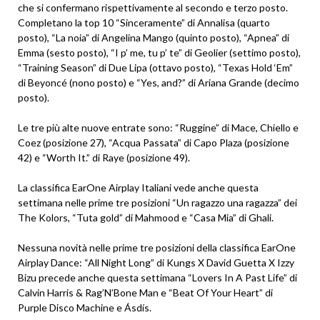
che si confermano rispettivamente al secondo e terzo posto.
Completano la top 10 “Sinceramente” di Annalisa (quarto
posto), “La noia” di Angelina Mango (quinto posto), “Apnea” di
Emma (sesto posto), “I p’ me, tu p’ te” di Geolier (settimo posto),
“Training Season” di Due Lipa (ottavo posto), “Texas Hold ‘Em”
di Beyoncé (nono posto) e “Yes, and?” di Ariana Grande (decimo
posto).
Le tre più alte nuove entrate sono: “Ruggine” di Mace, Chiello e
Coez (posizione 27), “Acqua Passata” di Capo Plaza (posizione
42) e “Worth It.” di Raye (posizione 49).
La classifica EarOne Airplay Italiani vede anche questa
settimana nelle prime tre posizioni “Un ragazzo una ragazza” dei
The Kolors, “Tuta gold” di Mahmood e “Casa Mia” di Ghali.
Nessuna novità nelle prime tre posizioni della classifica EarOne
Airplay Dance: “All Night Long” di Kungs X David Guetta X Izzy
Bizu precede anche questa settimana “Lovers In A Past Life” di
Calvin Harris & Rag’N’Bone Man e “Beat Of Your Heart” di
Purple Disco Machine e Ásdís.