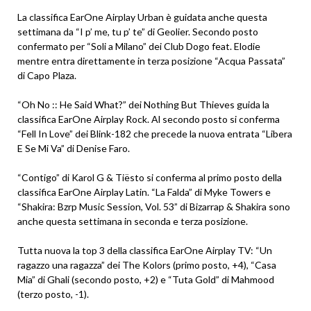
La classifica EarOne Airplay Urban è guidata anche questa
settimana da “I p’ me, tu p’ te” di Geolier. Secondo posto
confermato per “Soli a Milano” dei Club Dogo feat. Elodie
mentre entra direttamente in terza posizione “Acqua Passata”
di Capo Plaza.
“Oh No :: He Said What?” dei Nothing But Thieves guida la
classifica EarOne Airplay Rock. Al secondo posto si conferma
“Fell In Love” dei Blink-182 che precede la nuova entrata “Libera
E Se Mi Va” di Denise Faro.
“Contigo” di Karol G & Tiësto si conferma al primo posto della
classifica EarOne Airplay Latin. “La Falda” di Myke Towers e
“Shakira: Bzrp Music Session, Vol. 53” di Bizarrap & Shakira sono
anche questa settimana in seconda e terza posizione.
Tutta nuova la top 3 della classifica EarOne Airplay TV: “Un
ragazzo una ragazza” dei The Kolors (primo posto, +4), “Casa
Mia” di Ghali (secondo posto, +2) e “Tuta Gold” di Mahmood
(terzo posto, -1).